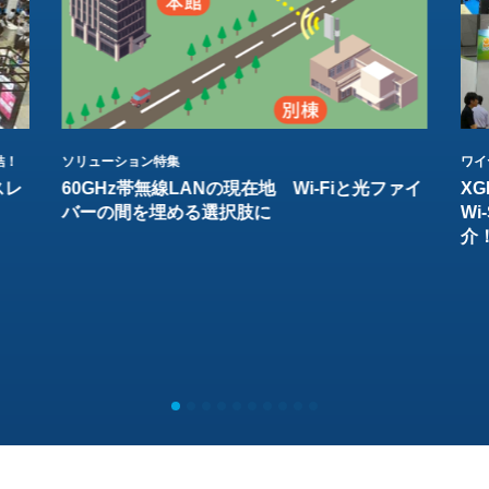
結！
ソリューション特集
ワイ
スレ
60GHz帯無線LANの現在地 Wi-Fiと光ファイ
XG
バーの間を埋める選択肢に
W
介