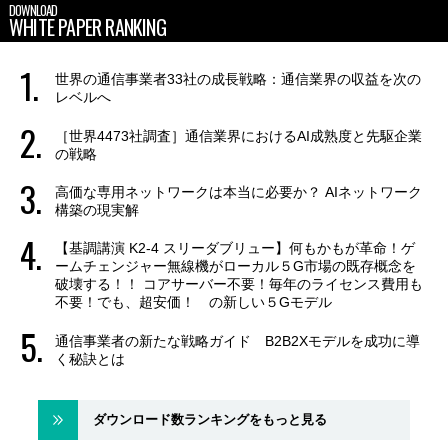
DOWNLOAD
WHITE PAPER RANKING
世界の通信事業者33社の成長戦略：通信業界の収益を次の
レベルへ
［世界4473社調査］通信業界におけるAI成熟度と先駆企業
の戦略
高価な専用ネットワークは本当に必要か？ AIネットワーク
構築の現実解
【基調講演 K2-4 スリーダブリュー】何もかもが革命！ゲ
ームチェンジャー無線機がローカル５G市場の既存概念を
破壊する！！ コアサーバー不要！毎年のライセンス費用も
不要！でも、超安価！ の新しい５Gモデル
通信事業者の新たな戦略ガイド B2B2Xモデルを成功に導
く秘訣とは
ダウンロード数ランキングをもっと見る