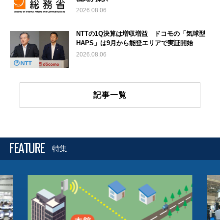
2026.08.06
NTTの1Q決算は増収増益 ドコモの「気球型
HAPS」は9月から能登エリアで実証開始
2026.08.06
記事一覧
FEATURE
特集