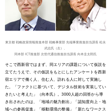
東京都 戦略政策情報推進本部 戦略事業部 先端事業推進担当課長 松永
武志氏（左）、
同本部 ICT推進部 次世代通信推進担当課長 向本圭太郎氏
そこで西新宿ではまず、同エリアの課題について仮説を
立てたうえで、その仮説をもとにしたアンケートを西新
宿エリアで働く人、住む人、訪れる人に対して実施し
た。「ファクトに基づいて、デジタル技術を実装してい
きたいと考えた」（向本氏）。3000人超の回答から導
き出されたのは、「地域の魅力創出」「認知度向上・地
域への参画促進」「移動環境の整備」「新たなワークス