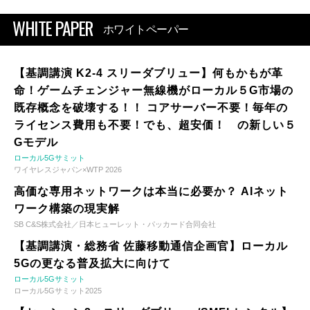
WHITE PAPER
ホワイトペーパー
【基調講演 K2-4 スリーダブリュー】何もかもが革
命！ゲームチェンジャー無線機がローカル５G市場の
既存概念を破壊する！！ コアサーバー不要！毎年の
ライセンス費用も不要！でも、超安価！ の新しい５
Gモデル
ローカル5Gサミット
ワイヤレスジャパン×WTP 2026
高価な専用ネットワークは本当に必要か？ AIネット
ワーク構築の現実解
SB C&S株式会社／日本ヒューレット・パッカード合同会社
【基調講演・総務省 佐藤移動通信企画官】ローカル
5Gの更なる普及拡大に向けて
ローカル5Gサミット
ローカル5Gサミット2025