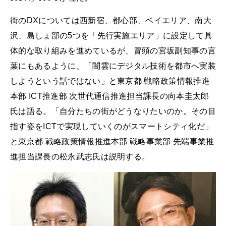
街のDXについては西新宿、都心部、ベイエリア、南大
沢、島しょ部の5つを「先行実施エリア」に設定して具
体的な取り組みを進めているが、冒頭の宮坂副知事の言
葉にもあるように、「闇雲にデジタル技術を都市へ実装
しようという話ではない」と東京都 戦略政策情報推進
本部 ICT推進部 次世代通信推進担当課長の向本圭太郎
氏は語る。「自分たちの街がどうなりたいのか。その目
指す姿をICTで実現していくのがスマートシティ化だ」
と東京都 戦略政策情報推進本部 戦略事業部 先端事業推
進担当課長の松永武志氏は説明する。