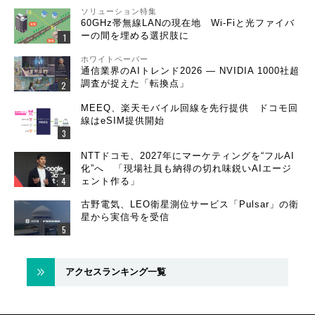
ソリューション特集
60GHz帯無線LANの現在地 Wi-Fiと光ファイバ
ーの間を埋める選択肢に
ホワイトペーパー
通信業界のAIトレンド2026 ― NVIDIA 1000社超
調査が捉えた「転換点」
MEEQ、楽天モバイル回線を先行提供 ドコモ回
線はeSIM提供開始
NTTドコモ、2027年にマーケティングを“フルAI
化”へ 「現場社員も納得の切れ味鋭いAIエージ
ェント作る」
古野電気、LEO衛星測位サービス「Pulsar」の衛
星から実信号を受信
アクセスランキング一覧