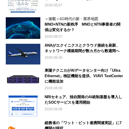
2026.08.07
＜連載＞6G時代の新・業界地図
MNO×NTNの新秩序 MNOとNTN事業者の関
係は変化するか？
2026.08.07
ANAがエクイニクスとクラウド接続を刷新、
ネットワーク構築期間が数カ月から数週間へ
2026.08.06
東陽テクニカがAIデータセンター向け「Ultra
Ethernet」検証機能を提供、VIAVI TestCenter
に機能追加
2026.08.06
NRIセキュア、独自開発のAI統制基盤を導入し
たSOCサービスを運用開始
2026.08.06
総務省の「ワット・ビット連携関連実証」に7
機関が採択