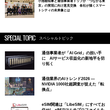
小池都知事と通信事業者トップが「つながる東
京」の実現に向け意見交換 各社が描くスマー
トシティの未来像とは
SPECIAL TOPIC
スペシャルトピック
通信事業者が「AI Grid」の担い手
に AIサービス収益化の新地平を切
り拓く
通信業界のAIトレンド2026 ―
NVIDIA 1000社超調査が捉えた「転
換点」
eSIM関連は「LibeSIM」にすべてお
任せ! eIMでマルチプロファイルを