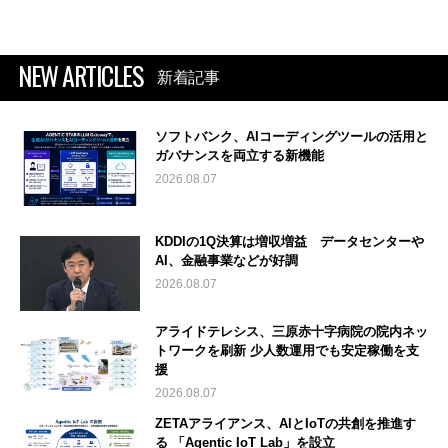
NEW ARTICLES
新着記事
ソフトバンク、AIコーディングツールの活用と
ガバナンスを両立する新機能
2026.08.07
KDDIの1Q決算は増収増益 データセンターや
AI、金融事業などが好調
2026.08.07
アライドテレシス、三原赤十字病院の院内ネッ
トワークを刷新 少人数運用でも安定稼働を支
援
2026.08.07
ZETAアライアンス、AIとIoTの共創を推進す
る 「Agentic IoT Lab」を設立