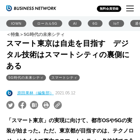
無料会員登録
IOWN
ローカル5G
AI
6G
IoT
通
＜特集＞5G時代の未来シティ
スマート東京は自走を目指す デジ
タル技術はスマートシティの裏側に
ある
5G時代の未来シティ
スマートシティ
原田果林（編集部）
2021.05.12
「スマート東京」の実現に向けて、都市OSや5Gの実
装が始まった。ただ、東京都が目指すのは、テクノロ