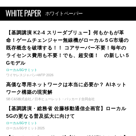
WHITE PAPER
ホワイトペーパー
【基調講演 K2-4 スリーダブリュー】何もかもが革
命！ゲームチェンジャー無線機がローカル５G市場の
既存概念を破壊する！！ コアサーバー不要！毎年の
ライセンス費用も不要！でも、超安価！ の新しい５
Gモデル
ローカル5Gサミット
ワイヤレスジャパン×WTP 2026
高価な専用ネットワークは本当に必要か？ AIネット
ワーク構築の現実解
SB C&S株式会社／日本ヒューレット・パッカード合同会社
【基調講演・総務省 佐藤移動通信企画官】ローカル
5Gの更なる普及拡大に向けて
ローカル5Gサミット
ローカル5Gサミット2025