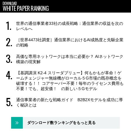
DOWNLOAD
WHITE PAPER RANKING
世界の通信事業者33社の成長戦略：通信業界の収益を次の
レベルへ
［世界4473社調査］通信業界におけるAI成熟度と先駆企業
の戦略
高価な専用ネットワークは本当に必要か？ AIネットワーク
構築の現実解
【基調講演 K2-4 スリーダブリュー】何もかもが革命！ゲ
ームチェンジャー無線機がローカル５G市場の既存概念を
破壊する！！ コアサーバー不要！毎年のライセンス費用も
不要！でも、超安価！ の新しい５Gモデル
通信事業者の新たな戦略ガイド B2B2Xモデルを成功に導
く秘訣とは
ダウンロード数ランキングをもっと見る