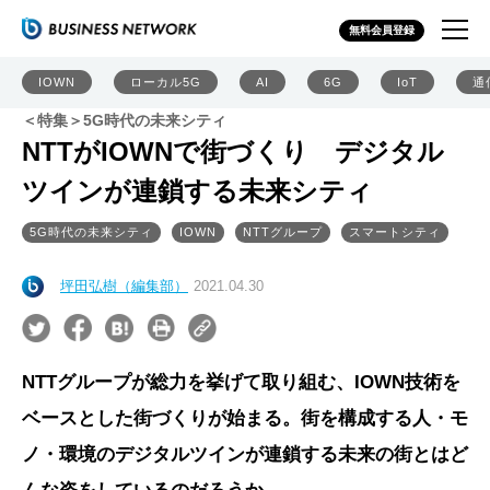
無料会員登録
IOWN
ローカル5G
AI
6G
IoT
通
＜特集＞5G時代の未来シティ
NTTがIOWNで街づくり デジタル
ツインが連鎖する未来シティ
5G時代の未来シティ
IOWN
NTTグループ
スマートシティ
坪田弘樹（編集部）
2021.04.30
NTTグループが総力を挙げて取り組む、IOWN技術を
ベースとした街づくりが始まる。街を構成する人・モ
ノ・環境のデジタルツインが連鎖する未来の街とはど