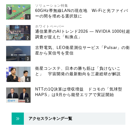
ソリューション特集
60GHz帯無線LANの現在地 Wi-Fiと光ファイバ
ーの間を埋める選択肢に
ホワイトペーパー
通信業界のAIトレンド2026 ― NVIDIA 1000社超
調査が捉えた「転換点」
古野電気、LEO衛星測位サービス「Pulsar」の衛
星から実信号を受信
衛星コンステ、日本の勝ち筋は「負けないこ
と」 宇宙開発の最新動向を三菱総研が解説
NTTの1Q決算は増収増益 ドコモの「気球型
HAPS」は9月から能登エリアで実証開始
アクセスランキング一覧