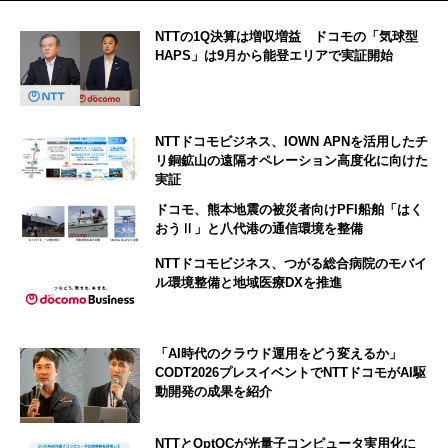
NTTの1Q決算は増収増益 ドコモの「気球型
HAPS」は9月から能登エリアで実証開始
NTTドコモビジネス、IOWN APNを活用したチ
リ銅鉱山の遠隔オペレーション高度化に向けた
実証
ドコモ、熊本地震の被災者向けPFI船舶「はく
おうⅡ」と八代港の通信環境を整備
NTTドコモビジネス、つがる総合病院のモバイ
ル環境整備と地域医療DXを推進
「AI時代のクラウド運用をどう変えるか」
CODT2026プレスイベントでNTTドコモがAI駆
動開発の成果を紹介
NTTとOptQCが光量子コンピュータ実用化に