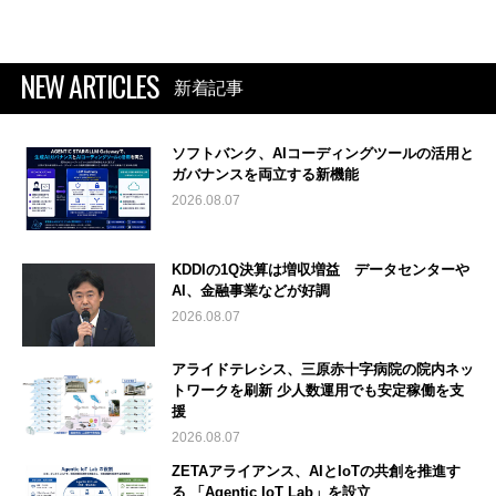
NEW ARTICLES
新着記事
ソフトバンク、AIコーディングツールの活用と
ガバナンスを両立する新機能
2026.08.07
KDDIの1Q決算は増収増益 データセンターや
AI、金融事業などが好調
2026.08.07
アライドテレシス、三原赤十字病院の院内ネッ
トワークを刷新 少人数運用でも安定稼働を支
援
2026.08.07
ZETAアライアンス、AIとIoTの共創を推進す
る 「Agentic IoT Lab」を設立