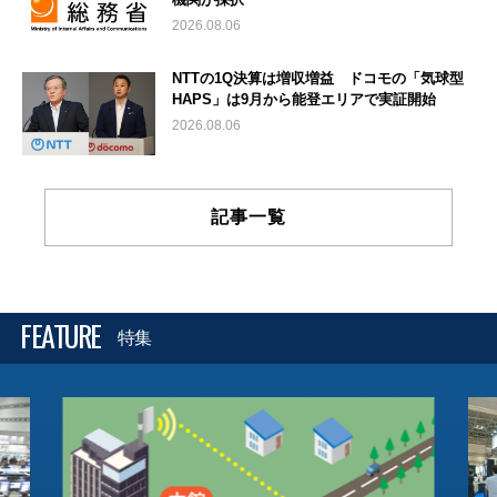
2026.08.06
NTTの1Q決算は増収増益 ドコモの「気球型
HAPS」は9月から能登エリアで実証開始
2026.08.06
記事一覧
FEATURE
特集