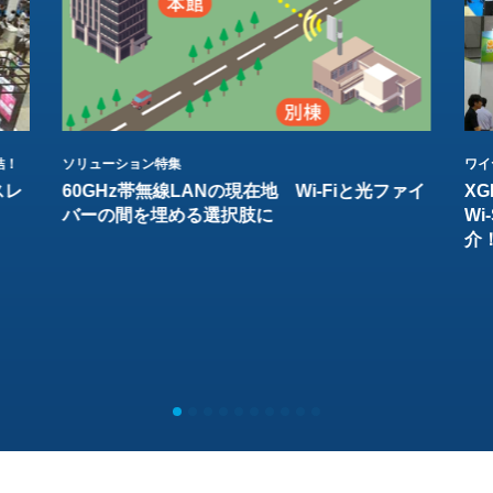
結！
ソリューション特集
ワイ
スレ
60GHz帯無線LANの現在地 Wi-Fiと光ファイ
XG
バーの間を埋める選択肢に
W
介