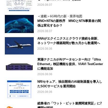
2026.08.07
＜連載＞6G時代の新・業界地図
MNO×NTNの新秩序 MNOとNTN事業者の関
係は変化するか？
2026.08.07
ANAがエクイニクスとクラウド接続を刷新、
ネットワーク構築期間が数カ月から数週間へ
2026.08.06
東陽テクニカがAIデータセンター向け「Ultra
Ethernet」検証機能を提供、VIAVI TestCenter
に機能追加
2026.08.06
NRIセキュア、独自開発のAI統制基盤を導入し
たSOCサービスを運用開始
2026.08.06
総務省の「ワット・ビット連携関連実証」に7
機関が採択