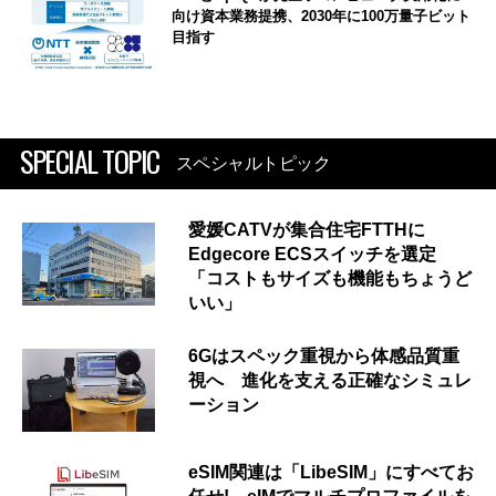
向け資本業務提携、2030年に100万量子ビット
目指す
SPECIAL TOPIC
スペシャルトピック
愛媛CATVが集合住宅FTTHに
Edgecore ECSスイッチを選定
「コストもサイズも機能もちょうど
いい」
6Gはスペック重視から体感品質重
視へ 進化を支える正確なシミュレ
ーション
eSIM関連は「LibeSIM」にすべてお