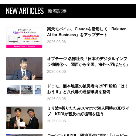
NEW ARTICLES
新着記事
楽天モバイル、Claudeを活用して「Rakuten
AI for Business」をアップデート
2026.08.06
オプテージ 名部社長「日本のデジタルインフ
ラ強靭化へ 関西から全国、海外へ羽ばたく」
2026.08.06
ドコモ、熊本地震の被災者向けPFI船舶「はく
おうⅡ」と八代港の通信環境を整備
2026.08.05
ミリ波×折りたたみスマホで50人同時の3Dライ
ブ KDDIが普及の好循環を狙う
2026.08.05
ローソンとKDDI、団地再生に挑む「ハッピー