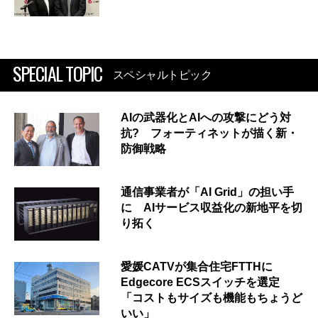
SPECIAL TOPIC
スペシャルトピック
AIの武器化とAIへの攻撃にどう対
抗? フォーティネットが描く新・
防御戦略
通信事業者が「AI Grid」の担い手
に AIサービス収益化の新地平を切
り拓く
愛媛CATVが集合住宅FTTHに
Edgecore ECSスイッチを選定
「コストもサイズも機能もちょうど
いい」