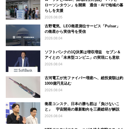
ローソンタウン」を開業 通信・AIで地域の暮
らしを支援
2026.08.05
古野電気、LEO衛星測位サービス「Pulsar」
の衛星から実信号を受信
2026.08.04
ソフトバンクの1Q決算は増収増益 セブン＆
アイとの「未来型コンビニ」の実現にも意欲
2026.08.04
古河電工が光ファイバー増産へ、総投資額は約
1000億円見込む
2026.08.04
衛星コンステ、日本の勝ち筋は「負けないこ
と」 宇宙開発の最新動向を三菱総研が解説
2026.08.04