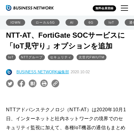
無料会員登録
IOWN
ローカル5G
AI
6G
IoT
通
NTT-AT、FortiGate SOCサービスに
「IoT見守り」オプションを追加
IoT
NTTグループ
セキュリティ
次世代FW/UTM
BUSINESS NETWORK編集部
2020.10.02
NTTアドバンステクノロジ（NTT-AT）は2020年10月1
日、インターネットと社内ネットワークの境界でのセ
キュリティ監視に加えて、各種IoT機器の通信もまとめ