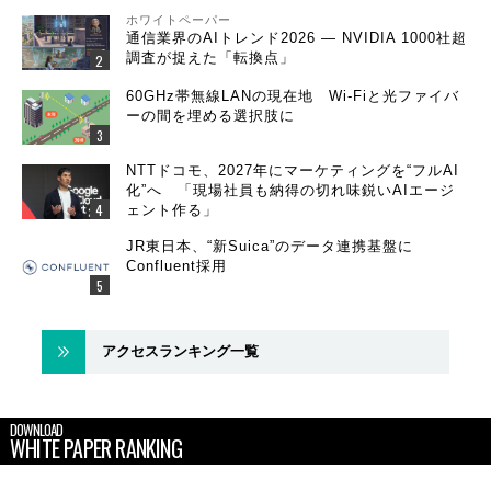
ホワイトペーパー
通信業界のAIトレンド2026 ― NVIDIA 1000社超
調査が捉えた「転換点」
60GHz帯無線LANの現在地 Wi-Fiと光ファイバ
ーの間を埋める選択肢に
NTTドコモ、2027年にマーケティングを“フルAI
化”へ 「現場社員も納得の切れ味鋭いAIエージ
ェント作る」
JR東日本、“新Suica”のデータ連携基盤に
Confluent採用
アクセスランキング一覧
DOWNLOAD
WHITE PAPER RANKING