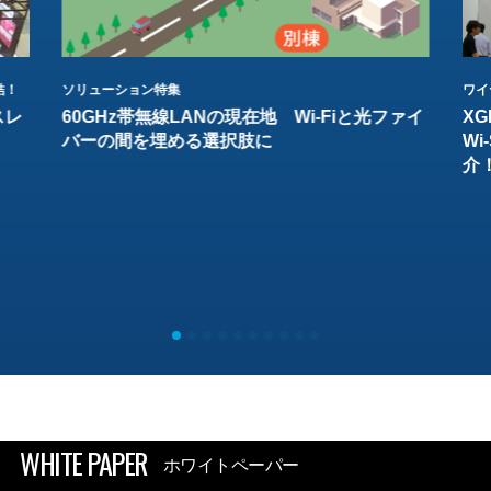
結！
ソリューション特集
ワイ
スレ
60GHz帯無線LANの現在地 Wi-Fiと光ファイ
XG
バーの間を埋める選択肢に
W
介
WHITE PAPER
ホワイトペーパー