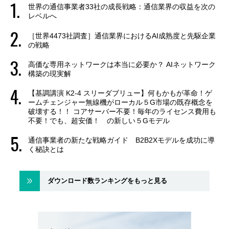
世界の通信事業者33社の成長戦略：通信業界の収益を次の
レベルへ
［世界4473社調査］通信業界におけるAI成熟度と先駆企業
の戦略
高価な専用ネットワークは本当に必要か？ AIネットワーク
構築の現実解
【基調講演 K2-4 スリーダブリュー】何もかもが革命！ゲ
ームチェンジャー無線機がローカル５G市場の既存概念を
破壊する！！ コアサーバー不要！毎年のライセンス費用も
不要！でも、超安価！ の新しい５Gモデル
通信事業者の新たな戦略ガイド B2B2Xモデルを成功に導
く秘訣とは
ダウンロード数ランキングをもっと見る