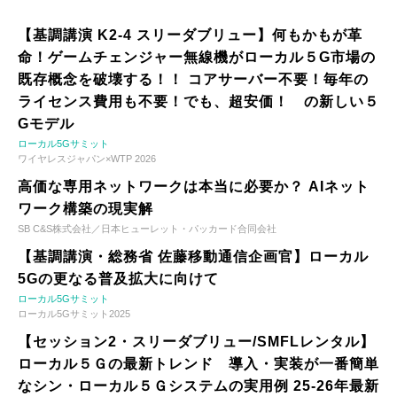
【基調講演 K2-4 スリーダブリュー】何もかもが革
命！ゲームチェンジャー無線機がローカル５G市場の
既存概念を破壊する！！ コアサーバー不要！毎年の
ライセンス費用も不要！でも、超安価！ の新しい５
Gモデル
ローカル5Gサミット
ワイヤレスジャパン×WTP 2026
高価な専用ネットワークは本当に必要か？ AIネット
ワーク構築の現実解
SB C&S株式会社／日本ヒューレット・パッカード合同会社
【基調講演・総務省 佐藤移動通信企画官】ローカル
5Gの更なる普及拡大に向けて
ローカル5Gサミット
ローカル5Gサミット2025
【セッション2・スリーダブリュー/SMFLレンタル】
ローカル５Ｇの最新トレンド 導入・実装が一番簡単
なシン・ローカル５Ｇシステムの実用例 25-26年最新