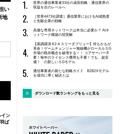
世界の通信事業者33社の成長戦略：通信業界の
収益を次のレベルへ
の担い
［世界4473社調査］通信業界におけるAI成熟度
新地
と先駆企業の戦略
高価な専用ネットワークは本当に必要か？ AIネ
ットワーク構築の現実解
【基調講演 K2-4 スリーダブリュー】何もかもが
革命！ゲームチェンジャー無線機がローカル５G
市場の既存概念を破壊する！！ コアサーバー不
要！毎年のライセンス費用も不要！でも、超安
価！ の新しい５Gモデル
通信事業者の新たな戦略ガイド B2B2Xモデル
を成功に導く秘訣とは
ダウンロード数ランキングをもっと見る
ルイン
羽ば