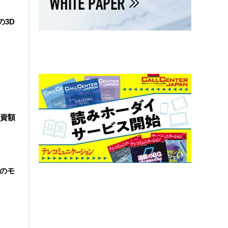
の3D
資額
院のモ