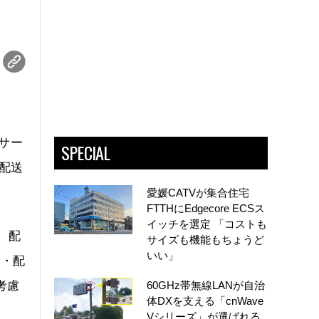
車サー
SPECIAL
配送
愛媛CATVが集合住宅
FTTHにEdgecore ECSス
イッチを選定 「コストも
、配
サイズも機能もちょうど
いい」
荷・配
考慮
60GHz帯無線LANが自治
体DXを支える「cnWave
Vシリーズ」が選ばれる