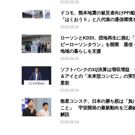
2026.08.06
ドコモ、熊本地震の被災者向けPFI
「はくおうⅡ」と八代港の通信環境
2026.08.05
ローソンとKDDI、団地再生に挑む
ピーローソンタウン」を開業 通信・
地域の暮らしを支援
2026.08.05
ソフトバンクの1Q決算は増収増益 
＆アイとの「未来型コンビニ」の実
意欲
2026.08.04
衛星コンステ、日本の勝ち筋は「負
こと」 宇宙開発の最新動向を三菱
解説
2026.08.04