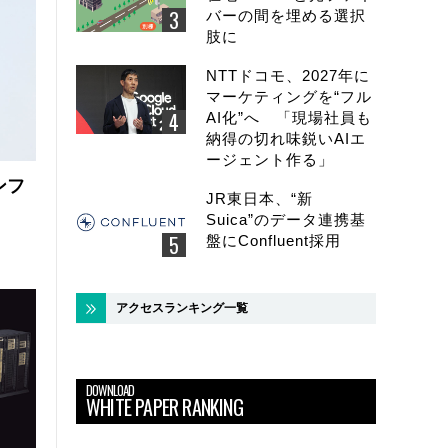
バーの間を埋める選択
肢に
NTTドコモ、2027年に
マーケティングを“フル
AI化”へ 「現場社員も
納得の切れ味鋭いAIエ
ージェント作る」
ンフ
JR東日本、“新
Suica”のデータ連携基
盤にConfluent採用
アクセスランキング一覧
DOWNLOAD
WHITE PAPER RANKING