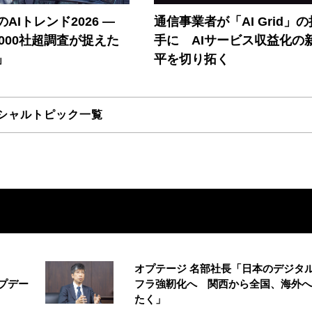
AIトレンド2026 ―
通信事業者が「AI Grid」
A 1000社超調査が捉えた
手に AIサービス収益化の
」
平を切り拓く
シャルトピック一覧
オプテージ 名部社長「日本のデジタ
アップデー
フラ強靭化へ 関西から全国、海外へ
たく」