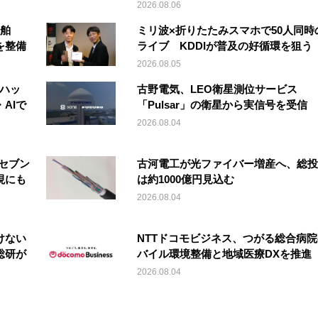
2026.08.06
船舶
ミリ波×折りたたみスマホで50人同時
を整備
ライブ KDDIが普及の好循環を狙う
2026.08.05
「ハッ
古野電気、LEO衛星測位サービス
AIで
「Pulsar」の衛星から実信号を受信
2026.08.04
セブン
古河電工が光ファイバー増産へ、総投
現にも
は約1000億円見込む
2026.08.04
けない
NTTドコモビジネス、つがる総合病
総研が
バイル環境整備と地域医療DXを推進
2026.08.04