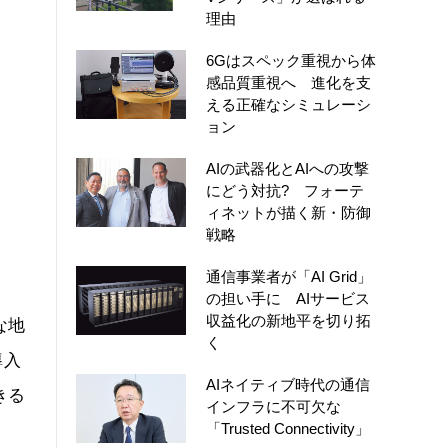
理由
6Gはスペック重視から体
感品質重視へ 進化を支
える正確なシミュレーシ
ョン
AIの武器化とAIへの攻撃
にどう対抗? フォーテ
ィネットが描く新・防御
戦略
通信事業者が「AI Grid」
の担い手に AIサービス
収益化の新地平を切り拓
な地
く
導入
AIネイティブ時代の通信
きる
インフラに不可欠な
「Trusted Connectivity」