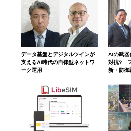
データ基盤とデジタルツインが
AIの武
支えるAI時代の自律型ネットワ
対抗? 
ーク運用
新・防御