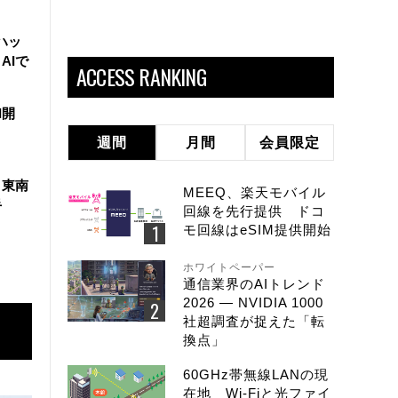
ハッ
AIで
ACCESS RANKING
I開
週間
月間
会員限定
、東南
MEEQ、楽天モバイル
手
回線を先行提供 ドコ
モ回線はeSIM提供開始
ホワイトペーパー
通信業界のAIトレンド
2026 ― NVIDIA 1000
社超調査が捉えた「転
換点」
60GHz帯無線LANの現
在地 Wi-Fiと光ファイ