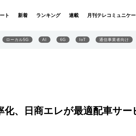
ート
新着
ランキング
連載
月刊テレコミュニケー
ローカル5G
AI
6G
IoT
通信事業者向け
を効率化、日商エレが最適配車サー