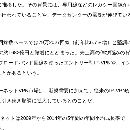
順調に推移した。その背景には、専用線などのレガシー回線か
き行われていることや、データセンターの需要が伸びてい
回線数ベースでは79万2027回線（前年比6.7％増）と堅調
の約1682億円と微増にとどまった。売上高の伸び悩みの
ブロードバンド回線を使ったエントリー型IP-VPNや、イ
ことがあるという。
ーネットVPN市場は、新規需要に加えて、従来のIP-VPN
は引き続き順調に拡大しているとのことだ。
ットは2009年から2014年の5年間の年間平均成長率で
る。