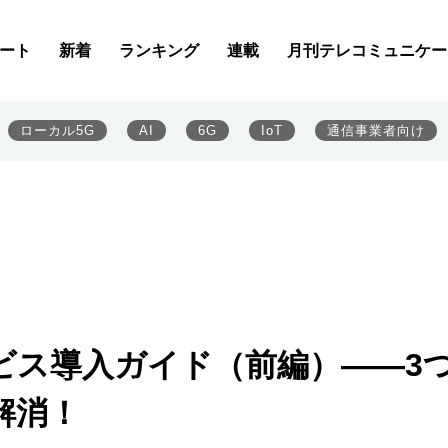
ート
新着
ランキング
連載
月刊テレコミュニケー
ローカル5G
AI
6G
IoT
通信事業者向け
ビス導入ガイド（前編）――3
解消！