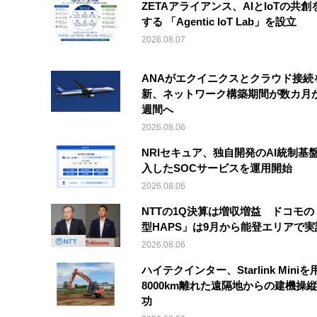
ZETAアライアンス、AIとIoTの共創
する 「Agentic IoT Lab」を設立
2026.08.07
ANAがエクイニクスとクラウド接続
新、ネットワーク構築期間が数カ月
週間へ
2026.08.06
NRIセキュア、独自開発のAI統制基
入したSOCサービスを運用開始
2026.08.06
NTTの1Q決算は増収増益 ドコモの
型HAPS」は9月から能登エリアで
2026.08.06
ハイテクインター、Starlink Mini
8000km離れた遠隔地からの建機操
功