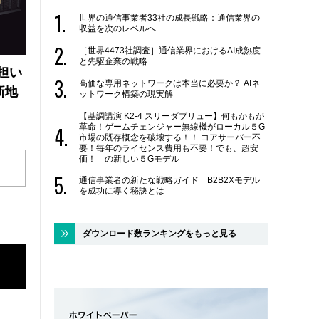
世界の通信事業者33社の成長戦略：通信業界の
収益を次のレベルへ
［世界4473社調査］通信業界におけるAI成熟度
と先駆企業の戦略
の担い
高価な専用ネットワークは本当に必要か？ AIネ
新地
ットワーク構築の現実解
【基調講演 K2-4 スリーダブリュー】何もかもが
革命！ゲームチェンジャー無線機がローカル５G
市場の既存概念を破壊する！！ コアサーバー不
要！毎年のライセンス費用も不要！でも、超安
価！ の新しい５Gモデル
通信事業者の新たな戦略ガイド B2B2Xモデル
を成功に導く秘訣とは
ダウンロード数ランキングをもっと見る