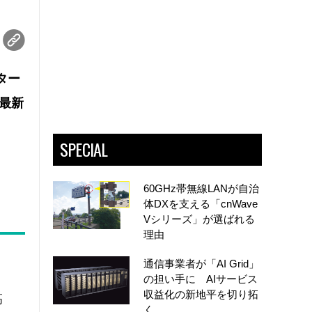
ター
最新
SPECIAL
60GHz帯無線LANが自治
体DXを支える「cnWave
Vシリーズ」が選ばれる
理由
通信事業者が「AI Grid」
、
の担い手に AIサービス
収益化の新地平を切り拓
高
く