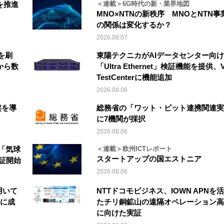
を推進
＜連載＞6G時代の新・業界地図
MNO×NTNの新秩序 MNOとNTN事
の関係は変化するか？
2026.08.07
を刷
東陽テクニカがAIデータセンター向け
から数
「Ultra Ethernet」検証機能を提供、V
TestCenterに機能追加
2026.08.06
盤を導
総務省の「ワット・ビット連携関連実
に7機関が採択
2026.08.06
「気球
＜連載＞欧州ICTレポート
スタートアップの国エストニア
実証開始
2026.08.06
を用いて
NTTドコモビジネス、IOWN APNを
縦に成
たチリ銅鉱山の遠隔オペレーション高
に向けた実証