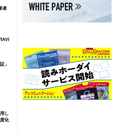
業者
IAVI
証」
活用し
度化