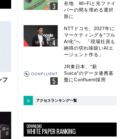
在地 Wi-Fiと光ファイ
バーの間を埋める選択
肢に
NTTドコモ、2027年に
マーケティングを“フル
AI化”へ 「現場社員も
納得の切れ味鋭いAIエ
ージェント作る」
JR東日本、“新
Suica”のデータ連携基
ンフ
盤にConfluent採用
アクセスランキング一覧
DOWNLOAD
WHITE PAPER RANKING