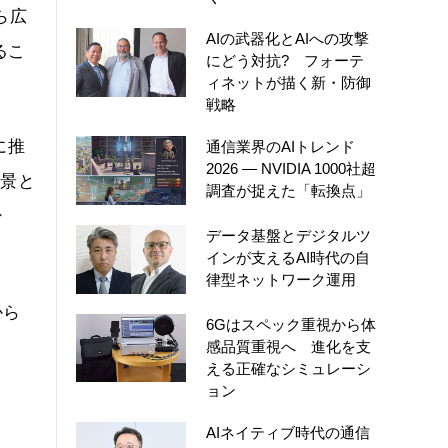
ら広
AIの武器化とAIへの攻撃
るこ
にどう対抗? フォーテ
ィネットが描く新・防御
戦略
に推
通信業界のAIトレンド
2026 ― NVIDIA 1000社超
背景と
調査が捉えた「転換点」
ン
データ基盤とデジタルツ
インが支えるAI時代の自
律型ネットワーク運用
から
6Gはスペック重視から体
感品質重視へ 進化を支
える正確なシミュレーシ
ョン
AIネイティブ時代の通信