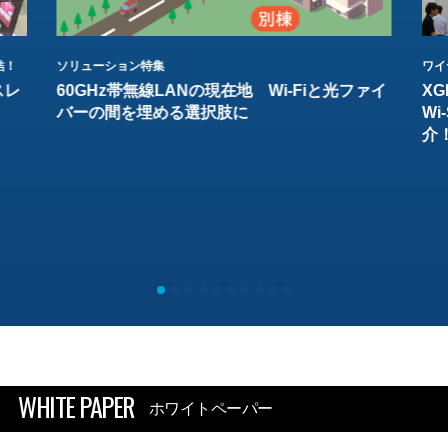
結！
ソリューション特集
ワイ
スレ
60GHz帯無線LANの現在地 Wi-Fiと光ファイ
XG
バーの間を埋める選択肢に
W
介
WHITE PAPER
ホワイトペーパー