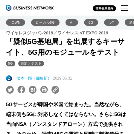
無料会員登録
IOWN
ローカル5G
AI
6G
IoT
通
ワイヤレスジャパン2019／ワイヤレスIoT EXPO 2019
「疑似5G基地局」を出展するキーサ
イト、5G用のモジュールをテスト
5G
測定／テスト
松本一郎（編集部）
2019.05.31
5Gサービスが韓国や米国で始まった。当然ながら、
端末側も5Gに対応しなくてはならない。さらに5Gは
当面NSA（ノンスタンドアローン）方式で提供され