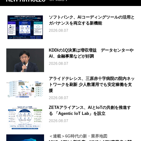
ソフトバンク、AIコーディングツールの活用と
ガバナンスを両立する新機能
2026.08.07
KDDIの1Q決算は増収増益 データセンターや
AI、金融事業などが好調
2026.08.07
アライドテレシス、三原赤十字病院の院内ネッ
トワークを刷新 少人数運用でも安定稼働を支
援
2026.08.07
ZETAアライアンス、AIとIoTの共創を推進す
る 「Agentic IoT Lab」を設立
2026.08.07
＜連載＞6G時代の新・業界地図