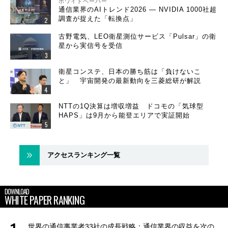
ホワイトペーパー
通信業界のAIトレンド2026 ― NVIDIA 1000社超
調査が捉えた「転換点」
古野電気、LEO衛星測位サービス「Pulsar」の衛
星から実信号を受信
衛星コンステ、日本の勝ち筋は「負けないこ
と」 宇宙開発の最新動向を三菱総研が解説
NTTの1Q決算は増収増益 ドコモの「気球型
HAPS」は9月から能登エリアで実証開始
アクセスランキング一覧
DOWNLOAD
WHITE PAPER RANKING
世界の通信事業者33社の成長戦略：通信業界の収益を次の