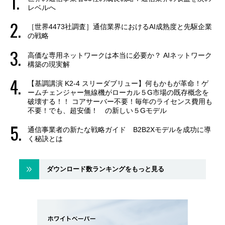
レベルへ
［世界4473社調査］通信業界におけるAI成熟度と先駆企業
の戦略
高価な専用ネットワークは本当に必要か？ AIネットワーク
構築の現実解
【基調講演 K2-4 スリーダブリュー】何もかもが革命！ゲ
ームチェンジャー無線機がローカル５G市場の既存概念を
破壊する！！ コアサーバー不要！毎年のライセンス費用も
不要！でも、超安価！ の新しい５Gモデル
通信事業者の新たな戦略ガイド B2B2Xモデルを成功に導
く秘訣とは
ダウンロード数ランキングをもっと見る