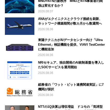
MNO×NTNの新秩序 MNOとNTN事業者の関
係は変化するか？
2026.08.07
ANAがエクイニクスとクラウド接続を刷新、
ネットワーク構築期間が数カ月から数週間へ
2026.08.06
東陽テクニカがAIデータセンター向け「Ultra
Ethernet」検証機能を提供、VIAVI TestCenter
に機能追加
2026.08.06
NRIセキュア、独自開発のAI統制基盤を導入し
たSOCサービスを運用開始
2026.08.06
総務省の「ワット・ビット連携関連実証」に7
機関が採択
2026.08.06
NTTの1Q決算は増収増益 ドコモの「気球型