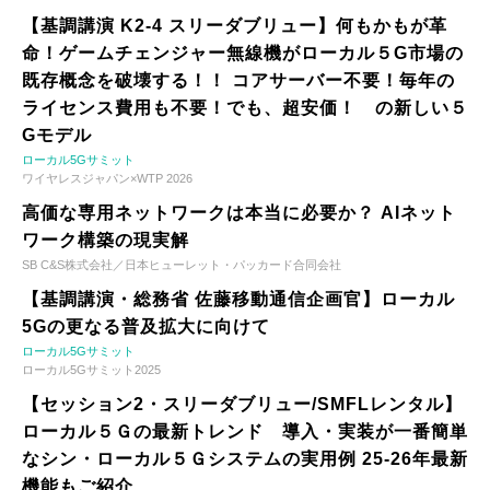
【基調講演 K2-4 スリーダブリュー】何もかもが革
命！ゲームチェンジャー無線機がローカル５G市場の
既存概念を破壊する！！ コアサーバー不要！毎年の
ライセンス費用も不要！でも、超安価！ の新しい５
Gモデル
ローカル5Gサミット
ワイヤレスジャパン×WTP 2026
高価な専用ネットワークは本当に必要か？ AIネット
ワーク構築の現実解
SB C&S株式会社／日本ヒューレット・パッカード合同会社
【基調講演・総務省 佐藤移動通信企画官】ローカル
5Gの更なる普及拡大に向けて
ローカル5Gサミット
ローカル5Gサミット2025
【セッション2・スリーダブリュー/SMFLレンタル】
ローカル５Ｇの最新トレンド 導入・実装が一番簡単
なシン・ローカル５Ｇシステムの実用例 25-26年最新
機能もご紹介