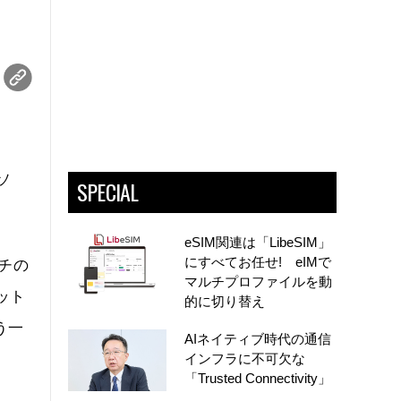
ソ
SPECIAL
eSIM関連は「LibeSIM」
にすべてお任せ! eIMで
ッチの
マルチプロファイルを動
ット
的に切り替え
う一
AIネイティブ時代の通信
インフラに不可欠な
「Trusted Connectivity」