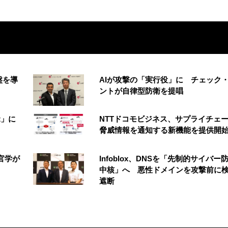
盤を導
AIが攻撃の「実行役」に チェック
ントが自律型防衛を提唱
t」に
NTTドコモビジネス、サプライチェ
脅威情報を通知する新機能を提供開
官学が
Infoblox、DNSを「先制的サイバー
中核」へ 悪性ドメインを攻撃前に
遮断