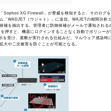
phos XG Firewall」が脅威を検知すると、そのログ
「WADJET（ウジャト）」に送信。WAJETの相関分析
候補を抽出する。管理者に防御候補がメールで通知される
タンを押すと、機器にログインすることなく自動でポリシーが
からの指示を受け、遮断が実行される仕組みだ。マルウェア感染時
拡大や二次被害を防ぐことが可能となる。