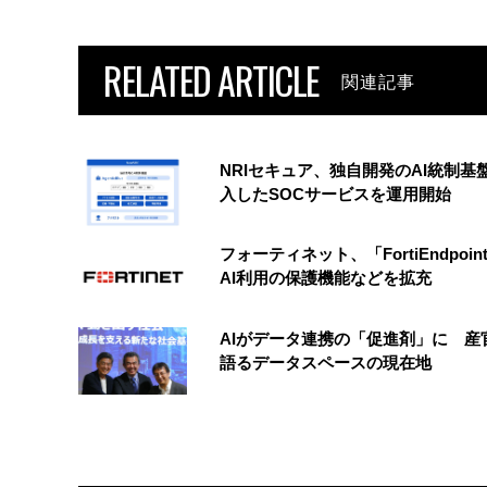
RELATED ARTICLE
関連記事
NRIセキュア、独自開発のAI統制基
入したSOCサービスを運用開始
フォーティネット、「FortiEndpoin
AI利用の保護機能などを拡充
AIがデータ連携の「促進剤」に 産
語るデータスペースの現在地