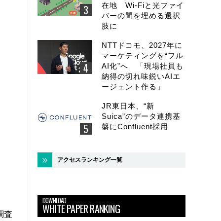
在地 Wi-Fiと光ファイ
バーの間を埋める選択
肢に
NTTドコモ、2027年に
マーケティングを“フル
AI化”へ 「現場社員も
納得の切れ味鋭いAIエ
ージェント作る」
JR東日本、“新
Suica”のデータ連携基
盤にConfluent採用
アクセスランキング一覧
DOWNLOAD
WHITE PAPER RANKING
調査