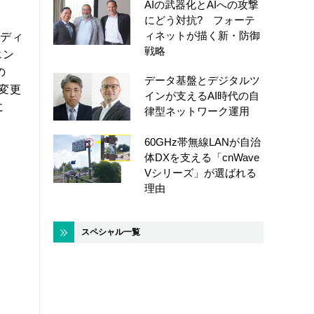
AIの武器化とAIへの攻撃
にどう対抗? フォーテ
ィネットが描く新・防御
をディ
戦略
エン
の
データ基盤とデジタルツ
変更
インが支えるAI時代の自
に
律型ネットワーク運用
60GHz帯無線LANが自治
体DXを支える「cnWave
Vシリーズ」が選ばれる
理由
スペシャル一覧