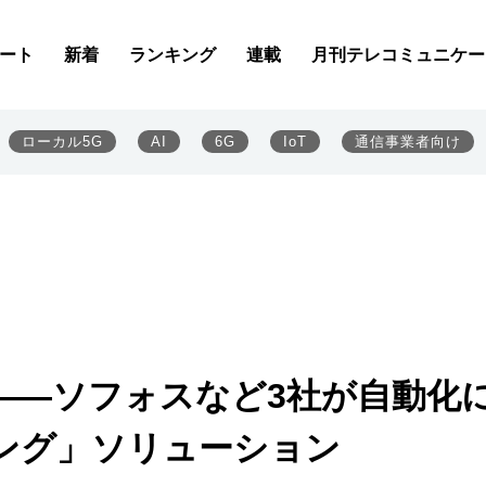
ート
新着
ランキング
連載
月刊テレコミュニケー
ローカル5G
AI
6G
IoT
通信事業者向け
――ソフォスなど3社が自動化
ング」ソリューション