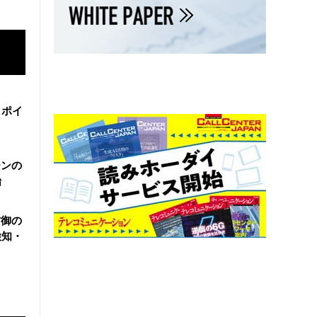
・ポイ
ーンの
始
防御の
検知・