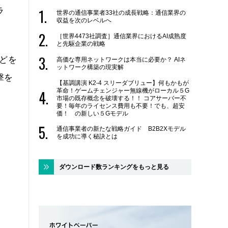
ラ
世界の通信事業者33社の成長戦略：通信業界の
収益を次のレベルへ
［世界4473社調査］通信業界におけるAI成熟度
と先駆企業の戦略
などを
高価な専用ネットワークは本当に必要か？ AIネ
ットワーク構築の現実解
撃を
【基調講演 K2-4 スリーダブリュー】何もかもが
革命！ゲームチェンジャー無線機がローカル５G
市場の既存概念を破壊する！！ コアサーバー不
要！毎年のライセンス費用も不要！でも、超安
価！ の新しい５Gモデル
通信事業者の新たな戦略ガイド B2B2Xモデル
を成功に導く秘訣とは
ダウンロード数ランキングをもっと見る