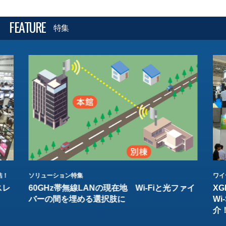
FEATURE
特集
結！
ソリューション特集
ワイ
スレ
60GHz帯無線LANの現在地 Wi-Fiと光ファイ
XG
バーの間を埋める選択肢に
W
介