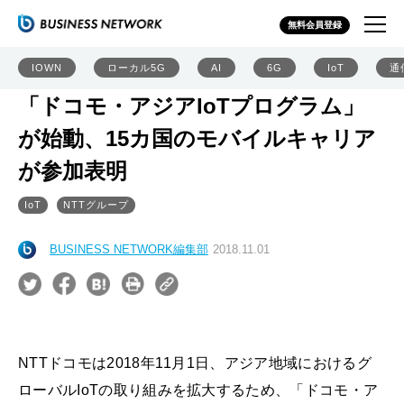
無料会員登録
IOWN
ローカル5G
AI
6G
IoT
通
「ドコモ・アジアIoTプログラム」
が始動、15カ国のモバイルキャリア
が参加表明
IoT
NTTグループ
BUSINESS NETWORK編集部
2018.11.01
NTTドコモは2018年11月1日、アジア地域におけるグ
ローバルIoTの取り組みを拡大するため、「ドコモ・ア