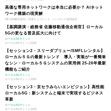
高価な専用ネットワークは本当に必要か？ AIネット
ワーク構築の現実解
SB C&S株式会社／日本ヒューレット・パッカード合同会社
【基調講演・総務省 佐藤移動通信企画官】ローカル
5Gの更なる普及拡大に向けて
ローカル5Gサミット
ローカル5Gサミット2025
【セッション2・スリーダブリュー/SMFLレンタル】
ローカル５Ｇの最新トレンド 導入・実装が一番簡単
なシン・ローカル５Ｇシステムの実用例 25-26年最新
機能もご紹介
ローカル5Gサミット
ローカル5Gサミット2025
【セッション3・京セラみらいエンビジョン】高性能
ローカル5G：新システムと端末で実現するビジネス
革新
ローカル5Gサミット
ローカル5Gサミット2025