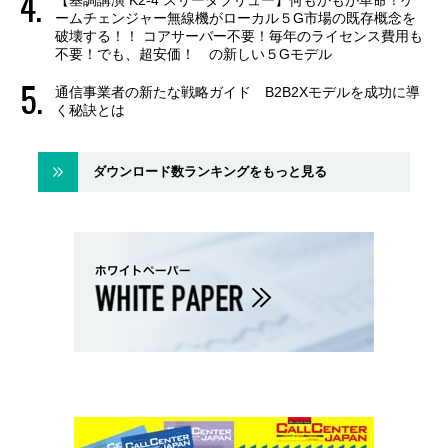
【基調講演 K2-4 スリーダブリュー】何もかもが革命！ゲ
ームチェンジャー無線機がローカル５G市場の既存概念を
破壊する！！ コアサーバー不要！毎年のライセンス費用も
不要！でも、超安価！ の新しい５Gモデル
通信事業者の新たな戦略ガイド B2B2Xモデルを成功に導
く秘訣とは
ダウンロード数ランキングをもっと見る