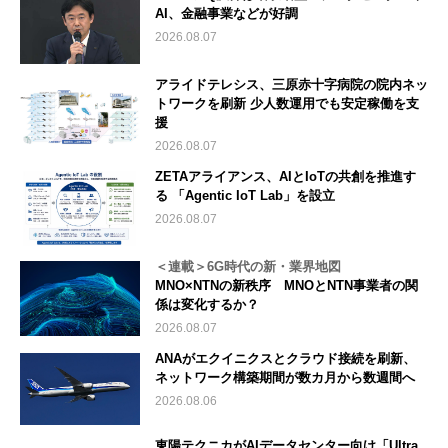
AI、金融事業などが好調
2026.08.07
アライドテレシス、三原赤十字病院の院内ネッ
トワークを刷新 少人数運用でも安定稼働を支
援
2026.08.07
ZETAアライアンス、AIとIoTの共創を推進す
る 「Agentic IoT Lab」を設立
2026.08.07
＜連載＞6G時代の新・業界地図
MNO×NTNの新秩序 MNOとNTN事業者の関
係は変化するか？
2026.08.07
ANAがエクイニクスとクラウド接続を刷新、
ネットワーク構築期間が数カ月から数週間へ
2026.08.06
東陽テクニカがAIデータセンター向け「Ultra