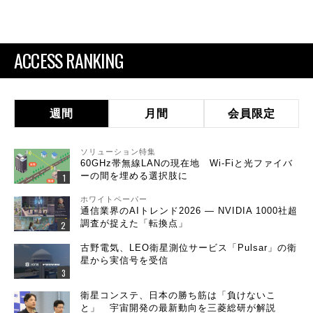
ACCESS RANKING
週間
月間
会員限定
ソリューション特集
60GHz帯無線LANの現在地 Wi-Fiと光ファイバ
ーの間を埋める選択肢に
ホワイトペーパー
通信業界のAIトレンド2026 ― NVIDIA 1000社超
調査が捉えた「転換点」
古野電気、LEO衛星測位サービス「Pulsar」の衛
星から実信号を受信
衛星コンステ、日本の勝ち筋は「負けないこ
と」 宇宙開発の最新動向を三菱総研が解説