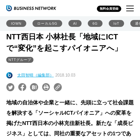
無料会員登録
IOWN
ローカル5G
AI
6G
IoT
通
NTT西日本 小林社長「地域にICT
で“変化”を起こすパイオニアへ」
NTTグループ
太田智晴（編集部）
2018.10.03
地域の自治体や企業と一緒に、先頭に立って社会課題
を解決する「ソーシャルICTパイオニア」への変革を
掲げたNTT西日本の小林充佳新社長。新たな「成長ビ
ジネス」としては、同社の重要なアセットの1つであ