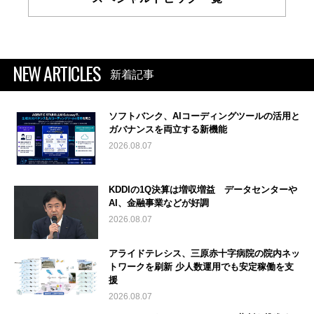
NEW ARTICLES
新着記事
ソフトバンク、AIコーディングツールの活用と
ガバナンスを両立する新機能
2026.08.07
KDDIの1Q決算は増収増益 データセンターや
AI、金融事業などが好調
2026.08.07
アライドテレシス、三原赤十字病院の院内ネッ
トワークを刷新 少人数運用でも安定稼働を支
援
2026.08.07