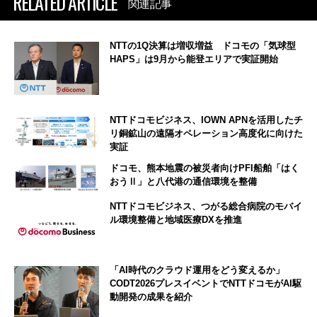
RELATED ARTICLE
関連記事
NTTの1Q決算は増収増益 ドコモの「気球型
HAPS」は9月から能登エリアで実証開始
NTTドコモビジネス、IOWN APNを活用したチ
リ銅鉱山の遠隔オペレーション高度化に向けた
実証
ドコモ、熊本地震の被災者向けPFI船舶「はく
おうⅡ」と八代港の通信環境を整備
NTTドコモビジネス、つがる総合病院のモバイ
ル環境整備と地域医療DXを推進
「AI時代のクラウド運用をどう変えるか」
CODT2026プレスイベントでNTTドコモがAI駆
動開発の成果を紹介