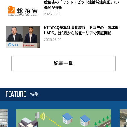
総務省の「ワット・ビット連携関連実証」に7
機関が採択
2026.08.06
NTTの1Q決算は増収増益 ドコモの「気球型
HAPS」は9月から能登エリアで実証開始
2026.08.06
記事一覧
FEATURE
特集