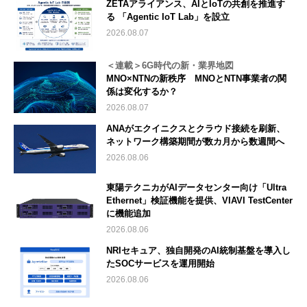
ZETAアライアンス、AIとIoTの共創を推進す
る 「Agentic IoT Lab」を設立
2026.08.07
＜連載＞6G時代の新・業界地図
MNO×NTNの新秩序 MNOとNTN事業者の関
係は変化するか？
2026.08.07
ANAがエクイニクスとクラウド接続を刷新、
ネットワーク構築期間が数カ月から数週間へ
2026.08.06
東陽テクニカがAIデータセンター向け「Ultra
Ethernet」検証機能を提供、VIAVI TestCenter
に機能追加
2026.08.06
NRIセキュア、独自開発のAI統制基盤を導入し
たSOCサービスを運用開始
2026.08.06