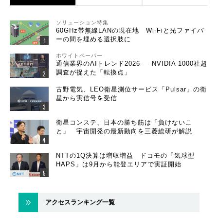
ソリューション特集
60GHz帯無線LANの現在地 Wi-Fiと光ファイバ
ーの間を埋める選択肢に
ホワイトペーパー
通信業界のAIトレンド2026 ― NVIDIA 1000社超
調査が捉えた「転換点」
古野電気、LEO衛星測位サービス「Pulsar」の衛
星から実信号を受信
衛星コンステ、日本の勝ち筋は「負けないこ
と」 宇宙開発の最新動向を三菱総研が解説
NTTの1Q決算は増収増益 ドコモの「気球型
HAPS」は9月から能登エリアで実証開始
アクセスランキング一覧