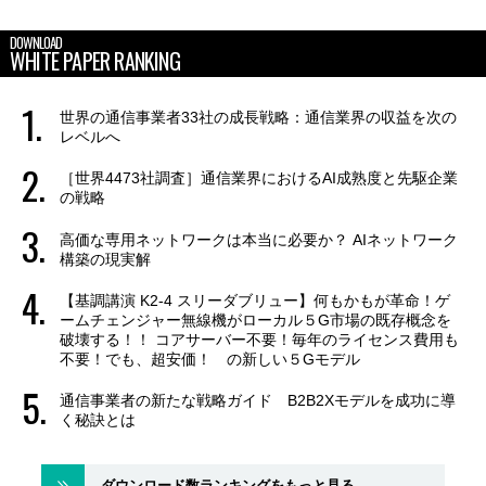
DOWNLOAD
WHITE PAPER RANKING
世界の通信事業者33社の成長戦略：通信業界の収益を次の
レベルへ
［世界4473社調査］通信業界におけるAI成熟度と先駆企業
の戦略
高価な専用ネットワークは本当に必要か？ AIネットワーク
構築の現実解
【基調講演 K2-4 スリーダブリュー】何もかもが革命！ゲ
ームチェンジャー無線機がローカル５G市場の既存概念を
破壊する！！ コアサーバー不要！毎年のライセンス費用も
不要！でも、超安価！ の新しい５Gモデル
通信事業者の新たな戦略ガイド B2B2Xモデルを成功に導
く秘訣とは
ダウンロード数ランキングをもっと見る