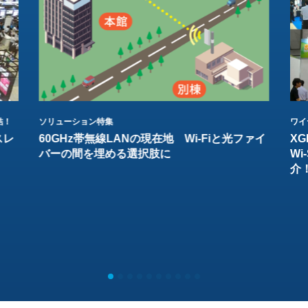
結！
ソリューション特集
ワイ
スレ
60GHz帯無線LANの現在地 Wi-Fiと光ファイ
XG
バーの間を埋める選択肢に
W
介