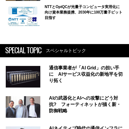
NTTとOptQCが光量子コンピュータ実用化に
向け資本業務提携、2030年に100万量子ビット
目指す
SPECIAL TOPIC
スペシャルトピック
通信事業者が「AI Grid」の担い手
に AIサービス収益化の新地平を切
り拓く
AIの武器化とAIへの攻撃にどう対
抗? フォーティネットが描く新・
防御戦略
AIネイティブ時代の通信インフラに