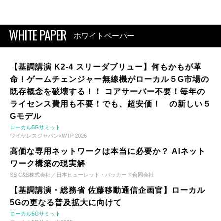
WHITE PAPER
ホワイトペーパー
【基調講演 K2-4 スリーダブリュー】何もかもが革
命！ゲームチェンジャー無線機がローカル５G市場の
既存概念を破壊する！！ コアサーバー不要！毎年の
ライセンス費用も不要！でも、超安価！ の新しい５
Gモデル
ローカル5Gサミット
ワイヤレスジャパン×WTP 2026
高価な専用ネットワークは本当に必要か？ AIネット
ワーク構築の現実解
SB C&S株式会社／日本ヒューレット・パッカード合同会社
【基調講演・総務省 佐藤移動通信企画官】ローカル
5Gの更なる普及拡大に向けて
ローカル5Gサミット