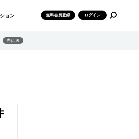
無料会員登録
ログイン
ション
光伝送
井