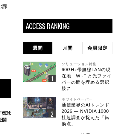
の課
と
ACCESS RANKING
週間
月間
会員限定
ソリューション特集
60GHz帯無線LANの現
在地 Wi-Fiと光ファイ
バーの間を埋める選択
肢に
ホワイトペーパー
通信業界のAIトレンド
2026 ― NVIDIA 1000
「気球
社超調査が捉えた「転
証開
換点」