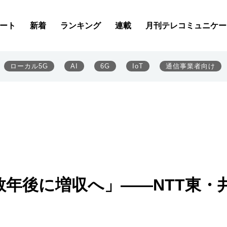
ート
新着
ランキング
連載
月刊テレコミュニケー
ローカル5G
AI
6G
IoT
通信事業者向け
年後に増収へ」――NTT東・