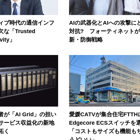
ティブ時代の通信インフ
AIの武器化とAIへの攻撃に
な「Trusted
対抗? フォーティネット
vity」
新・防御戦略
が「AI Grid」の担い
愛媛CATVが集合住宅FTTH
Iサービス収益化の新地
Edgecore ECSスイッチを
拓く
「コストもサイズも機能も
うどいい」