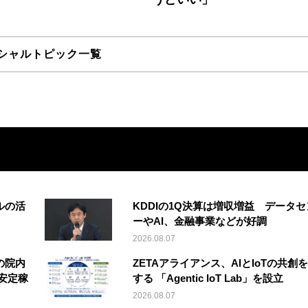
シャルトピック一覧
ルの活
KDDIの1Q決算は増収増益 データセ
ーやAI、金融事業などが好調
2026.08.07
の院内
ZETAアライアンス、AIとIoTの共創
安定稼
する 「Agentic IoT Lab」を設立
2026.08.07