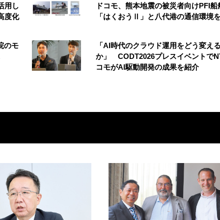
を活用し
ドコモ、熊本地震の被災者向けPFI船
高度化
「はくおうⅡ」と八代港の通信環境
院のモ
「AI時代のクラウド運用をどう変え
か」 CODT2026プレスイベントでN
コモがAI駆動開発の成果を紹介