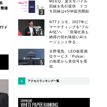
MEEQ、楽天モバイル
舶
回線を先行提供 ドコ
を整備
モ回線はeSIM提供開始
NTTドコモ、2027年に
る
マーケティングを“フル
TTド
AI化”へ 「現場社員も
納得の切れ味鋭いAIエ
ージェント作る」
古野電気、LEO衛星測
位サービス「Pulsar」
の衛星から実信号を受
信
アクセスランキング一覧
DOWNLOAD
WHITE PAPER RANKING