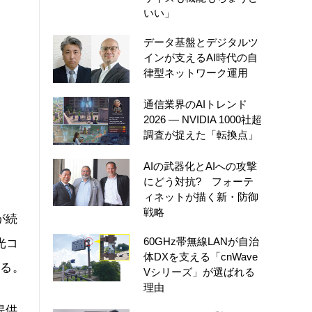
いい」
データ基盤とデジタルツ
インが支えるAI時代の自
律型ネットワーク運用
通信業界のAIトレンド
2026 ― NVIDIA 1000社超
調査が捉えた「転換点」
AIの武器化とAIへの攻撃
にどう対抗? フォーテ
ィネットが描く新・防御
戦略
が続
60GHz帯無線LANが自治
光コ
体DXを支える「cnWave
いる。
Vシリーズ」が選ばれる
理由
提供