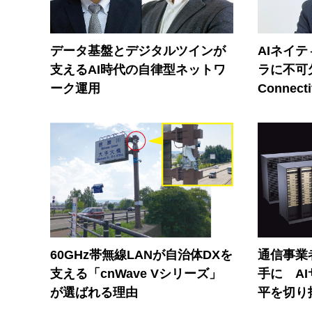
データ基盤とデジタルツインが
AIネイ
支えるAI時代の自律型ネットワ
ラに不可欠
ーク運用
Connecti
60GHz帯無線LANが自治体DXを
通信事業者
支える「cnWave Vシリーズ」
手に A
が選ばれる理由
平を切り