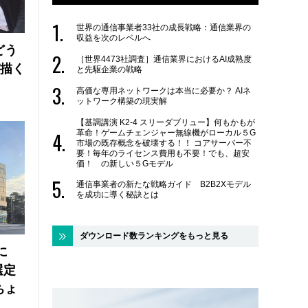
世界の通信事業者33社の成長戦略：通信業界の
収益を次のレベルへ
どう
［世界4473社調査］通信業界におけるAI成熟度
が描く
と先駆企業の戦略
高価な専用ネットワークは本当に必要か？ AIネ
ットワーク構築の現実解
【基調講演 K2-4 スリーダブリュー】何もかもが
革命！ゲームチェンジャー無線機がローカル５G
市場の既存概念を破壊する！！ コアサーバー不
要！毎年のライセンス費用も不要！でも、超安
価！ の新しい５Gモデル
通信事業者の新たな戦略ガイド B2B2Xモデル
を成功に導く秘訣とは
ダウンロード数ランキングをもっと見る
に
選定
ちょ