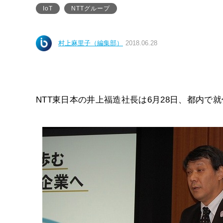
IoT
NTTグループ
村上麻里子（編集部）
2018.06.28
NTT東日本の井上福造社長は6月28日、都内で