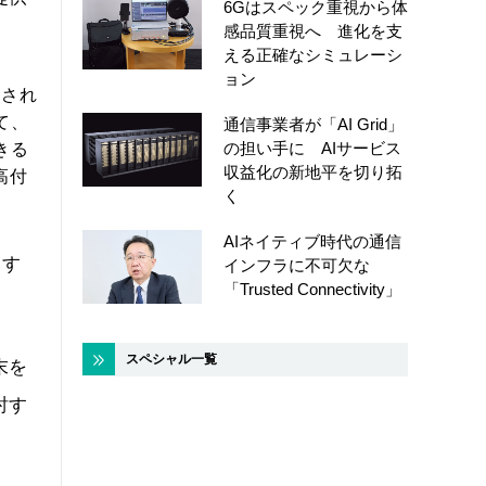
6Gはスペック重視から体
感品質重視へ 進化を支
える正確なシミュレーシ
ョン
用され
て、
通信事業者が「AI Grid」
の担い手に AIサービス
きる
収益化の新地平を切り拓
高付
く
AIネイティブ時代の通信
進す
インフラに不可欠な
「Trusted Connectivity」
スペシャル一覧
末を
討す