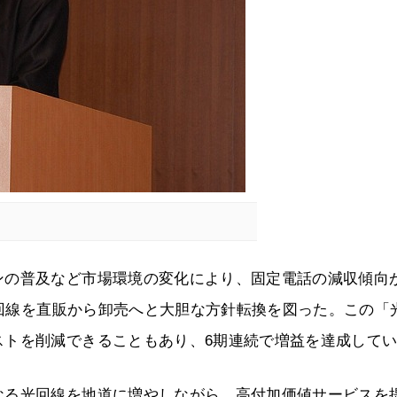
ンの普及など市場環境の変化により、固定電話の減収傾向
、光回線を直販から卸売へと大胆な方針転換を図った。この「
ストを削減できることもあり、6期連続で増益を達成して
なる光回線を地道に増やしながら、高付加価値サービスを