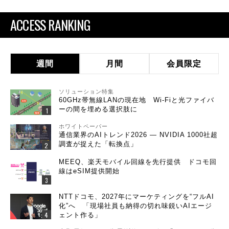
ACCESS RANKING
週間
月間
会員限定
ソリューション特集
60GHz帯無線LANの現在地 Wi-Fiと光ファイバ
ーの間を埋める選択肢に
ホワイトペーパー
通信業界のAIトレンド2026 ― NVIDIA 1000社超
調査が捉えた「転換点」
MEEQ、楽天モバイル回線を先行提供 ドコモ回
線はeSIM提供開始
NTTドコモ、2027年にマーケティングを“フルAI
化”へ 「現場社員も納得の切れ味鋭いAIエージ
ェント作る」