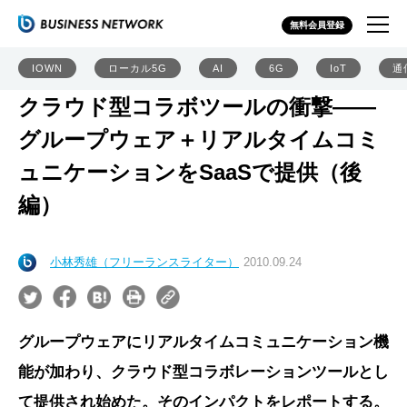
無料会員登録
IOWN
ローカル5G
AI
6G
IoT
通
クラウド型コラボツールの衝撃――
グループウェア＋リアルタイムコミ
ュニケーションをSaaSで提供（後
編）
小林秀雄（フリーランスライター）
2010.09.24
グループウェアにリアルタイムコミュニケーション機
能が加わり、クラウド型コラボレーションツールとし
て提供され始めた。そのインパクトをレポートする。