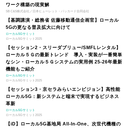
ワーク構築の現実解
SB C&S株式会社／日本ヒューレット・パッカード合同会社
【基調講演・総務省 佐藤移動通信企画官】ローカル
5Gの更なる普及拡大に向けて
ローカル5Gサミット
ローカル5Gサミット2025
【セッション2・スリーダブリュー/SMFLレンタル】
ローカル５Ｇの最新トレンド 導入・実装が一番簡単
なシン・ローカル５Ｇシステムの実用例 25-26年最新
機能もご紹介
ローカル5Gサミット
ローカル5Gサミット2025
【セッション3・京セラみらいエンビジョン】高性能
ローカル5G：新システムと端末で実現するビジネス
革新
ローカル5Gサミット
ローカル5Gサミット2025
【iD】ローカル5G基地局 All-In-One、次世代機種の