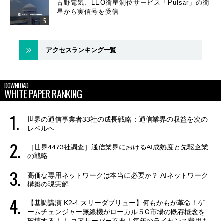
古野電気、LEO衛星測位サービス「Pulsar」の衛
星から実信号を受信
アクセスランキング一覧
DOWNLOAD
WHITE PAPER RANKING
世界の通信事業者33社の成長戦略：通信業界の収益を次の
レベルへ
［世界4473社調査］通信業界におけるAI成熟度と先駆企業
の戦略
高価な専用ネットワークは本当に必要か？ AIネットワーク
構築の現実解
【基調講演 K2-4 スリーダブリュー】何もかもが革命！ゲ
ームチェンジャー無線機がローカル５G市場の既存概念を
破壊する！！ コアサーバー不要！毎年のライセンス費用も