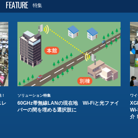
FEATURE
特集
結！
ソリューション特集
ワイ
スレ
60GHz帯無線LANの現在地 Wi-Fiと光ファイ
XG
バーの間を埋める選択肢に
W
介