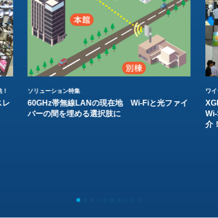
結！
ソリューション特集
ワイ
スレ
60GHz帯無線LANの現在地 Wi-Fiと光ファイ
XG
バーの間を埋める選択肢に
W
介