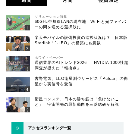
週間
月間
会員限定
ソリューション特集
60GHz帯無線LANの現在地 Wi-Fiと光ファイバ
ーの間を埋める選択肢に
楽天モバイルの設備投資の進捗状況は？ 日本版
Starlink「J-LEO」の構築にも意欲
ホワイトペーパー
通信業界のAIトレンド2026 ― NVIDIA 1000社超
調査が捉えた「転換点」
古野電気、LEO衛星測位サービス「Pulsar」の衛
星から実信号を受信
衛星コンステ、日本の勝ち筋は「負けないこ
と」 宇宙開発の最新動向を三菱総研が解説
アクセスランキング一覧