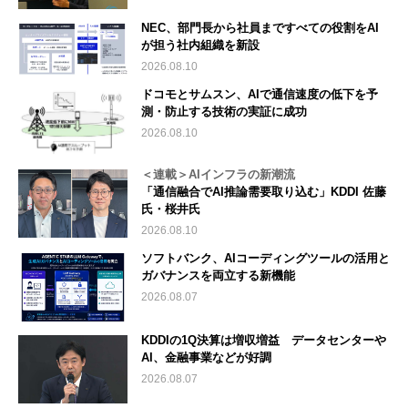
NEC、部門長から社員まですべての役割をAI
が担う社内組織を新設
2026.08.10
ドコモとサムスン、AIで通信速度の低下を予
測・防止する技術の実証に成功
2026.08.10
＜連載＞AIインフラの新潮流
「通信融合でAI推論需要取り込む」KDDI 佐藤
氏・桜井氏
2026.08.10
ソフトバンク、AIコーディングツールの活用と
ガバナンスを両立する新機能
2026.08.07
KDDIの1Q決算は増収増益 データセンターや
AI、金融事業などが好調
2026.08.07