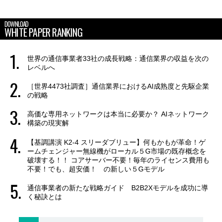
DOWNLOAD
WHITE PAPER RANKING
世界の通信事業者33社の成長戦略：通信業界の収益を次の
レベルへ
［世界4473社調査］通信業界におけるAI成熟度と先駆企業
の戦略
高価な専用ネットワークは本当に必要か？ AIネットワーク
構築の現実解
【基調講演 K2-4 スリーダブリュー】何もかもが革命！ゲ
ームチェンジャー無線機がローカル５G市場の既存概念を
破壊する！！ コアサーバー不要！毎年のライセンス費用も
不要！でも、超安価！ の新しい５Gモデル
通信事業者の新たな戦略ガイド B2B2Xモデルを成功に導
く秘訣とは