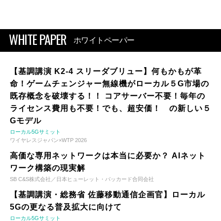
WHITE PAPER
ホワイトペーパー
【基調講演 K2-4 スリーダブリュー】何もかもが革
命！ゲームチェンジャー無線機がローカル５G市場の
既存概念を破壊する！！ コアサーバー不要！毎年の
ライセンス費用も不要！でも、超安価！ の新しい５
Gモデル
ローカル5Gサミット
ワイヤレスジャパン×WTP 2026
高価な専用ネットワークは本当に必要か？ AIネット
ワーク構築の現実解
SB C&S株式会社／日本ヒューレット・パッカード合同会社
【基調講演・総務省 佐藤移動通信企画官】ローカル
5Gの更なる普及拡大に向けて
ローカル5Gサミット