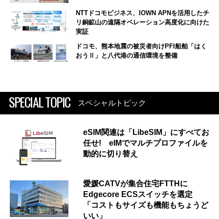
NTTドコモビジネス、IOWN APNを活用したチ
リ銅鉱山の遠隔オペレーション高度化に向けた
実証
ドコモ、熊本地震の被災者向けPFI船舶「はく
おうⅡ」と八代港の通信環境を整備
SPECIAL TOPIC
スペシャルトピック
eSIM関連は「LibeSIM」にすべてお
任せ! eIMでマルチプロファイルを
動的に切り替え
愛媛CATVが集合住宅FTTHに
Edgecore ECSスイッチを選定
「コストもサイズも機能もちょうど
いい」