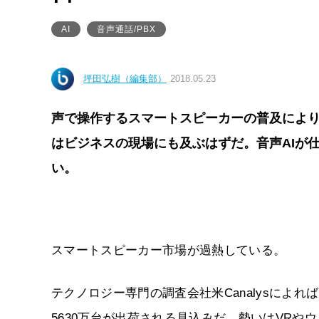
AI
音声通話/PBX
坪田弘樹（編集部）
2018.05.23
声で操作するスマートスピーカーの普及によ
はビジネスの現場にも及ぶはずだ。音声AIが
い。
スマートスピーカー市場が過熱している。
テクノロジー専門の調査会社米Canalysによれば
5630万台が出荷される見込みだ。勢いはVRや