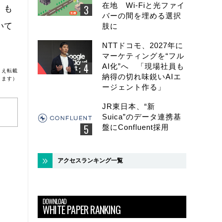
在地 Wi-Fiと光ファイ
」も
バーの間を埋める選択
いて
肢に
NTTドコモ、2027年に
マーケティングを“フル
AI化”へ 「現場社員も
うえ転載
納得の切れ味鋭いAIエ
ります）
ージェント作る」
JR東日本、“新
Suica”のデータ連携基
盤にConfluent採用
アクセスランキング一覧
DOWNLOAD
WHITE PAPER RANKING