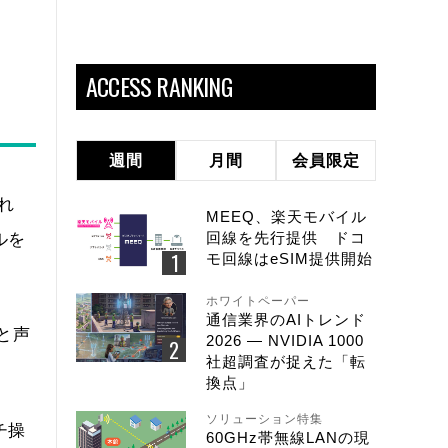
ACCESS RANKING
週間
月間
会員限定
れ
MEEQ、楽天モバイル
回線を先行提供 ドコ
ルを
モ回線はeSIM提供開始
ホワイトペーパー
通信業界のAIトレンド
と声
2026 ― NVIDIA 1000
社超調査が捉えた「転
換点」
ソリューション特集
チ操
60GHz帯無線LANの現