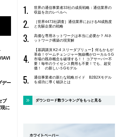
世界の通信事業者33社の成長戦略：通信業界の
収益を次のレベルへ
［世界4473社調査］通信業界におけるAI成熟度
と先駆企業の戦略
高価な専用ネットワークは本当に必要か？ AIネ
ットワーク構築の現実解
【基調講演 K2-4 スリーダブリュー】何もかもが
け
革命！ゲームチェンジャー無線機がローカル５G
IAVI
市場の既存概念を破壊する！！ コアサーバー不
要！毎年のライセンス費用も不要！でも、超安
価！ の新しい５Gモデル
通信事業者の新たな戦略ガイド B2B2Xモデル
を成功に導く秘訣とは
ップデー
ダウンロード数ランキングをもっと見る
セブ
実現に