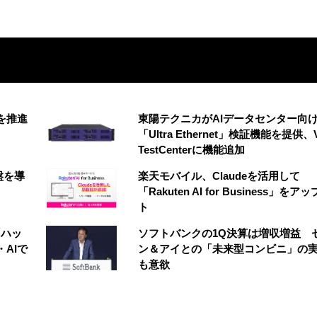
創を推進
東陽テクニカがAIデータセンター向
「Ultra Ethernet」検証機能を提供、V
TestCenterに機能追加
盤を導
楽天モバイル、Claudeを活用して
「Rakuten AI for Business」をア
ト
「ハッ
ソフトバンクの1Q決算は増収増益 
AIで
ン＆アイとの「未来型コンビニ」の
も意欲