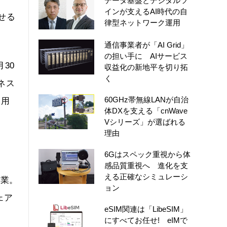
データ基盤とデジタルツ
インが支えるAI時代の自
させる
律型ネットワーク運用
通信事業者が「AI Grid」
の担い手に AIサービス
30
収益化の新地平を切り拓
く
ジネス
60GHz帯無線LANが自治
も用
体DXを支える「cnWave
Vシリーズ」が選ばれる
理由
6Gはスペック重視から体
感品質重視へ 進化を支
える正確なシミュレーシ
協業。
ョン
ェア
eSIM関連は「LibeSIM」
にすべてお任せ! eIMで