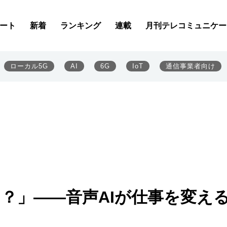
ート
新着
ランキング
連載
月刊テレコミュニケー
ローカル5G
AI
6G
IoT
通信事業者向け
る？」――音声AIが仕事を変え