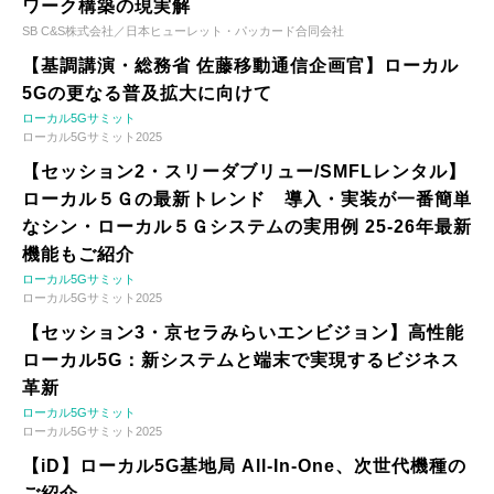
ワーク構築の現実解
SB C&S株式会社／日本ヒューレット・パッカード合同会社
【基調講演・総務省 佐藤移動通信企画官】ローカル
5Gの更なる普及拡大に向けて
ローカル5Gサミット
ローカル5Gサミット2025
【セッション2・スリーダブリュー/SMFLレンタル】
ローカル５Ｇの最新トレンド 導入・実装が一番簡単
なシン・ローカル５Ｇシステムの実用例 25-26年最新
機能もご紹介
ローカル5Gサミット
ローカル5Gサミット2025
【セッション3・京セラみらいエンビジョン】高性能
ローカル5G：新システムと端末で実現するビジネス
革新
ローカル5Gサミット
ローカル5Gサミット2025
【iD】ローカル5G基地局 All-In-One、次世代機種の
ご紹介