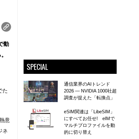
で動
る。
SPECIAL
通信業界のAIトレンド
でた
2026 ― NVIDIA 1000社超
調査が捉えた「転換点」
eSIM関連は「LibeSIM」
にすべてお任せ! eIMで
熱意
マルチプロファイルを動
ジネ
的に切り替え