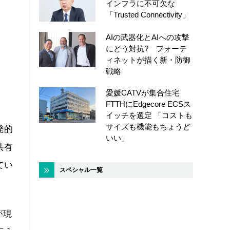
インフラに不可欠な
「Trusted Connectivity」
AIの武器化とAIへの攻撃
にどう対抗? フォーテ
ィネットが描く新・防御
戦略
愛媛CATVが集合住宅
FTTHにEdgecore ECSス
イッチを選定 「コストも
サイズも機能もちょうど
発的
いい」
共有
てい
スペシャル一覧
が現