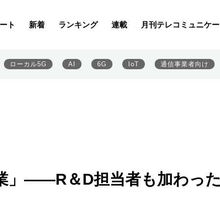
ート
新着
ランキング
連載
月刊テレコミュニケー
ローカル5G
AI
6G
IoT
通信事業者向け
業」――R＆D担当者も加わっ