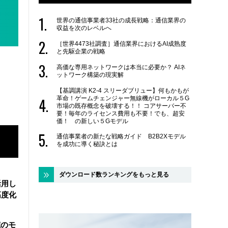
世界の通信事業者33社の成長戦略：通信業界の
収益を次のレベルへ
［世界4473社調査］通信業界におけるAI成熟度
と先駆企業の戦略
高価な専用ネットワークは本当に必要か？ AIネ
ットワーク構築の現実解
【基調講演 K2-4 スリーダブリュー】何もかもが
革命！ゲームチェンジャー無線機がローカル５G
市場の既存概念を破壊する！！ コアサーバー不
要！毎年のライセンス費用も不要！でも、超安
価！ の新しい５Gモデル
通信事業者の新たな戦略ガイド B2B2Xモデル
を成功に導く秘訣とは
ダウンロード数ランキングをもっと見る
活用し
高度化
院のモ