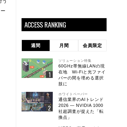
行う
ュー
ACCESS RANKING
週間
月間
会員限定
ソリューション特集
60GHz帯無線LANの現
在地 Wi-Fiと光ファイ
バーの間を埋める選択
肢に
ホワイトペーパー
通信業界のAIトレンド
2026 ― NVIDIA 1000
社超調査が捉えた「転
換点」