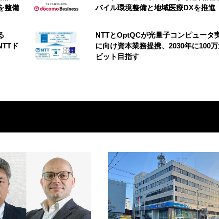
を整備
バイル環境整備と地域医療DXを推進
る
NTTとOptQCが光量子コンピュータ
NTTド
に向け資本業務提携、2030年に100
ビット目指す