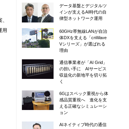
データ基盤とデジタルツ
インが支えるAI時代の自
律型ネットワーク運用
案、
運用
60GHz帯無線LANが自治
体DXを支える「cnWave
Vシリーズ」が選ばれる
理由
通信事業者が「AI Grid」
の担い手に AIサービス
収益化の新地平を切り拓
く
6Gはスペック重視から体
感品質重視へ 進化を支
える正確なシミュレーシ
ョン
AIネイティブ時代の通信