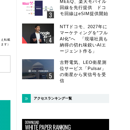
MEEQ、楽天モバイル
回線を先行提供 ドコ
モ回線はeSIM提供開始
NTTドコモ、2027年に
マーケティングを“フル
AI化”へ 「現場社員も
うえ転載
納得の切れ味鋭いAIエ
ります）
ージェント作る」
古野電気、LEO衛星測
位サービス「Pulsar」
の衛星から実信号を受
信
アクセスランキング一覧
DOWNLOAD
WHITE PAPER RANKING