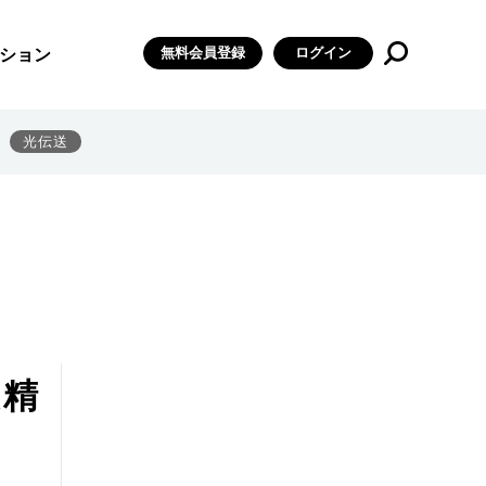
無料会員登録
ログイン
ション
光伝送
た精