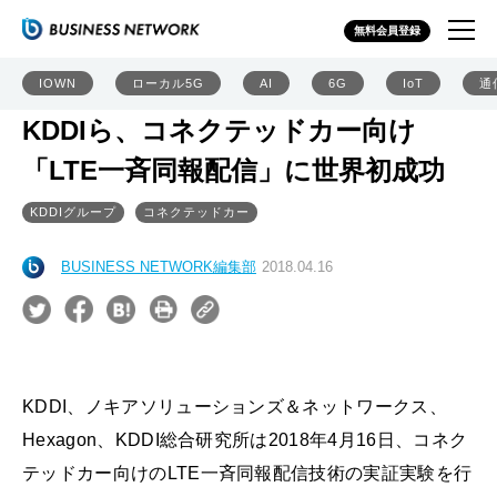
無料会員登録
IOWN
ローカル5G
AI
6G
IoT
通
KDDIら、コネクテッドカー向け
「LTE一斉同報配信」に世界初成功
KDDIグループ
コネクテッドカー
BUSINESS NETWORK編集部
2018.04.16
KDDI、ノキアソリューションズ＆ネットワークス、
Hexagon、KDDI総合研究所は2018年4月16日、コネク
テッドカー向けのLTE一斉同報配信技術の実証実験を行