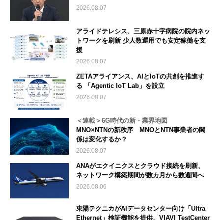
2026.08.07
アライドテレシス、三原赤十字病院の院内ネッ
トワークを刷新 少人数運用でも安定稼働を支
援
2026.08.07
ZETAアライアンス、AIとIoTの共創を推進す
る 「Agentic IoT Lab」を設立
2026.08.07
＜連載＞6G時代の新・業界地図
MNO×NTNの新秩序 MNOとNTN事業者の関
係は変化するか？
2026.08.07
ANAがエクイニクスとクラウド接続を刷新、
ネットワーク構築期間が数カ月から数週間へ
2026.08.06
東陽テクニカがAIデータセンター向け「Ultra
Ethernet」検証機能を提供、VIAVI TestCenter