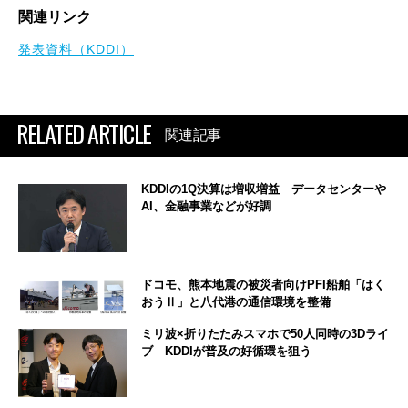
関連リンク
発表資料（KDDI）
RELATED ARTICLE
関連記事
KDDIの1Q決算は増収増益 データセンターや
AI、金融事業などが好調
ドコモ、熊本地震の被災者向けPFI船舶「はく
おうⅡ」と八代港の通信環境を整備
ミリ波×折りたたみスマホで50人同時の3Dライ
ブ KDDIが普及の好循環を狙う