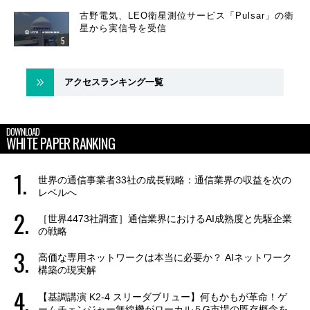
古野電気、LEO衛星測位サービス「Pulsar」の衛
星から実信号を受信
アクセスランキング一覧
DOWNLOAD
WHITE PAPER RANKING
世界の通信事業者33社の成長戦略：通信業界の収益を次の
レベルへ
［世界4473社調査］通信業界におけるAI成熟度と先駆企業
の戦略
高価な専用ネットワークは本当に必要か？ AIネットワーク
構築の現実解
【基調講演 K2-4 スリーダブリュー】何もかもが革命！ゲ
ームチェンジャー無線機がローカル５G市場の既存概念を