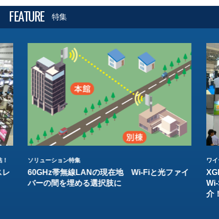
FEATURE
特集
結！
ソリューション特集
ワイ
スレ
60GHz帯無線LANの現在地 Wi-Fiと光ファイ
XG
バーの間を埋める選択肢に
W
介