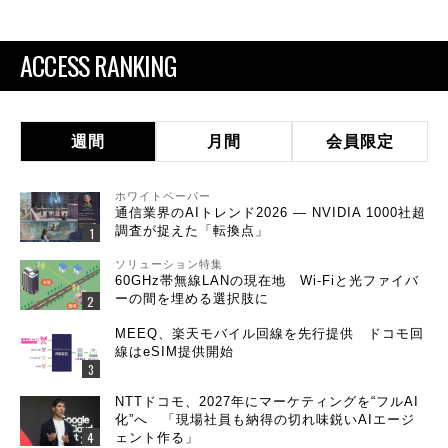
ACCESS RANKING
週間
月間
会員限定
ホワイトペーパー
通信業界のAIトレンド2026 ― NVIDIA 1000社超
調査が捉えた「転換点」
ソリューション特集
60GHz帯無線LANの現在地 Wi-Fiと光ファイバ
ーの間を埋める選択肢に
MEEQ、楽天モバイル回線を先行提供 ドコモ回
線はeSIM提供開始
NTTドコモ、2027年にマーケティングを“フルAI
化”へ 「現場社員も納得の切れ味鋭いAIエージ
ェント作る」