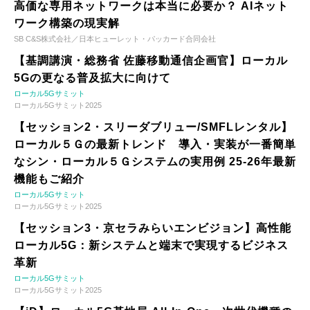
高価な専用ネットワークは本当に必要か？ AIネット
ワーク構築の現実解
SB C&S株式会社／日本ヒューレット・パッカード合同会社
【基調講演・総務省 佐藤移動通信企画官】ローカル
5Gの更なる普及拡大に向けて
ローカル5Gサミット
ローカル5Gサミット2025
【セッション2・スリーダブリュー/SMFLレンタル】
ローカル５Ｇの最新トレンド 導入・実装が一番簡単
なシン・ローカル５Ｇシステムの実用例 25-26年最新
機能もご紹介
ローカル5Gサミット
ローカル5Gサミット2025
【セッション3・京セラみらいエンビジョン】高性能
ローカル5G：新システムと端末で実現するビジネス
革新
ローカル5Gサミット
ローカル5Gサミット2025