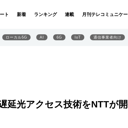
ート
新着
ランキング
連載
月刊テレコミュニケー
ローカル5G
AI
6G
IoT
通信事業者向け
遅延光アクセス技術をNTTが