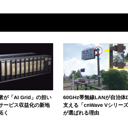
が「AI Grid」の担い
60GHz帯無線LANが自治体
Iサービス収益化の新地
支える「cnWave Vシリー
拓く
が選ばれる理由