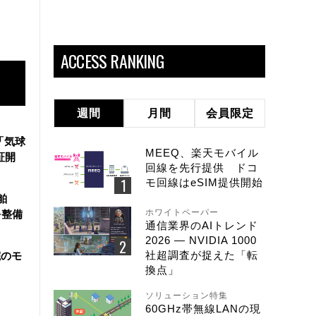
ACCESS RANKING
週間
月間
会員限定
「気球
MEEQ、楽天モバイル
証開
回線を先行提供 ドコ
モ回線はeSIM提供開始
舶
ホワイトペーパー
を整備
通信業界のAIトレンド
2026 ― NVIDIA 1000
社超調査が捉えた「転
院のモ
換点」
ソリューション特集
60GHz帯無線LANの現