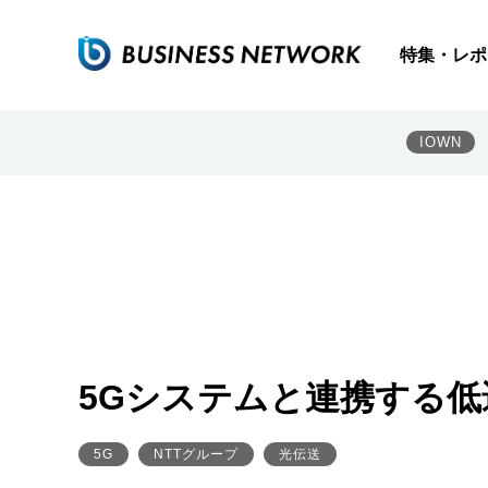
特集・レポ
IOWN
5Gシステムと連携する低
5G
NTTグループ
光伝送