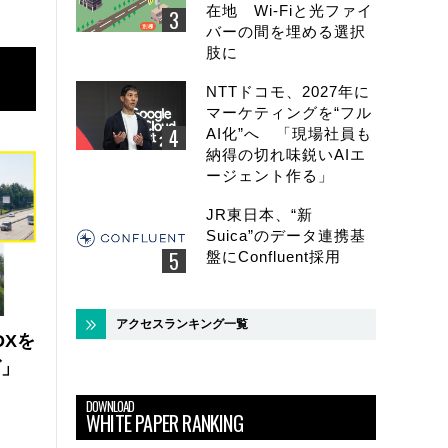
在地 Wi-Fiと光ファイ
バーの間を埋める選択
肢に
NTTドコモ、2027年に
マーケティングを“フル
AI化”へ 「現場社員も
納得の切れ味鋭いAIエ
ージェント作る」
JR東日本、“新
Suica”のデータ連携基
盤にConfluent採用
アクセスランキング一覧
DXを
ズ」
DOWNLOAD
WHITE PAPER RANKING