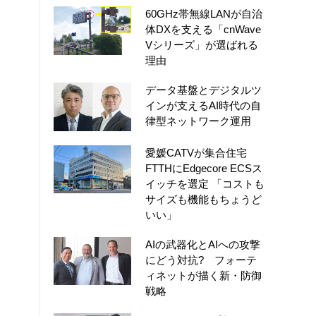
60GHz帯無線LANが自治
体DXを支える「cnWave
Vシリーズ」が選ばれる
理由
データ基盤とデジタルツ
インが支えるAI時代の自
律型ネットワーク運用
愛媛CATVが集合住宅
FTTHにEdgecore ECSス
イッチを選定 「コストも
サイズも機能もちょうど
いい」
AIの武器化とAIへの攻撃
にどう対抗? フォーテ
ィネットが描く新・防御
戦略