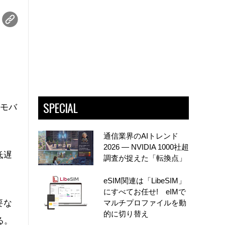
SPECIAL
、モバ
通信業界のAIトレンド
2026 ― NVIDIA 1000社超
低遅
調査が捉えた「転換点」
eSIM関連は「LibeSIM」
にすべてお任せ! eIMで
要な
マルチプロファイルを動
的に切り替え
る。