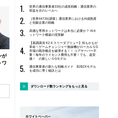
世界の通信事業者33社の成長戦略：通信業界の
収益を次のレベルへ
［世界4473社調査］通信業界におけるAI成熟度
と先駆企業の戦略
高価な専用ネットワークは本当に必要か？ AIネ
ットワーク構築の現実解
【基調講演 K2-4 スリーダブリュー】何もかもが
革命！ゲームチェンジャー無線機がローカル５G
市場の既存概念を破壊する！！ コアサーバー不
要！毎年のライセンス費用も不要！でも、超安
ンが
価！ の新しい５Gモデル
トワ
通信事業者の新たな戦略ガイド B2B2Xモデル
を成功に導く秘訣とは
ダウンロード数ランキングをもっと見る