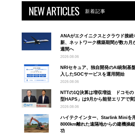
NEW ARTICLES
新着記事
ANAがエクイニクスとクラウド接続
新、ネットワーク構築期間が数カ月
週間へ
2026.08.06
NRIセキュア、独自開発のAI統制基
入したSOCサービスを運用開始
2026.08.06
NTTの1Q決算は増収増益 ドコモの
型HAPS」は9月から能登エリアで
2026.08.06
ハイテクインター、Starlink Mini
8000km離れた遠隔地からの建機操
功