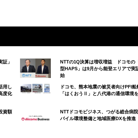
実証」
NTTの1Q決算は増収増益 ドコモの
型HAPS」は9月から能登エリアで実
始
を活用し
ドコモ、熊本地震の被災者向けPFI船
高度化
「はくおうⅡ」と八代港の通信環境
投資額
NTTドコモビジネス、つがる総合病
バイル環境整備と地域医療DXを推進