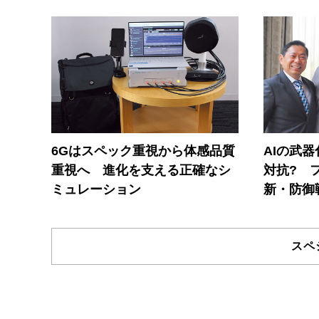
6Gはスペック重視から体感品質
AIの武
重視へ 進化を支える正確なシ
対抗? 
ミュレーション
新・防御
スペ