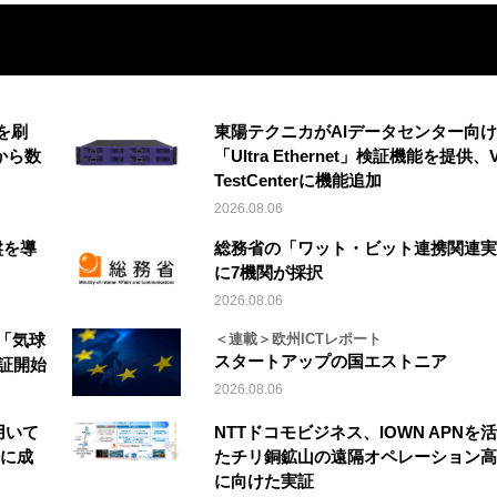
を刷
東陽テクニカがAIデータセンター向け
から数
「Ultra Ethernet」検証機能を提供、V
TestCenterに機能追加
2026.08.06
盤を導
総務省の「ワット・ビット連携関連実
に7機関が採択
2026.08.06
「気球
＜連載＞欧州ICTレポート
スタートアップの国エストニア
実証開始
2026.08.06
を用いて
NTTドコモビジネス、IOWN APNを
縦に成
たチリ銅鉱山の遠隔オペレーション高
に向けた実証