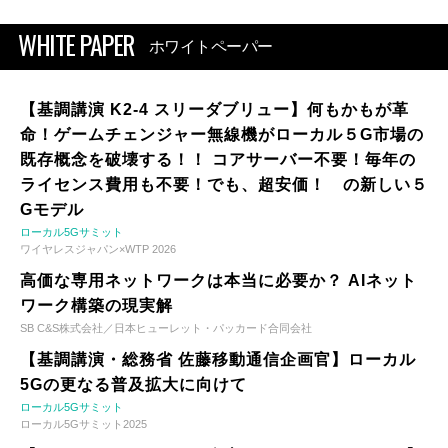
WHITE PAPER
ホワイトペーパー
【基調講演 K2-4 スリーダブリュー】何もかもが革
命！ゲームチェンジャー無線機がローカル５G市場の
既存概念を破壊する！！ コアサーバー不要！毎年の
ライセンス費用も不要！でも、超安価！ の新しい５
Gモデル
ローカル5Gサミット
ワイヤレスジャパン×WTP 2026
高価な専用ネットワークは本当に必要か？ AIネット
ワーク構築の現実解
SB C&S株式会社／日本ヒューレット・パッカード合同会社
【基調講演・総務省 佐藤移動通信企画官】ローカル
5Gの更なる普及拡大に向けて
ローカル5Gサミット
ローカル5Gサミット2025