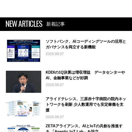
NEW ARTICLES
新着記事
ソフトバンク、AIコーディングツールの活用と
ガバナンスを両立する新機能
2026.08.07
KDDIの1Q決算は増収増益 データセンターや
AI、金融事業などが好調
2026.08.07
アライドテレシス、三原赤十字病院の院内ネッ
トワークを刷新 少人数運用でも安定稼働を支
援
2026.08.07
ZETAアライアンス、AIとIoTの共創を推進す
る 「Agentic IoT Lab」を設立