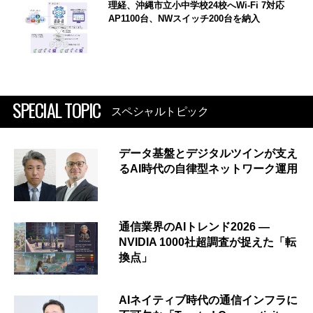
理経、沖縄市立小中学校24校へWi-Fi 7対応
AP1100台、NWスイッチ200台を納入
SPECIAL TOPIC
スペシャルトピック
データ基盤とデジタルツインが支え
るAI時代の自律型ネットワーク運用
通信業界のAIトレンド2026 ―
NVIDIA 1000社超調査が捉えた「転
換点」
AIネイティブ時代の通信インフラに