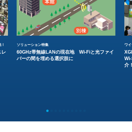
結！
ソリューション特集
ワイ
スレ
60GHz帯無線LANの現在地 Wi-Fiと光ファイ
XG
バーの間を埋める選択肢に
W
介