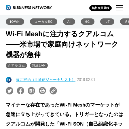
無料会員登録
IOWN
ローカル5G
AI
6G
IoT
通
Wi-Fi Meshに注力するクアルコム
――米市場で家庭向けネットワーク
機器が急伸
クアルコム
無線LAN
藤井宏治（IT通信ジャーナリスト）
2018.02.01
マイナーな存在であったWi-Fi Meshのマーケットが
急速に立ち上がってきている。トリガーとなったのは
クアルコムが開発した「Wi-Fi SON（自己組織化ネッ