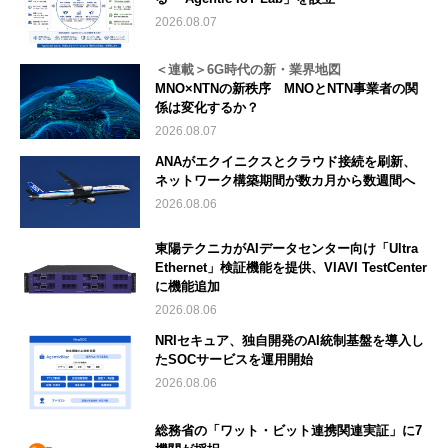
2026.08.07
＜連載＞6G時代の新・業界地図
MNO×NTNの新秩序 MNOとNTN事業者の関
係は変化するか？
2026.08.07
ANAがエクイニクスとクラウド接続を刷新、
ネットワーク構築期間が数カ月から数週間へ
2026.08.06
東陽テクニカがAIデータセンター向け「Ultra
Ethernet」検証機能を提供、VIAVI TestCenter
に機能追加
2026.08.06
NRIセキュア、独自開発のAI統制基盤を導入し
たSOCサービスを運用開始
2026.08.06
総務省の「ワット・ビット連携関連実証」に7