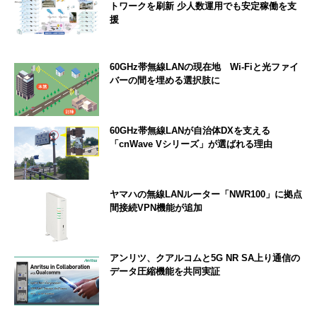
トワークを刷新 少人数運用でも安定稼働を支
援
60GHz帯無線LANの現在地 Wi-Fiと光ファイ
バーの間を埋める選択肢に
60GHz帯無線LANが自治体DXを支える
「cnWave Vシリーズ」が選ばれる理由
ヤマハの無線LANルーター「NWR100」に拠点
間接続VPN機能が追加
アンリツ、クアルコムと5G NR SA上り通信の
データ圧縮機能を共同実証