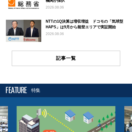
機関が採択
2026.08.06
NTTの1Q決算は増収増益 ドコモの「気球型
HAPS」は9月から能登エリアで実証開始
2026.08.06
記事一覧
FEATURE
特集