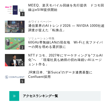
MEEQ、楽天モバイル回線を先行提供 ドコモ回
線はeSIM提供開始
ホワイトペーパー
通信業界のAIトレンド2026 ― NVIDIA 1000社超
調査が捉えた「転換点」
ソリューション特集
60GHz帯無線LANの現在地 Wi-Fiと光ファイバ
ーの間を埋める選択肢に
NTTドコモ、2027年にマーケティングを“フルAI
化”へ 「現場社員も納得の切れ味鋭いAIエージ
ェント作る」
JR東日本、“新Suica”のデータ連携基盤に
Confluent採用
アクセスランキング一覧