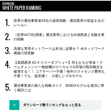
DOWNLOAD
WHITE PAPER RANKING
世界の通信事業者33社の成長戦略：通信業界の収益を次の
レベルへ
［世界4473社調査］通信業界におけるAI成熟度と先駆企業
の戦略
高価な専用ネットワークは本当に必要か？ AIネットワーク
構築の現実解
【基調講演 K2-4 スリーダブリュー】何もかもが革命！ゲ
ームチェンジャー無線機がローカル５G市場の既存概念を
破壊する！！ コアサーバー不要！毎年のライセンス費用も
不要！でも、超安価！ の新しい５Gモデル
通信事業者の新たな戦略ガイド B2B2Xモデルを成功に導
く秘訣とは
ダウンロード数ランキングをもっと見る