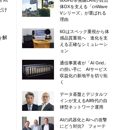
60GHz帯無線LANが自治
体DXを支える「cnWave
だけ
Vシリーズ」が選ばれる
理由
6Gはスペック重視から体
を解
感品質重視へ 進化を支
える正確なシミュレーシ
ョン
通信事業者が「AI Grid」
の担い手に AIサービス
収益化の新地平を切り拓
く
データ基盤とデジタルツ
インが支えるAI時代の自
律型ネットワーク運用
AIの武器化とAIへの攻撃
にどう対抗? フォーテ