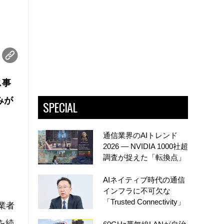
ス事
みが
SPECIAL
通信業界のAIトレンド
2026 ― NVIDIA 1000社超
調査が捉えた「転換点」
AIネイティブ時代の通信
インフラに不可欠な
「Trusted Connectivity」
業者
を続