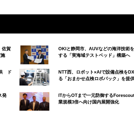
、佐賀
OKIと静岡市、AUVなどの海洋技術
実施
する「実海域テストベッド」構築へ
供 ド
NTT西、ロボット×AIで設備点検をD
る「おまかせ点検ロボパック」を提
ス発
ITからOTまで一元防御するForescou
業規模3倍へ向け国内展開強化