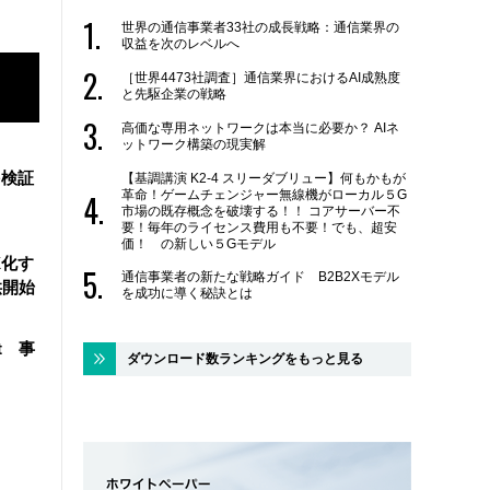
世界の通信事業者33社の成長戦略：通信業界の
収益を次のレベルへ
［世界4473社調査］通信業界におけるAI成熟度
と先駆企業の戦略
高価な専用ネットワークは本当に必要か？ AIネ
ットワーク構築の現実解
を検証
【基調講演 K2-4 スリーダブリュー】何もかもが
革命！ゲームチェンジャー無線機がローカル５G
市場の既存概念を破壊する！！ コアサーバー不
要！毎年のライセンス費用も不要！でも、超安
価！ の新しい５Gモデル
X化す
通信事業者の新たな戦略ガイド B2B2Xモデル
供開始
を成功に導く秘訣とは
t 事
ダウンロード数ランキングをもっと見る