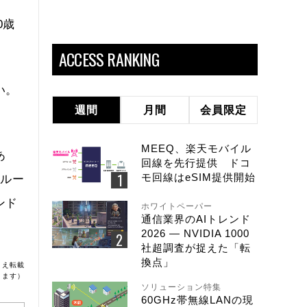
0歳
ACCESS RANKING
い。
週間
月間
会員限定
MEEQ、楽天モバイル
あ
回線を先行提供 ドコ
モ回線はeSIM提供開始
定ルー
ンド
ホワイトペーパー
通信業界のAIトレンド
2026 ― NVIDIA 1000
社超調査が捉えた「転
換点」
うえ転載
ります）
ソリューション特集
60GHz帯無線LANの現