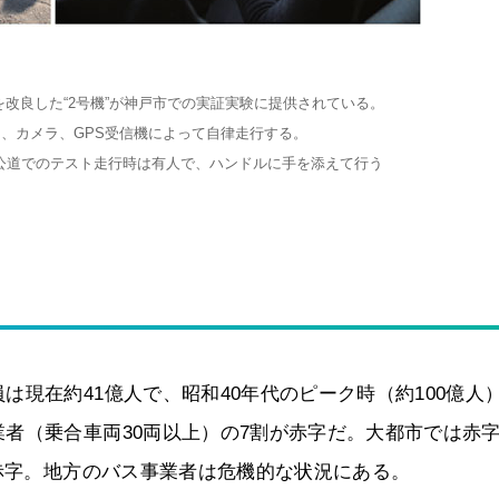
を改良した“2号機”が神戸市での実証実験に提供されている。
、カメラ、GPS受信機によって自律走行する。
公道でのテスト走行時は有人で、ハンドルに手を添えて行う
現在約41億人で、昭和40年代のピーク時（約100億人）
者（乗合車両30両以上）の7割が赤字だ。大都市では赤
が赤字。地方のバス事業者は危機的な状況にある。