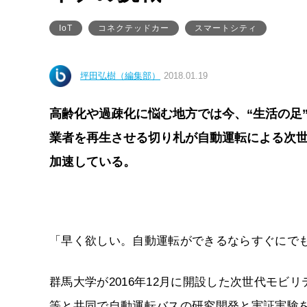
IoT
コネクテッドカー
スマートシティ
坪田弘樹（編集部）
2018.01.19
高齢化や過疎化に悩む地方では今、“生活の足
業者を再生させる切り札が自動運転による次世
加速している。
「早く欲しい。自動運転ができるならすぐにで
群馬大学が2016年12月に開設した次世代モ
等と共同で自動運転バスの研究開発と実証実験を