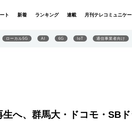
ート
新着
ランキング
連載
月刊テレコミュニケー
ローカル5G
AI
6G
IoT
通信事業者向け
再生へ、群馬大・ドコモ・SBド