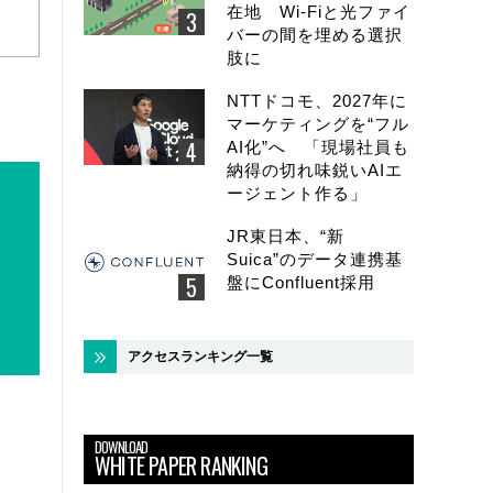
在地 Wi-Fiと光ファイ
バーの間を埋める選択
肢に
NTTドコモ、2027年に
マーケティングを“フル
AI化”へ 「現場社員も
納得の切れ味鋭いAIエ
ージェント作る」
JR東日本、“新
Suica”のデータ連携基
盤にConfluent採用
アクセスランキング一覧
DOWNLOAD
WHITE PAPER RANKING