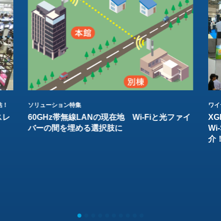
結！
ソリューション特集
ワイ
スレ
60GHz帯無線LANの現在地 Wi-Fiと光ファイ
XG
バーの間を埋める選択肢に
W
介