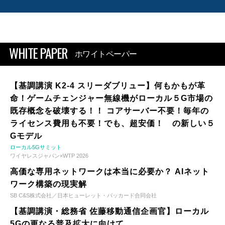
WHITE PAPER
ホワイトペーパー
【基調講演 K2-4 スリーダブリュー】何もかもが革
命！ゲームチェンジャー無線機がローカル５G市場の
既存概念を破壊する！！ コアサーバー不要！毎年の
ライセンス費用も不要！でも、超安価！ の新しい５
Gモデル
ローカル5Gサミット
ワイヤレスジャパン×WTP 2026
高価な専用ネットワークは本当に必要か？ AIネット
ワーク構築の現実解
SB C&S株式会社／日本ヒューレット・パッカード合同会社
【基調講演・総務省 佐藤移動通信企画官】ローカル
5Gの更なる普及拡大に向けて