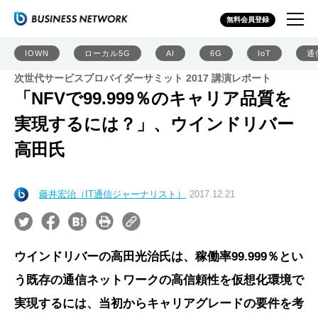
無料会員登録
IOWN
ローカル5G
AI
6G
IoT
通
次世代サービスプロバイダーサミット 2017 講演レポート
「NFVで99.999％のキャリア品質を
実現するには？」、ウインドリバー
高田氏
藤井宏治（IT通信ジャーナリスト）
2017.12.21
ウインドリバーの高田光治氏は、稼働率99.999％とい
う既存の通信ネットワークの高信頼性を仮想化環境で
実現するには、当初からキャリアグレードの要件を考