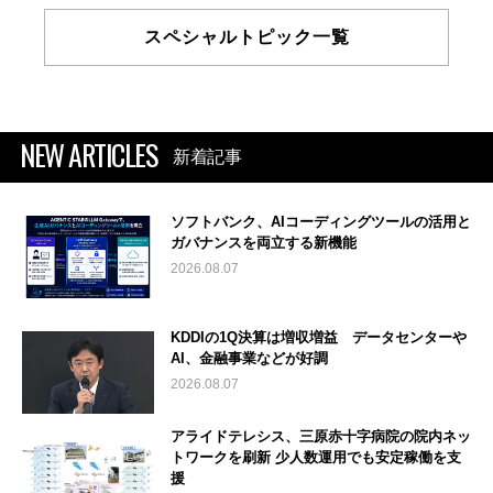
スペシャルトピック一覧
NEW ARTICLES
新着記事
ソフトバンク、AIコーディングツールの活用と
ガバナンスを両立する新機能
2026.08.07
KDDIの1Q決算は増収増益 データセンターや
AI、金融事業などが好調
2026.08.07
アライドテレシス、三原赤十字病院の院内ネッ
トワークを刷新 少人数運用でも安定稼働を支
援