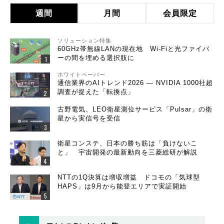
週間
月間
会員限定
ソリューション特集
60GHz帯無線LANの現在地 Wi-Fiと光ファイバ
ーの間を埋める選択肢に
ホワイトペーパー
通信業界のAIトレンド2026 ― NVIDIA 1000社超
調査が捉えた「転換点」
古野電気、LEO衛星測位サービス「Pulsar」の衛
星から実信号を受信
衛星コンステ、日本の勝ち筋は「負けないこ
と」 宇宙開発の最新動向を三菱総研が解説
NTTの1Q決算は増収増益 ドコモの「気球型
HAPS」は9月から能登エリアで実証開始