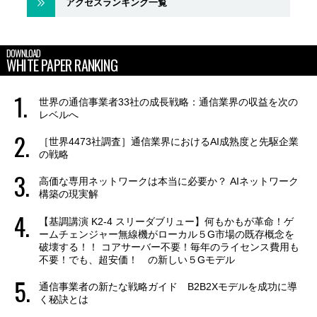
アクセスランキング一覧
DOWNLOAD
WHITE PAPER RANKING
世界の通信事業者33社の成長戦略：通信業界の収益を次の
レベルへ
［世界4473社調査］通信業界におけるAI成熟度と先駆企業
の戦略
高価な専用ネットワークは本当に必要か？ AIネットワーク
構築の現実解
【基調講演 K2-4 スリーダブリュー】何もかもが革命！ゲ
ームチェンジャー無線機がローカル５G市場の既存概念を
破壊する！！ コアサーバー不要！毎年のライセンス費用も
不要！でも、超安価！ の新しい５Gモデル
通信事業者の新たな戦略ガイド B2B2Xモデルを成功に導
く秘訣とは