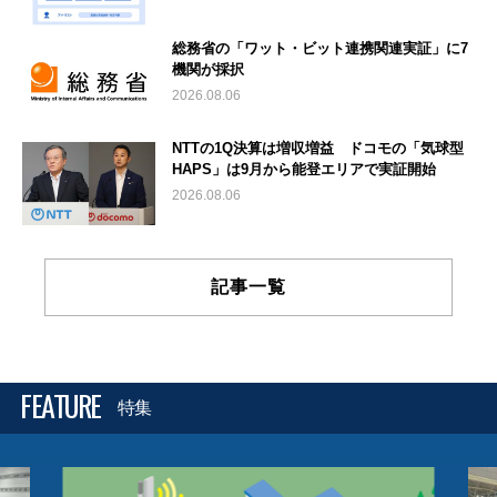
総務省の「ワット・ビット連携関連実証」に7
機関が採択
2026.08.06
NTTの1Q決算は増収増益 ドコモの「気球型
HAPS」は9月から能登エリアで実証開始
2026.08.06
記事一覧
FEATURE
特集