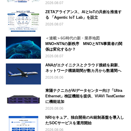
2026.08.07
ZETAアライアンス、AIとIoTの共創を推進す
る 「Agentic IoT Lab」を設立
2026.08.07
＜連載＞6G時代の新・業界地図
MNO×NTNの新秩序 MNOとNTN事業者の関
係は変化するか？
2026.08.07
ANAがエクイニクスとクラウド接続を刷新、
ネットワーク構築期間が数カ月から数週間へ
2026.08.06
東陽テクニカがAIデータセンター向け「Ultra
Ethernet」検証機能を提供、VIAVI TestCenter
に機能追加
2026.08.06
NRIセキュア、独自開発のAI統制基盤を導入し
たSOCサービスを運用開始
2026.08.06