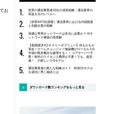
てお
世界の通信事業者33社の成長戦略：通信業界の
収益を次のレベルへ
」
［世界4473社調査］通信業界におけるAI成熟度
と先駆企業の戦略
高価な専用ネットワークは本当に必要か？ AIネ
ットワーク構築の現実解
【基調講演 K2-4 スリーダブリュー】何もかもが
革命！ゲームチェンジャー無線機がローカル５G
市場の既存概念を破壊する！！ コアサーバー不
要！毎年のライセンス費用も不要！でも、超安
価！ の新しい５Gモデル
通信事業者の新たな戦略ガイド B2B2Xモデル
を成功に導く秘訣とは
ダウンロード数ランキングをもっと見る