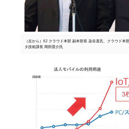
（左から）IIJ クラウド本部 副本部長 染谷直氏、クラウド本
タ技術課長 岡田晋介氏