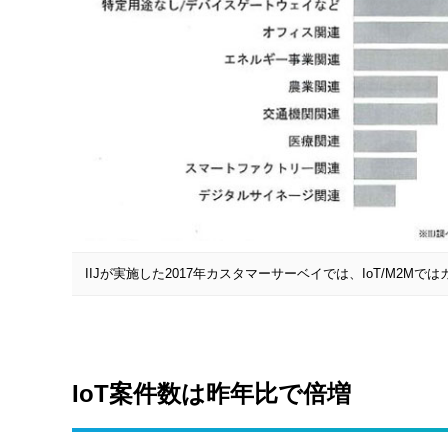
IIJが実施した2017年カスタマーサーベイでは、IoT/M2M
IoT案件数は昨年比で倍増