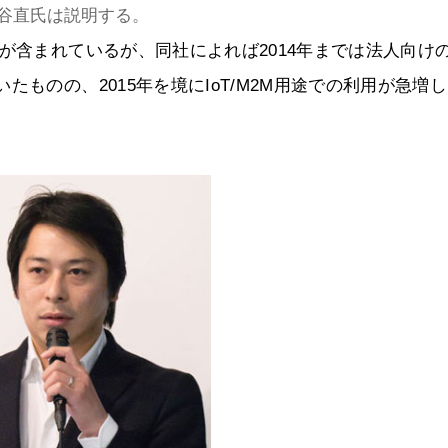
 染谷直氏は説明する。
が含まれているが、同社によれば2014年までは法人向け
ものの、2015年を境にIoT/M2M用途での利用が急増