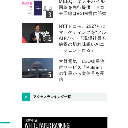
MEEQ、楽天モバイル
回線を先行提供 ドコ
モ回線はeSIM提供開始
NTTドコモ、2027年に
マーケティングを“フル
AI化”へ 「現場社員も
納得の切れ味鋭いAIエ
ージェント作る」
古野電気、LEO衛星測
位サービス「Pulsar」
の衛星から実信号を受
信
アクセスランキング一覧
DOWNLOAD
WHITE PAPER RANKING