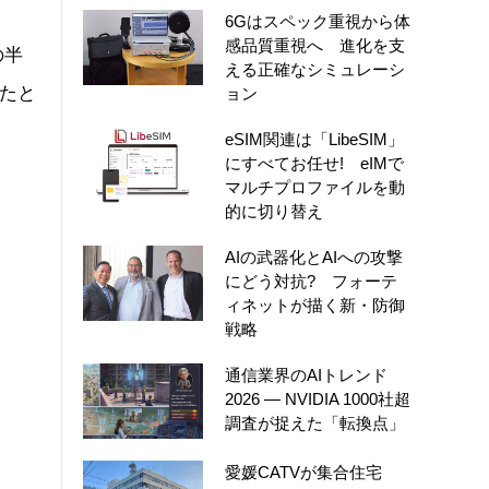
6Gはスペック重視から体
感品質重視へ 進化を支
の半
える正確なシミュレーシ
したと
ョン
eSIM関連は「LibeSIM」
にすべてお任せ! eIMで
マルチプロファイルを動
的に切り替え
AIの武器化とAIへの攻撃
にどう対抗? フォーテ
ィネットが描く新・防御
戦略
通信業界のAIトレンド
2026 ― NVIDIA 1000社超
調査が捉えた「転換点」
愛媛CATVが集合住宅