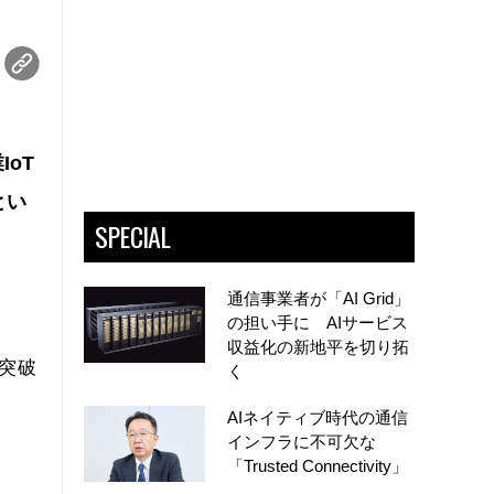
oT
とい
SPECIAL
通信事業者が「AI Grid」
の担い手に AIサービス
収益化の新地平を切り拓
を突破
く
AIネイティブ時代の通信
インフラに不可欠な
「Trusted Connectivity」