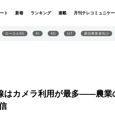
ート
新着
ランキング
連載
月刊テレコミュニケー
ローカル5G
AI
6G
IoT
通信事業者向け
2M回線はカメラ利用が最多――農業
信