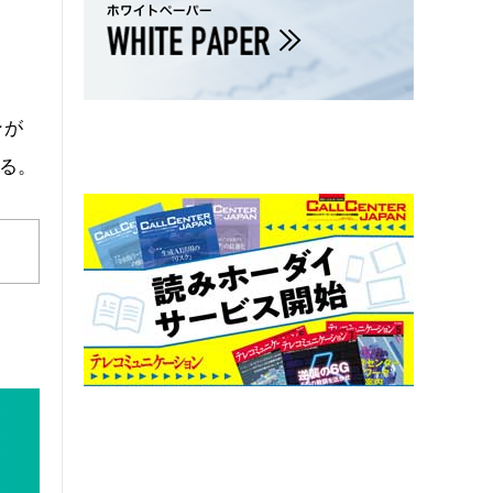
ンが
る。