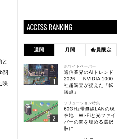
ACCESS RANKING
週間
月間
会員限定
的と
ホワイトペーパー
b閲
通信業界のAIトレンド
2026 ― NVIDIA 1000
た映
社超調査が捉えた「転
換点」
ソリューション特集
60GHz帯無線LANの現
在地 Wi-Fiと光ファイ
バーの間を埋める選択
肢に