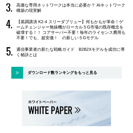
高価な専用ネットワークは本当に必要か？ AIネットワーク
構築の現実解
【基調講演 K2-4 スリーダブリュー】何もかもが革命！ゲ
ームチェンジャー無線機がローカル５G市場の既存概念を
破壊する！！ コアサーバー不要！毎年のライセンス費用も
不要！でも、超安価！ の新しい５Gモデル
通信事業者の新たな戦略ガイド B2B2Xモデルを成功に導
く秘訣とは
ダウンロード数ランキングをもっと見る