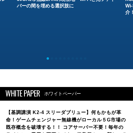
バーの間を埋める選択肢に
W
介
WHITE PAPER
ホワイトペーパー
【基調講演 K2-4 スリーダブリュー】何もかもが革
命！ゲームチェンジャー無線機がローカル５G市場の
既存概念を破壊する！！ コアサーバー不要！毎年の