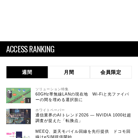
ACCESS RANKING
週間
月間
会員限定
ソリューション特集
60GHz帯無線LANの現在地 Wi-Fiと光ファイバ
ーの間を埋める選択肢に
ホワイトペーパー
通信業界のAIトレンド2026 ― NVIDIA 1000社超
調査が捉えた「転換点」
MEEQ、楽天モバイル回線を先行提供 ドコモ回
線はeSIM提供開始