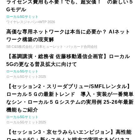
ライセンス費用も不要！でも、超安価！ の新しい５
Gモデル
ローカル5Gサミット
ワイヤレスジャパン×WTP 2026
高価な専用ネットワークは本当に必要か？ AIネット
ワーク構築の現実解
SB C&S株式会社／日本ヒューレット・パッカード合同会社
【基調講演・総務省 佐藤移動通信企画官】ローカル
5Gの更なる普及拡大に向けて
ローカル5Gサミット
ローカル5Gサミット2025
【セッション2・スリーダブリュー/SMFLレンタル】
ローカル５Ｇの最新トレンド 導入・実装が一番簡単
なシン・ローカル５Ｇシステムの実用例 25-26年最新
機能もご紹介
ローカル5Gサミット
ローカル5Gサミット2025
【セッション3・京セラみらいエンビジョン】高性能
ローカル5G：新システムと端末で実現するビジネス