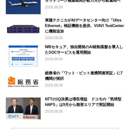
ネットワーク構築期間が数カ月から数週間へ
2026.08.06
東陽テクニカがAIデータセンター向け「Ultra
Ethernet」検証機能を提供、VIAVI TestCenter
に機能追加
2026.08.06
NRIセキュア、独自開発のAI統制基盤を導入し
たSOCサービスを運用開始
2026.08.06
総務省の「ワット・ビット連携関連実証」に7
機関が採択
2026.08.06
NTTの1Q決算は増収増益 ドコモの「気球型
HAPS」は9月から能登エリアで実証開始
2026.08.06