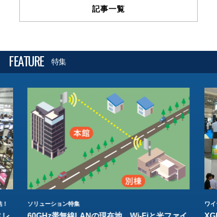
記事一覧
FEATURE
特集
結！
ソリューション特集
ワイ
スレ
60GHz帯無線LANの現在地 Wi-Fiと光ファイ
XG