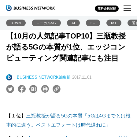
無料会員登録
IOWN
ローカル5G
AI
6G
IoT
通
【10月の人気記事TOP10】三瓶教授
が語る5Gの本質が1位、エッジコン
ピューティング関連記事にも注目
BUSINESS NETWORK編集部
2017.11.01
【１位】
三瓶教授が語る5Gの本質「5Gは4Gまでとは根
本的に違う。ベストエフォートは時代遅れに」