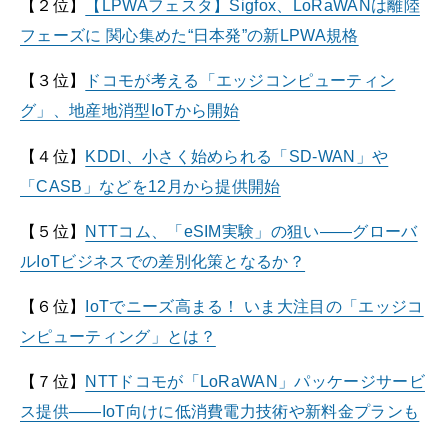
【２位】
【LPWAフェスタ】Sigfox、LoRaWANは離陸
フェーズに 関心集めた“日本発”の新LPWA規格
【３位】
ドコモが考える「エッジコンピューティン
グ」、地産地消型IoTから開始
【４位】
KDDI、小さく始められる「SD-WAN」や
「CASB」などを12月から提供開始
【５位】
NTTコム、「eSIM実験」の狙い――グローバ
ルIoTビジネスでの差別化策となるか？
【６位】
IoTでニーズ高まる！ いま大注目の「エッジコ
ンピューティング」とは？
【７位】
NTTドコモが「LoRaWAN」パッケージサービ
ス提供――IoT向けに低消費電力技術や新料金プランも