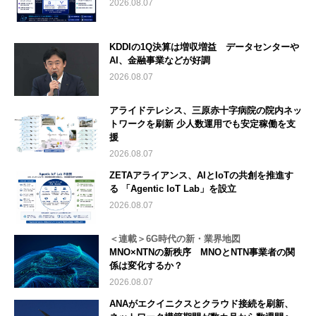
2026.08.07
KDDIの1Q決算は増収増益 データセンターや
AI、金融事業などが好調
2026.08.07
アライドテレシス、三原赤十字病院の院内ネッ
トワークを刷新 少人数運用でも安定稼働を支
援
2026.08.07
ZETAアライアンス、AIとIoTの共創を推進す
る 「Agentic IoT Lab」を設立
2026.08.07
＜連載＞6G時代の新・業界地図
MNO×NTNの新秩序 MNOとNTN事業者の関
係は変化するか？
2026.08.07
ANAがエクイニクスとクラウド接続を刷新、