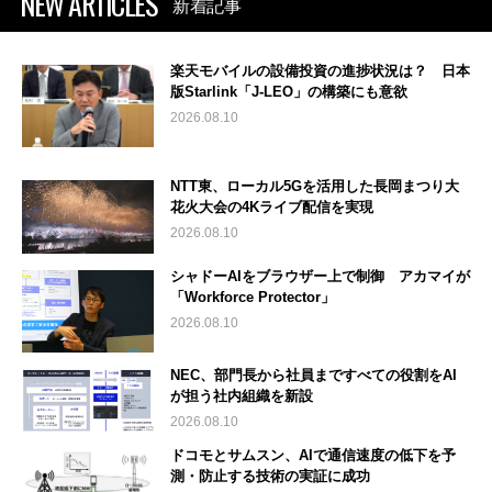
NEW ARTICLES
新着記事
楽天モバイルの設備投資の進捗状況は？ 日本
版Starlink「J-LEO」の構築にも意欲
2026.08.10
NTT東、ローカル5Gを活用した長岡まつり大
花火大会の4Kライブ配信を実現
2026.08.10
シャドーAIをブラウザー上で制御 アカマイが
「Workforce Protector」
2026.08.10
NEC、部門長から社員まですべての役割をAI
が担う社内組織を新設
2026.08.10
ドコモとサムスン、AIで通信速度の低下を予
測・防止する技術の実証に成功