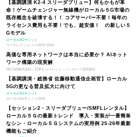
【基調講演 K2-4 スリーダブリュー】何もかもが革
命！ゲームチェンジャー無線機がローカル５G市場の
既存概念を破壊する！！ コアサーバー不要！毎年の
ライセンス費用も不要！でも、超安価！ の新しい５
Gモデル
ローカル5Gサミット
ワイヤレスジャパン×WTP 2026
高価な専用ネットワークは本当に必要か？ AIネット
ワーク構築の現実解
SB C&S株式会社／日本ヒューレット・パッカード合同会社
【基調講演・総務省 佐藤移動通信企画官】ローカル
5Gの更なる普及拡大に向けて
ローカル5Gサミット
ローカル5Gサミット2025
【セッション2・スリーダブリュー/SMFLレンタル】
ローカル５Ｇの最新トレンド 導入・実装が一番簡単
なシン・ローカル５Ｇシステムの実用例 25-26年最新
機能もご紹介