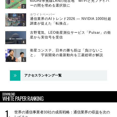
60GHz帯無線LANの現在地 Wi-Fiと光ファイバ
ーの間を埋める選択肢に
ホワイトペーパー
通信業界のAIトレンド2026 ― NVIDIA 1000社超
調査が捉えた「転換点」
古野電気、LEO衛星測位サービス「Pulsar」の衛
星から実信号を受信
衛星コンステ、日本の勝ち筋は「負けないこ
と」 宇宙開発の最新動向を三菱総研が解説
アクセスランキング一覧
DOWNLOAD
WHITE PAPER RANKING
世界の通信事業者33社の成長戦略：通信業界の収益を次の
レベルへ