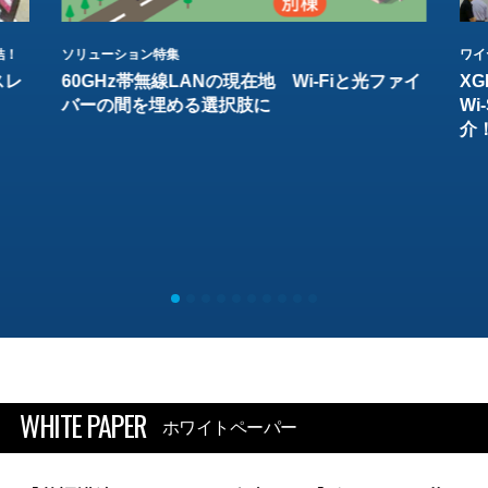
結！
ソリューション特集
ワイ
スレ
60GHz帯無線LANの現在地 Wi-Fiと光ファイ
XG
バーの間を埋める選択肢に
W
介
WHITE PAPER
ホワイトペーパー