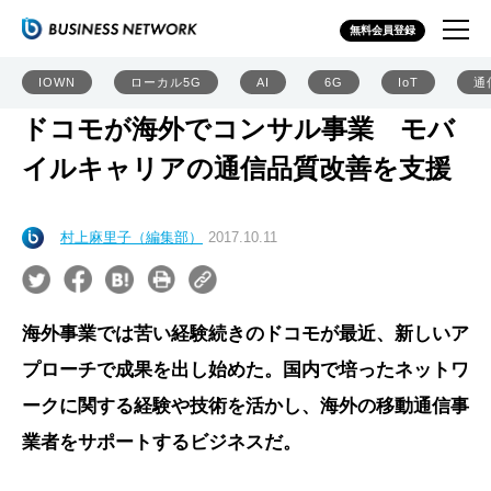
無料会員登録
IOWN
ローカル5G
AI
6G
IoT
通
ドコモが海外でコンサル事業 モバ
イルキャリアの通信品質改善を支援
村上麻里子（編集部）
2017.10.11
海外事業では苦い経験続きのドコモが最近、新しいア
プローチで成果を出し始めた。国内で培ったネットワ
ークに関する経験や技術を活かし、海外の移動通信事
業者をサポートするビジネスだ。