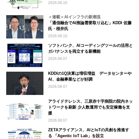
2026.08.10
＜連載＞AIインフラの新潮流
「通信融合でAI推論需要取り込む」KDDI 佐藤
氏・桜井氏
2026.08.10
ソフトバンク、AIコーディングツールの活用と
ガバナンスを両立する新機能
2026.08.07
KDDIの1Q決算は増収増益 データセンターや
AI、金融事業などが好調
2026.08.07
アライドテレシス、三原赤十字病院の院内ネッ
トワークを刷新 少人数運用でも安定稼働を支
援
2026.08.07
ZETAアライアンス、AIとIoTの共創を推進す
る 「Agentic IoT Lab」を設立