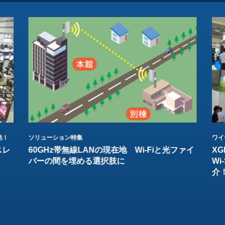
結！
ソリューション特集
ワイ
スレ
60GHz帯無線LANの現在地 Wi-Fiと光ファイ
XG
バーの間を埋める選択肢に
W
介