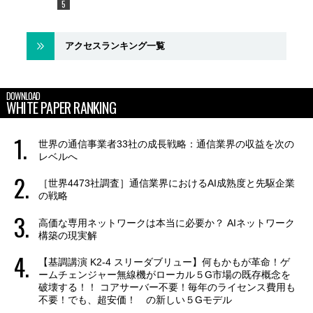
アクセスランキング一覧
DOWNLOAD
WHITE PAPER RANKING
世界の通信事業者33社の成長戦略：通信業界の収益を次の
レベルへ
［世界4473社調査］通信業界におけるAI成熟度と先駆企業
の戦略
高価な専用ネットワークは本当に必要か？ AIネットワーク
構築の現実解
【基調講演 K2-4 スリーダブリュー】何もかもが革命！ゲ
ームチェンジャー無線機がローカル５G市場の既存概念を
破壊する！！ コアサーバー不要！毎年のライセンス費用も
不要！でも、超安価！ の新しい５Gモデル