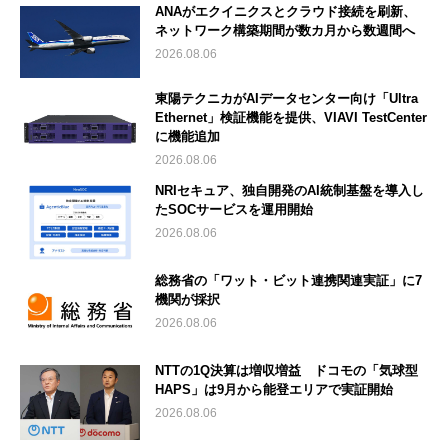
ANAがエクイニクスとクラウド接続を刷新、
ネットワーク構築期間が数カ月から数週間へ
2026.08.06
東陽テクニカがAIデータセンター向け「Ultra
Ethernet」検証機能を提供、VIAVI TestCenter
に機能追加
2026.08.06
NRIセキュア、独自開発のAI統制基盤を導入し
たSOCサービスを運用開始
2026.08.06
総務省の「ワット・ビット連携関連実証」に7
機関が採択
2026.08.06
NTTの1Q決算は増収増益 ドコモの「気球型
HAPS」は9月から能登エリアで実証開始
2026.08.06