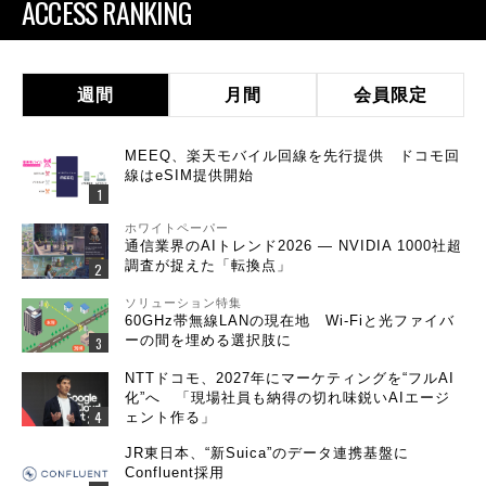
ACCESS RANKING
週間
月間
会員限定
MEEQ、楽天モバイル回線を先行提供 ドコモ回
線はeSIM提供開始
ホワイトペーパー
通信業界のAIトレンド2026 ― NVIDIA 1000社超
調査が捉えた「転換点」
ソリューション特集
60GHz帯無線LANの現在地 Wi-Fiと光ファイバ
ーの間を埋める選択肢に
NTTドコモ、2027年にマーケティングを“フルAI
化”へ 「現場社員も納得の切れ味鋭いAIエージ
ェント作る」
JR東日本、“新Suica”のデータ連携基盤に
Confluent採用