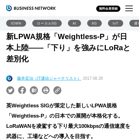
無料会員登録
IOWN
ローカル5G
AI
6G
IoT
通
新LPWA規格「Weightless-P」が日
本上陸――「下り」を強みにLoRaと
差別化
藤井宏治（IT通信ジャーナリスト）
2017.08.28
英Weightless SIGが策定した新しいLPWA規格
「Weightless-P」の日本での展開が本格化する。
LoRaWANを凌駕する下り最大100kbpsの通信速度を
武器に、工場などへの導入を目指す。