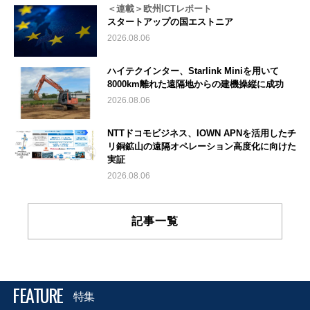
＜連載＞欧州ICTレポート
スタートアップの国エストニア
2026.08.06
ハイテクインター、Starlink Miniを用いて
8000km離れた遠隔地からの建機操縦に成功
2026.08.06
NTTドコモビジネス、IOWN APNを活用したチ
リ銅鉱山の遠隔オペレーション高度化に向けた
実証
2026.08.06
記事一覧
FEATURE
特集