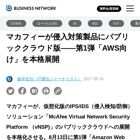
無料会員登録
IOWN
ローカル5G
AI
6G
IoT
通
マカフィーが侵入対策製品にパブリ
ッククラウド版――第1弾「AWS向
け」を本格展開
藤井宏治（IT通信ジャーナリスト）
2017.08.24
マカフィーが、仮想化版のIPS/IDS（侵入検知/防御）
ソリューション「McAfee Virtual Network Security
Platform （vNSP)」のパブリッククラウドへの展開
を本格化させる。8月13日に第1弾「Amazon Web