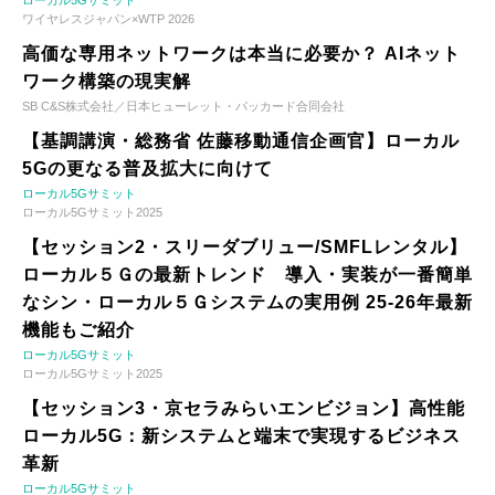
ワイヤレスジャパン×WTP 2026
高価な専用ネットワークは本当に必要か？ AIネット
ワーク構築の現実解
SB C&S株式会社／日本ヒューレット・パッカード合同会社
【基調講演・総務省 佐藤移動通信企画官】ローカル
5Gの更なる普及拡大に向けて
ローカル5Gサミット
ローカル5Gサミット2025
【セッション2・スリーダブリュー/SMFLレンタル】
ローカル５Ｇの最新トレンド 導入・実装が一番簡単
なシン・ローカル５Ｇシステムの実用例 25-26年最新
機能もご紹介
ローカル5Gサミット
ローカル5Gサミット2025
【セッション3・京セラみらいエンビジョン】高性能
ローカル5G：新システムと端末で実現するビジネス
革新
ローカル5Gサミット