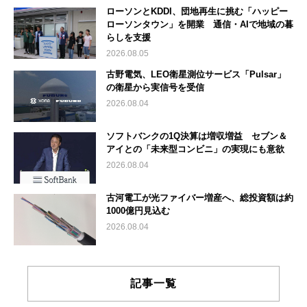
ローソンとKDDI、団地再生に挑む「ハッピー
ローソンタウン」を開業 通信・AIで地域の暮
らしを支援
2026.08.05
古野電気、LEO衛星測位サービス「Pulsar」
の衛星から実信号を受信
2026.08.04
ソフトバンクの1Q決算は増収増益 セブン＆
アイとの「未来型コンビニ」の実現にも意欲
2026.08.04
古河電工が光ファイバー増産へ、総投資額は約
1000億円見込む
2026.08.04
記事一覧