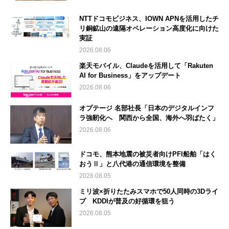
NTTドコモビジネス、IOWN APNを活用したチ
リ銅鉱山の遠隔オペレーション高度化に向けた
実証
2026.08.06
楽天モバイル、Claudeを活用して「Rakuten
AI for Business」をアップデート
2026.08.06
オプテージ 名部社長「日本のデジタルインフ
ラ強靭化へ 関西から全国、海外へ羽ばたく」
2026.08.06
ドコモ、熊本地震の被災者向けPFI船舶「はく
おうⅡ」と八代港の通信環境を整備
2026.08.05
ミリ波×折りたたみスマホで50人同時の3Dライ
ブ KDDIが普及の好循環を狙う
2026.08.05