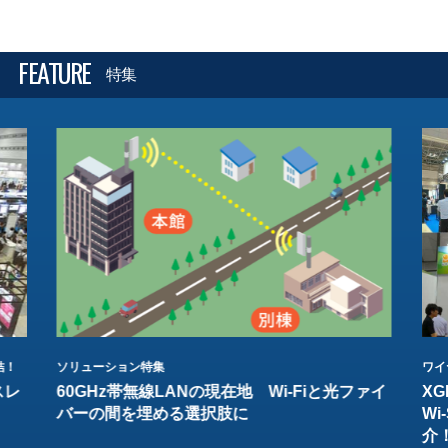
FEATURE
特集
結！
ソリューション特集
ワイ
スレ
60GHz帯無線LANの現在地 Wi-Fiと光ファイ
XG
バーの間を埋める選択肢に
W
介