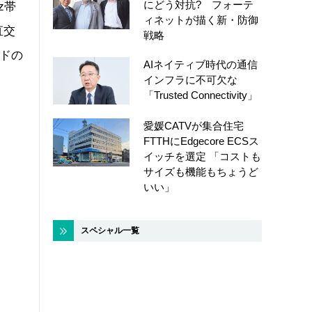
にどう対抗? フォーテ
z帯
ィネットが描く新・防御
直交
戦略
ードの
AIネイティブ時代の通信
インフラに不可欠な
「Trusted Connectivity」
愛媛CATVが集合住宅
FTTHにEdgecore ECSス
イッチを選定 「コストも
サイズも機能もちょうど
いい」
スペシャル一覧