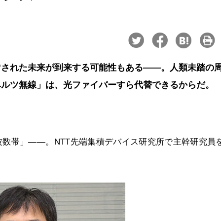
”された未来が到来する可能性もある――。人類未踏の
ヘルツ無線」は、光ファイバーすら代替できるからだ。
数帯」――。NTT先端集積デバイス研究所で主幹研究員
。