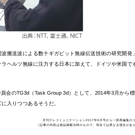
周波搬送波による数十ギガビット無線伝送技術の研究開発
テラヘルツ無線に注力する日本に加えて、ドイツや米国で
員会のTG3d（Task Group 3d）として、2014年3月から
ズに入りつつあるそうだ。
月刊テレコミュニケーション2017年6月号から一部再編集の
（記事の内容は雑誌掲載当時のもので、現在では異なる場合があ