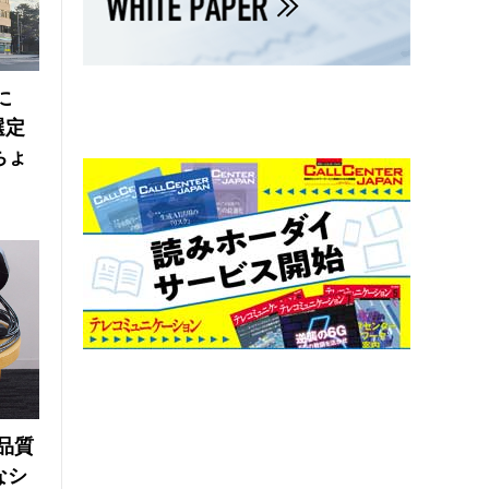
に
選定
ちょ
品質
なシ