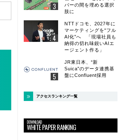
バーの間を埋める選択
肢に
NTTドコモ、2027年に
マーケティングを“フル
AI化”へ 「現場社員も
納得の切れ味鋭いAIエ
ージェント作る」
JR東日本、“新
Suica”のデータ連携基
盤にConfluent採用
アクセスランキング一覧
DOWNLOAD
WHITE PAPER RANKING