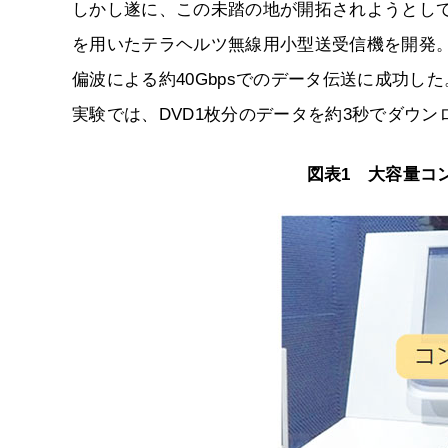
しかし遂に、この未踏の地が開拓されようとしてい
を用いたテラヘルツ無線用小型送受信機を開発。1
偏波による約40Gbpsでのデータ伝送に成功
実験では、DVD1枚分のデータを約3秒でダウ
図表1 大容量コ