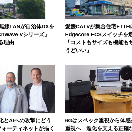
帯無線LANが自治体DXを
愛媛CATVが集合住宅FTTH
nWave Vシリーズ」
Edgecore ECSスイッチを
る理由
「コストもサイズも機能も
うどいい」
器化とAIへの攻撃にどう
6Gはスペック重視から体感
フォーティネットが描く
重視へ 進化を支える正確