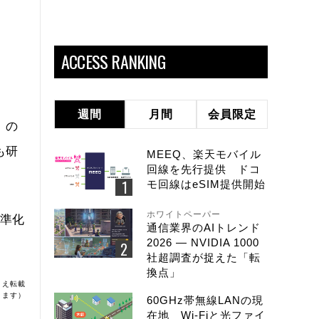
ACCESS RANKING
週間
月間
会員限定
」の
も研
MEEQ、楽天モバイル
回線を先行提供 ドコ
モ回線はeSIM提供開始
ホワイトペーパー
標準化
通信業界のAIトレンド
2026 ― NVIDIA 1000
社超調査が捉えた「転
換点」
うえ転載
ります）
60GHz帯無線LANの現
在地 Wi-Fiと光ファイ