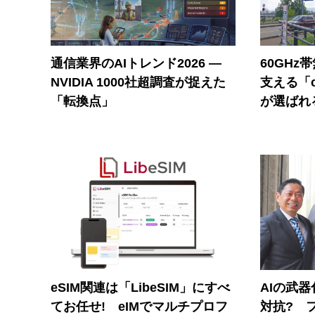
通信業界のAIトレンド2026 ―
60GHz
NVIDIA 1000社超調査が捉えた
支える「c
「転換点」
が選ばれ
eSIM関連は「LibeSIM」にすべ
AIの武
てお任せ! eIMでマルチプロフ
対抗? 