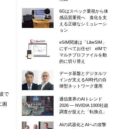
6Gはスペック重視から体
感品質重視へ 進化を支
える正確なシミュレーシ
ョン
eSIM関連は「LibeSIM」
にすべてお任せ! eIMで
マルチプロファイルを動
的に切り替え
データ基盤とデジタルツ
インが支えるAI時代の自
律型ネットワーク運用
波で
通信業界のAIトレンド
に困
2026 ― NVIDIA 1000社超
調査が捉えた「転換点」
AIの武器化とAIへの攻撃