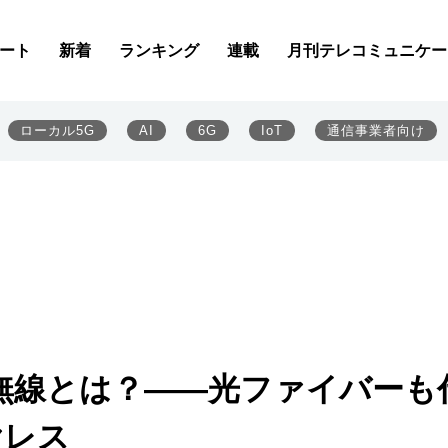
ート
新着
ランキング
連載
月刊テレコミュニケー
ローカル5G
AI
6G
IoT
通信事業者向け
無線とは？――光ファイバーも
ヤレス