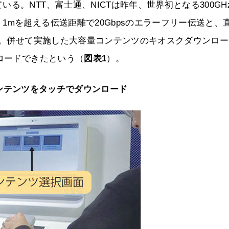
る。NTT、富士通、NICTは昨年、世界初となる300GH
mを超える伝送距離で20Gbpsのエラーフリー伝送と、
した。併せて実施した大容量コンテンツのキオスクダウンロ
ンロードできたという（
図表1
）。
ンテンツをタッチでダウンロード