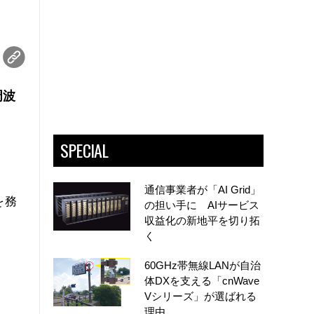
周波
SPECIAL
通信事業者が「AI Grid」
を務
の担い手に AIサービス
収益化の新地平を切り拓
く
60GHz帯無線LANが自治
体DXを支える「cnWave
Vシリーズ」が選ばれる
理由