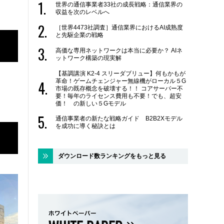
世界の通信事業者33社の成長戦略：通信業界の
収益を次のレベルへ
［世界4473社調査］通信業界におけるAI成熟度
と先駆企業の戦略
高価な専用ネットワークは本当に必要か？ AIネ
ットワーク構築の現実解
【基調講演 K2-4 スリーダブリュー】何もかもが
革命！ゲームチェンジャー無線機がローカル５G
市場の既存概念を破壊する！！ コアサーバー不
要！毎年のライセンス費用も不要！でも、超安
価！ の新しい５Gモデル
通信事業者の新たな戦略ガイド B2B2Xモデル
を成功に導く秘訣とは
ダウンロード数ランキングをもっと見る