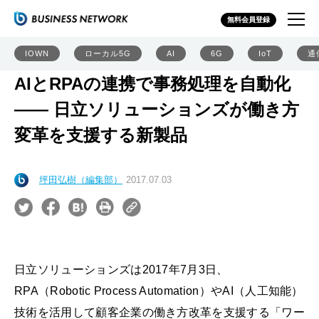
無料会員登録
IOWN
ローカル5G
AI
6G
IoT
通
AIとRPAの連携で事務処理を自動化
―― 日立ソリューションズが働き方
変革を支援する新製品
坪田弘樹（編集部）
2017.07.03
日立ソリューションズは2017年7月3日、
RPA（Robotic Process Automation）やAI（人工知能）
技術を活用して顧客企業の働き方改革を支援する「ワー