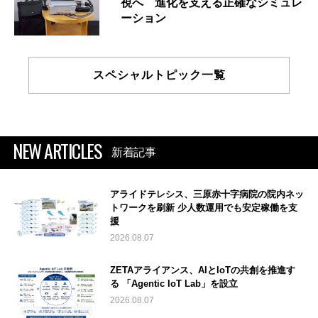
視へ 進化を支える正確なシミュレ
ーション
スペシャルトピック一覧
NEW ARTICLES
新着記事
アライドテレシス、三原赤十字病院の院内ネッ
トワークを刷新 少人数運用でも安定稼働を支
援
2026.08.07
ZETAアライアンス、AIとIoTの共創を推進す
る 「Agentic IoT Lab」を設立
2026.08.07