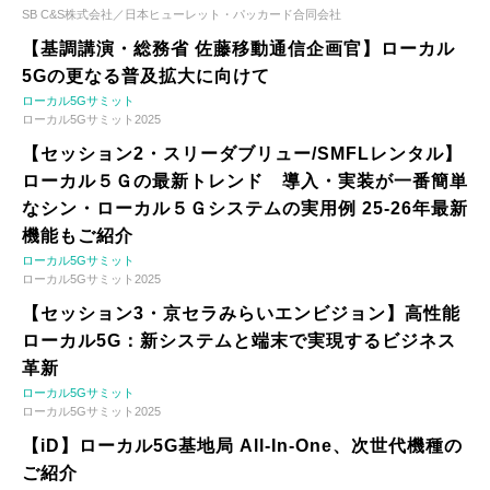
SB C&S株式会社／日本ヒューレット・パッカード合同会社
【基調講演・総務省 佐藤移動通信企画官】ローカル
5Gの更なる普及拡大に向けて
ローカル5Gサミット
ローカル5Gサミット2025
【セッション2・スリーダブリュー/SMFLレンタル】
ローカル５Ｇの最新トレンド 導入・実装が一番簡単
なシン・ローカル５Ｇシステムの実用例 25-26年最新
機能もご紹介
ローカル5Gサミット
ローカル5Gサミット2025
【セッション3・京セラみらいエンビジョン】高性能
ローカル5G：新システムと端末で実現するビジネス
革新
ローカル5Gサミット
ローカル5Gサミット2025
【iD】ローカル5G基地局 All-In-One、次世代機種の
ご紹介