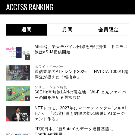
ACCESS RANKING
週間
月間
会員限定
MEEQ、楽天モバイル回線を先行提供 ドコモ回
線はeSIM提供開始
ホワイトペーパー
通信業界のAIトレンド2026 ― NVIDIA 1000社超
調査が捉えた「転換点」
ソリューション特集
60GHz帯無線LANの現在地 Wi-Fiと光ファイバ
ーの間を埋める選択肢に
NTTドコモ、2027年にマーケティングを“フルAI
化”へ 「現場社員も納得の切れ味鋭いAIエージ
ェント作る」
JR東日本、“新Suica”のデータ連携基盤に
Confluent採用