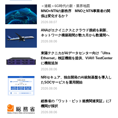
＜連載＞6G時代の新・業界地図
MNO×NTNの新秩序 MNOとNTN事業者の関
係は変化するか？
2026.08.07
ANAがエクイニクスとクラウド接続を刷新、
ネットワーク構築期間が数カ月から数週間へ
2026.08.06
東陽テクニカがAIデータセンター向け「Ultra
Ethernet」検証機能を提供、VIAVI TestCenter
に機能追加
2026.08.06
NRIセキュア、独自開発のAI統制基盤を導入し
たSOCサービスを運用開始
2026.08.06
総務省の「ワット・ビット連携関連実証」に7
機関が採択
2026.08.06