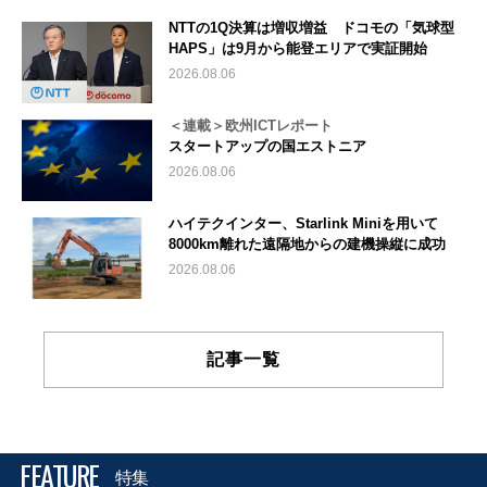
NTTの1Q決算は増収増益 ドコモの「気球型
HAPS」は9月から能登エリアで実証開始
2026.08.06
＜連載＞欧州ICTレポート
スタートアップの国エストニア
2026.08.06
ハイテクインター、Starlink Miniを用いて
8000km離れた遠隔地からの建機操縦に成功
2026.08.06
記事一覧
FEATURE
特集