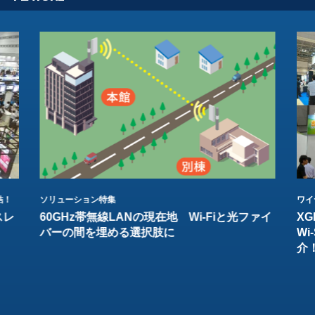
結！
ソリューション特集
ワイ
スレ
60GHz帯無線LANの現在地 Wi-Fiと光ファイ
XG
バーの間を埋める選択肢に
W
介