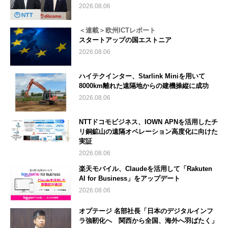
2026.08.06
＜連載＞欧州ICTレポート
スタートアップの国エストニア
2026.08.06
ハイテクインター、Starlink Miniを用いて
8000km離れた遠隔地からの建機操縦に成功
2026.08.06
NTTドコモビジネス、IOWN APNを活用したチ
リ銅鉱山の遠隔オペレーション高度化に向けた
実証
2026.08.06
楽天モバイル、Claudeを活用して「Rakuten
AI for Business」をアップデート
2026.08.06
オプテージ 名部社長「日本のデジタルインフ
ラ強靭化へ 関西から全国、海外へ羽ばたく」