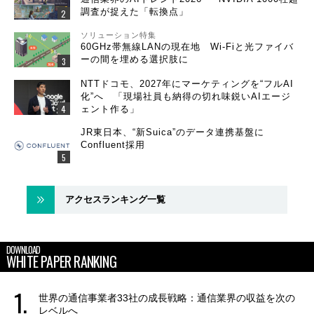
調査が捉えた「転換点」
ソリューション特集
60GHz帯無線LANの現在地 Wi-Fiと光ファイバ
ーの間を埋める選択肢に
NTTドコモ、2027年にマーケティングを“フルAI
化”へ 「現場社員も納得の切れ味鋭いAIエージ
ェント作る」
JR東日本、“新Suica”のデータ連携基盤に
Confluent採用
アクセスランキング一覧
DOWNLOAD
WHITE PAPER RANKING
世界の通信事業者33社の成長戦略：通信業界の収益を次の
レベルへ