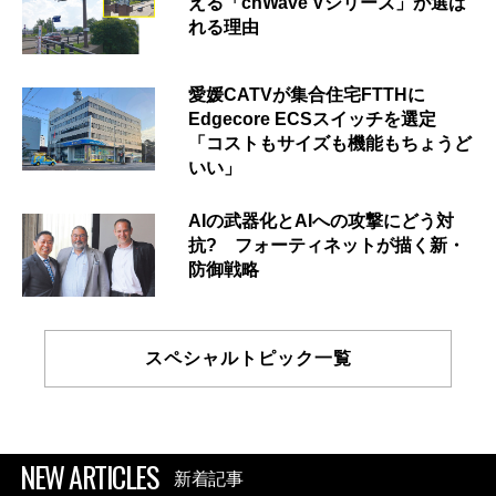
える「cnWave Vシリーズ」が選ば
れる理由
愛媛CATVが集合住宅FTTHに
Edgecore ECSスイッチを選定
「コストもサイズも機能もちょうど
いい」
AIの武器化とAIへの攻撃にどう対
抗? フォーティネットが描く新・
防御戦略
スペシャルトピック一覧
NEW ARTICLES
新着記事