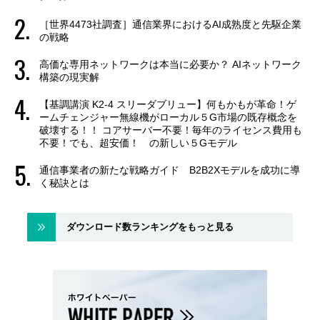
［世界4473社調査］通信業界におけるAI成熟度と先駆企業
の戦略
高価な専用ネットワークは本当に必要か？ AIネットワーク
構築の現実解
【基調講演 K2-4 スリーダブリュー】何もかもが革命！ゲ
ームチェンジャー無線機がローカル５G市場の既存概念を
破壊する！！ コアサーバー不要！毎年のライセンス費用も
不要！でも、超安価！ の新しい５Gモデル
通信事業者の新たな戦略ガイド B2B2Xモデルを成功に導
く秘訣とは
ダウンロード数ランキングをもっと見る