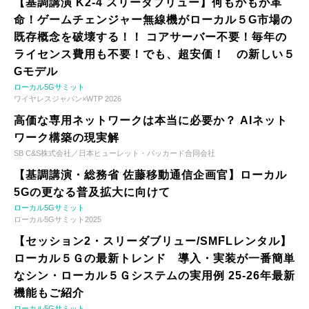
【基調講演 K2-4 スリーダブリュー】何もかもが革
命！ゲームチェンジャー無線機がローカル５G市場の
既存概念を破壊する！！ コアサーバー不要！毎年の
ライセンス費用も不要！でも、超安価！ の新しい５
Gモデル
ローカル5Gサミット
ワイヤレスジャパン×WTP 2026
高価な専用ネットワークは本当に必要か？ AIネット
ワーク構築の現実解
SB C&S株式会社／日本ヒューレット・パッカード合同会社
【基調講演・総務省 佐藤移動通信企画官】ローカル
5Gの更なる普及拡大に向けて
ローカル5Gサミット
ローカル5Gサミット2025
【セッション2・スリーダブリュー/SMFLレンタル】
ローカル５Ｇの最新トレンド 導入・実装が一番簡単
なシン・ローカル５Ｇシステムの実用例 25-26年最新
機能もご紹介
ローカル5Gサミット