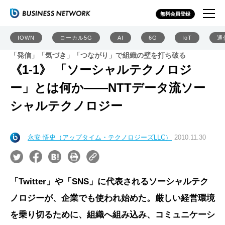
無料会員登録
IOWN
ローカル5G
AI
6G
IoT
通
「発信」「気づき」「つながり」で組織の壁を打ち破る
《1-1》 「ソーシャルテクノロジ
ー」とは何か――NTTデータ流ソー
シャルテクノロジー
永安 悟史（アップタイム・テクノロジーズLLC）
2010.11.30
「Twitter」や「SNS」に代表されるソーシャルテク
ノロジーが、企業でも使われ始めた。厳しい経営環境
を乗り切るために、組織へ組み込み、コミュニケーシ