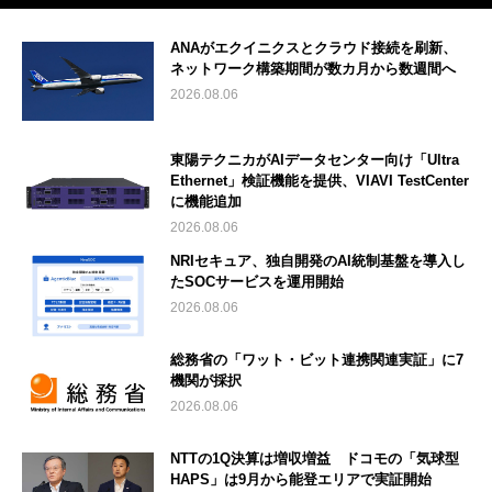
ANAがエクイニクスとクラウド接続を刷新、
ネットワーク構築期間が数カ月から数週間へ
2026.08.06
東陽テクニカがAIデータセンター向け「Ultra
Ethernet」検証機能を提供、VIAVI TestCenter
に機能追加
2026.08.06
NRIセキュア、独自開発のAI統制基盤を導入し
たSOCサービスを運用開始
2026.08.06
総務省の「ワット・ビット連携関連実証」に7
機関が採択
2026.08.06
NTTの1Q決算は増収増益 ドコモの「気球型
HAPS」は9月から能登エリアで実証開始