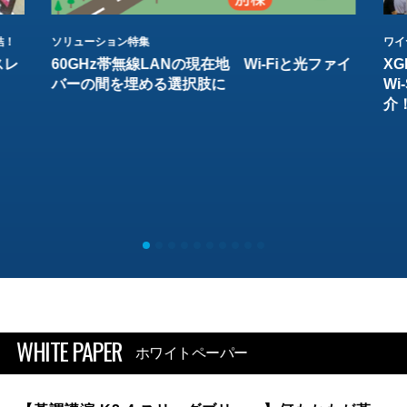
結！
ソリューション特集
ワイ
スレ
60GHz帯無線LANの現在地 Wi-Fiと光ファイ
XG
バーの間を埋める選択肢に
W
介
WHITE PAPER
ホワイトペーパー