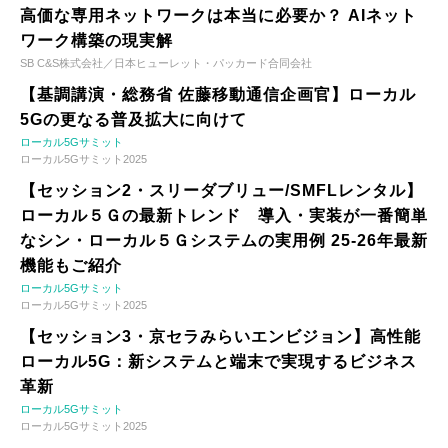
高価な専用ネットワークは本当に必要か？ AIネット
ワーク構築の現実解
SB C&S株式会社／日本ヒューレット・パッカード合同会社
【基調講演・総務省 佐藤移動通信企画官】ローカル
5Gの更なる普及拡大に向けて
ローカル5Gサミット
ローカル5Gサミット2025
【セッション2・スリーダブリュー/SMFLレンタル】
ローカル５Ｇの最新トレンド 導入・実装が一番簡単
なシン・ローカル５Ｇシステムの実用例 25-26年最新
機能もご紹介
ローカル5Gサミット
ローカル5Gサミット2025
【セッション3・京セラみらいエンビジョン】高性能
ローカル5G：新システムと端末で実現するビジネス
革新
ローカル5Gサミット
ローカル5Gサミット2025