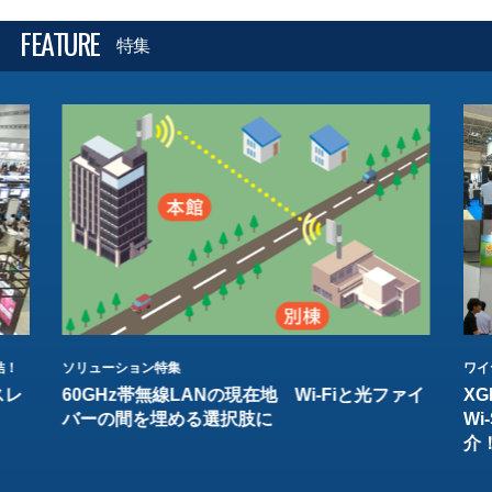
FEATURE
特集
結！
ソリューション特集
ワイ
スレ
60GHz帯無線LANの現在地 Wi-Fiと光ファイ
XG
バーの間を埋める選択肢に
W
介