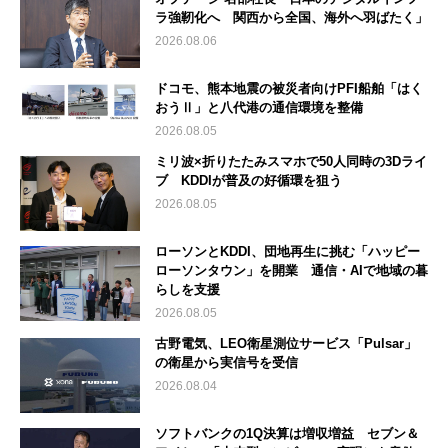
ラ強靭化へ 関西から全国、海外へ羽ばたく」
2026.08.06
ドコモ、熊本地震の被災者向けPFI船舶「はく
おうⅡ」と八代港の通信環境を整備
2026.08.05
ミリ波×折りたたみスマホで50人同時の3Dライ
ブ KDDIが普及の好循環を狙う
2026.08.05
ローソンとKDDI、団地再生に挑む「ハッピー
ローソンタウン」を開業 通信・AIで地域の暮
らしを支援
2026.08.05
古野電気、LEO衛星測位サービス「Pulsar」
の衛星から実信号を受信
2026.08.04
ソフトバンクの1Q決算は増収増益 セブン＆