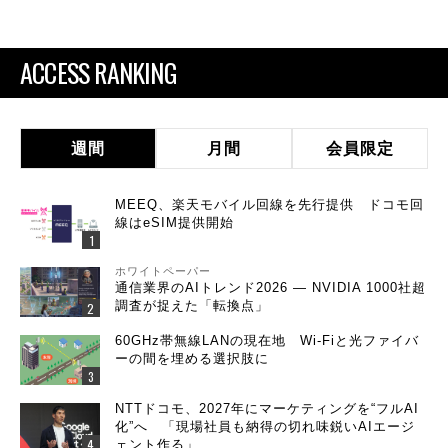
ACCESS RANKING
週間
月間
会員限定
MEEQ、楽天モバイル回線を先行提供 ドコモ回
線はeSIM提供開始
ホワイトペーパー
通信業界のAIトレンド2026 ― NVIDIA 1000社超
調査が捉えた「転換点」
60GHz帯無線LANの現在地 Wi-Fiと光ファイバ
ーの間を埋める選択肢に
NTTドコモ、2027年にマーケティングを“フルAI
化”へ 「現場社員も納得の切れ味鋭いAIエージ
ェント作る」