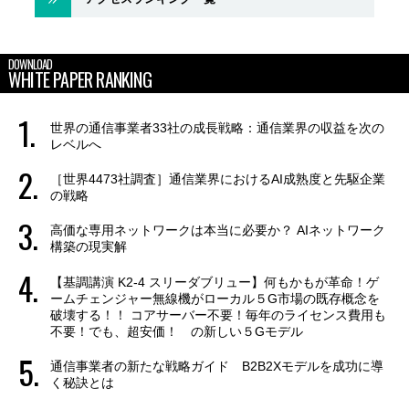
DOWNLOAD
WHITE PAPER RANKING
世界の通信事業者33社の成長戦略：通信業界の収益を次の
レベルへ
［世界4473社調査］通信業界におけるAI成熟度と先駆企業
の戦略
高価な専用ネットワークは本当に必要か？ AIネットワーク
構築の現実解
【基調講演 K2-4 スリーダブリュー】何もかもが革命！ゲ
ームチェンジャー無線機がローカル５G市場の既存概念を
破壊する！！ コアサーバー不要！毎年のライセンス費用も
不要！でも、超安価！ の新しい５Gモデル
通信事業者の新たな戦略ガイド B2B2Xモデルを成功に導
く秘訣とは