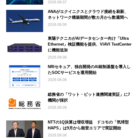
2026.08.07
ANAがエクイニクスとクラウド接続を刷新、
ネットワーク構築期間が数カ月から数週間へ
2026.08.06
東陽テクニカがAIデータセンター向け「Ultra
Ethernet」検証機能を提供、VIAVI TestCenter
に機能追加
2026.08.06
NRIセキュア、独自開発のAI統制基盤を導入し
たSOCサービスを運用開始
2026.08.06
総務省の「ワット・ビット連携関連実証」に7
機関が採択
2026.08.06
NTTの1Q決算は増収増益 ドコモの「気球型
HAPS」は9月から能登エリアで実証開始
2026.08.06