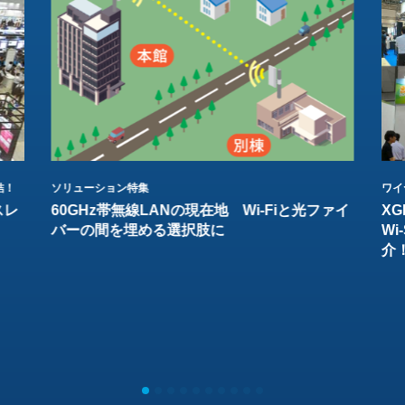
結！
ソリューション特集
ワイ
スレ
60GHz帯無線LANの現在地 Wi-Fiと光ファイ
XG
バーの間を埋める選択肢に
W
介