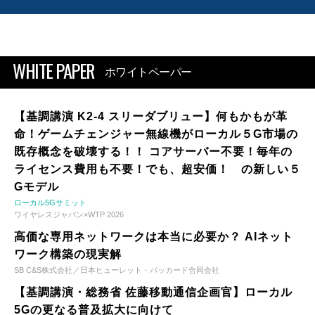
WHITE PAPER
ホワイトペーパー
【基調講演 K2-4 スリーダブリュー】何もかもが革
命！ゲームチェンジャー無線機がローカル５G市場の
既存概念を破壊する！！ コアサーバー不要！毎年の
ライセンス費用も不要！でも、超安価！ の新しい５
Gモデル
ローカル5Gサミット
ワイヤレスジャパン×WTP 2026
高価な専用ネットワークは本当に必要か？ AIネット
ワーク構築の現実解
SB C&S株式会社／日本ヒューレット・パッカード合同会社
【基調講演・総務省 佐藤移動通信企画官】ローカル
5Gの更なる普及拡大に向けて