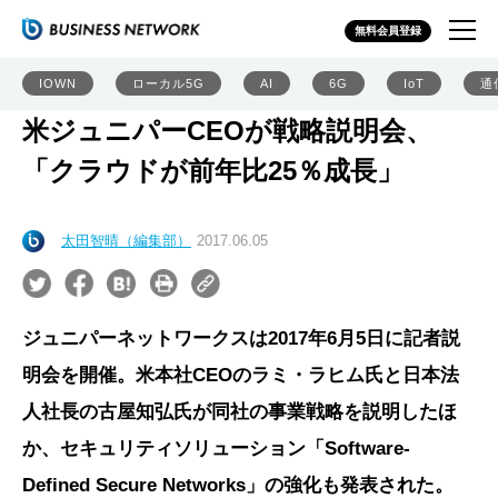
無料会員登録
IOWN
ローカル5G
AI
6G
IoT
通
米ジュニパーCEOが戦略説明会、
「クラウドが前年比25％成長」
太田智晴（編集部）
2017.06.05
ジュニパーネットワークスは2017年6月5日に記者説
明会を開催。米本社CEOのラミ・ラヒム氏と日本法
人社長の古屋知弘氏が同社の事業戦略を説明したほ
か、セキュリティソリューション「Software-
Defined Secure Networks」の強化も発表された。