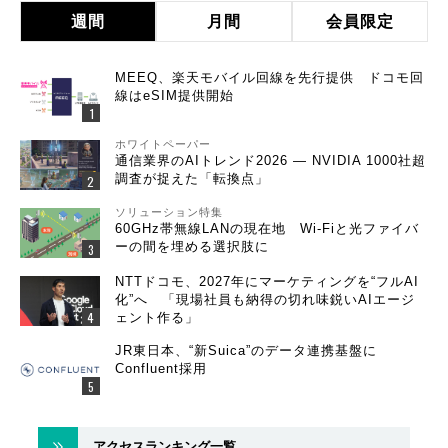
週間
月間
会員限定
MEEQ、楽天モバイル回線を先行提供 ドコモ回
線はeSIM提供開始
ホワイトペーパー
通信業界のAIトレンド2026 ― NVIDIA 1000社超
調査が捉えた「転換点」
ソリューション特集
60GHz帯無線LANの現在地 Wi-Fiと光ファイバ
ーの間を埋める選択肢に
NTTドコモ、2027年にマーケティングを“フルAI
化”へ 「現場社員も納得の切れ味鋭いAIエージ
ェント作る」
JR東日本、“新Suica”のデータ連携基盤に
Confluent採用
アクセスランキング一覧