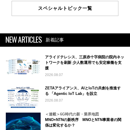
スペシャルトピック一覧
NEW ARTICLES
新着記事
アライドテレシス、三原赤十字病院の院内ネッ
トワークを刷新 少人数運用でも安定稼働を支
援
2026.08.07
ZETAアライアンス、AIとIoTの共創を推進す
る 「Agentic IoT Lab」を設立
2026.08.07
＜連載＞6G時代の新・業界地図
MNO×NTNの新秩序 MNOとNTN事業者の関
係は変化するか？