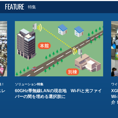
FEATURE
特集
結！
ソリューション特集
ワイ
スレ
60GHz帯無線LANの現在地 Wi-Fiと光ファイ
XG
バーの間を埋める選択肢に
W
介