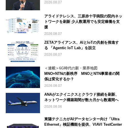
2026.08.07
アライドテレシス、三原赤十字病院の院内ネッ
トワークを刷新 少人数運用でも安定稼働を支
援
2026.08.07
ZETAアライアンス、AIとIoTの共創を推進す
る 「Agentic IoT Lab」を設立
2026.08.07
＜連載＞6G時代の新・業界地図
MNO×NTNの新秩序 MNOとNTN事業者の関
係は変化するか？
2026.08.07
ANAがエクイニクスとクラウド接続を刷新、
ネットワーク構築期間が数カ月から数週間へ
2026.08.06
東陽テクニカがAIデータセンター向け「Ultra
Ethernet」検証機能を提供、VIAVI TestCenter