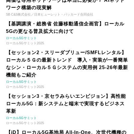
高価な専用ネットワークは本当に必要か？ AIネット
ワーク構築の現実解
SB C&S株式会社／日本ヒューレット・パッカード合同会社
【基調講演・総務省 佐藤移動通信企画官】ローカル
5Gの更なる普及拡大に向けて
ローカル5Gサミット
ローカル5Gサミット2025
【セッション2・スリーダブリュー/SMFLレンタル】
ローカル５Ｇの最新トレンド 導入・実装が一番簡単
なシン・ローカル５Ｇシステムの実用例 25-26年最新
機能もご紹介
ローカル5Gサミット
ローカル5Gサミット2025
【セッション3・京セラみらいエンビジョン】高性能
ローカル5G：新システムと端末で実現するビジネス
革新
ローカル5Gサミット
ローカル5Gサミット2025
【iD】ローカル5G基地局 All-In-One、次世代機種の