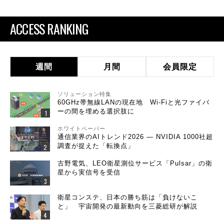
ACCESS RANKING
週間
月間
会員限定
ソリューション特集
60GHz帯無線LANの現在地 Wi-Fiと光ファイバ
ーの間を埋める選択肢に
ホワイトペーパー
通信業界のAIトレンド2026 ― NVIDIA 1000社超
調査が捉えた「転換点」
古野電気、LEO衛星測位サービス「Pulsar」の衛
星から実信号を受信
衛星コンステ、日本の勝ち筋は「負けないこ
と」 宇宙開発の最新動向を三菱総研が解説