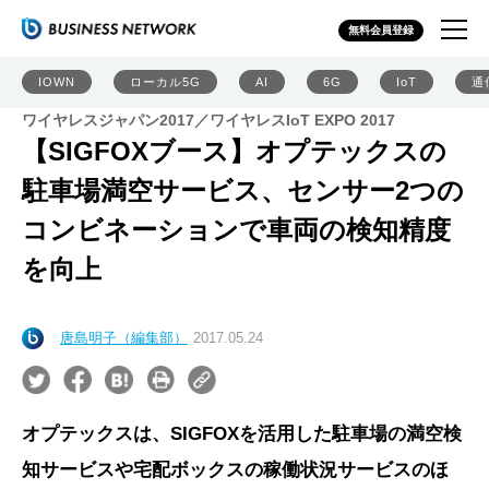
無料会員登録
IOWN
ローカル5G
AI
6G
IoT
通
ワイヤレスジャパン2017／ワイヤレスIoT EXPO 2017
【SIGFOXブース】オプテックスの
駐車場満空サービス、センサー2つの
コンビネーションで車両の検知精度
を向上
唐島明子（編集部）
2017.05.24
オプテックスは、SIGFOXを活用した駐車場の満空検
知サービスや宅配ボックスの稼働状況サービスのほ