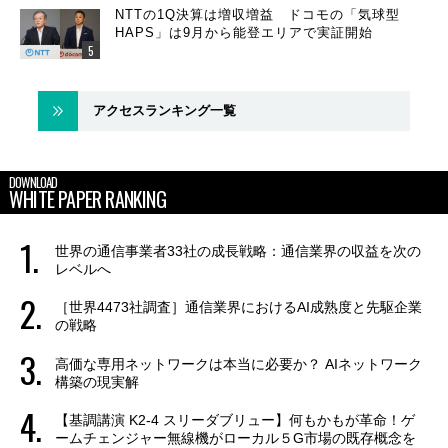
NTTの1Q決算は増収増益 ドコモの「気球型
HAPS」は9月から能登エリアで実証開始
アクセスランキング一覧
DOWNLOAD
WHITE PAPER RANKING
世界の通信事業者33社の成長戦略：通信業界の収益を次の
レベルへ
［世界4473社調査］通信業界におけるAI成熟度と先駆企業
の戦略
高価な専用ネットワークは本当に必要か？ AIネットワーク
構築の現実解
【基調講演 K2-4 スリーダブリュー】何もかもが革命！ゲ
ームチェンジャー無線機がローカル５G市場の既存概念を