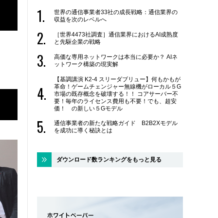
世界の通信事業者33社の成長戦略：通信業界の
収益を次のレベルへ
［世界4473社調査］通信業界におけるAI成熟度
と先駆企業の戦略
高価な専用ネットワークは本当に必要か？ AIネ
ットワーク構築の現実解
【基調講演 K2-4 スリーダブリュー】何もかもが
革命！ゲームチェンジャー無線機がローカル５G
市場の既存概念を破壊する！！ コアサーバー不
要！毎年のライセンス費用も不要！でも、超安
価！ の新しい５Gモデル
通信事業者の新たな戦略ガイド B2B2Xモデル
を成功に導く秘訣とは
ダウンロード数ランキングをもっと見る