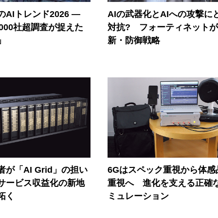
AIトレンド2026 ―
AIの武器化とAIへの攻撃に
A 1000社超調査が捉えた
対抗? フォーティネット
」
新・防御戦略
が「AI Grid」の担い
6Gはスペック重視から体感
Iサービス収益化の新地
重視へ 進化を支える正確
拓く
ミュレーション