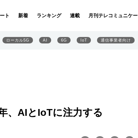
ート
新着
ランキング
連載
月刊テレコミュニケー
ローカル5G
AI
6G
IoT
通信事業者向け
年、AIとIoTに注力する