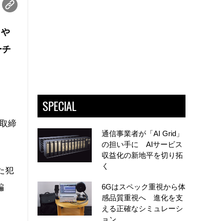
）や
ーチ
SPECIAL
表取締
通信事業者が「AI Grid」
の担い手に AIサービス
収益化の新地平を切り拓
く
た犯
6Gはスペック重視から体
騙
感品質重視へ 進化を支
える正確なシミュレーシ
ョン