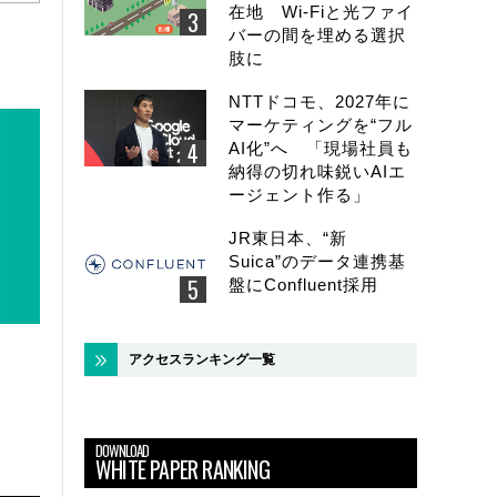
在地 Wi-Fiと光ファイ
バーの間を埋める選択
肢に
NTTドコモ、2027年に
マーケティングを“フル
AI化”へ 「現場社員も
納得の切れ味鋭いAIエ
ージェント作る」
JR東日本、“新
Suica”のデータ連携基
盤にConfluent採用
アクセスランキング一覧
DOWNLOAD
WHITE PAPER RANKING