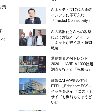
対策
AIネイティブ時代の通信
インフラに不可欠な
「Trusted Connectivity」
ば、
AIの武器化とAIへの攻撃
にどう対抗? フォーテ
いで
ィネットが描く新・防御
戦略
通信業界のAIトレンド
2026 ― NVIDIA 1000社超
調査が捉えた「転換点」
愛媛CATVが集合住宅
FTTHにEdgecore ECSス
イッチを選定 「コストも
サイズも機能もちょうど
いい」