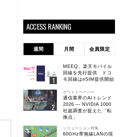
ACCESS RANKING
週間
月間
会員限定
MEEQ、楽天モバイル
回線を先行提供 ドコ
モ回線はeSIM提供開始
ホワイトペーパー
通信業界のAIトレンド
2026 ― NVIDIA 1000
社超調査が捉えた「転
換点」
ソリューション特集
60GHz帯無線LANの現