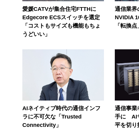
愛媛CATVが集合住宅FTTHに
通信業界の
Edgecore ECSスイッチを選定
NVIDI
「コストもサイズも機能もちょ
「転換点
うどいい」
AIネイティブ時代の通信インフ
通信事業者
ラに不可欠な「Trusted
手に A
Connectivity」
平を切り