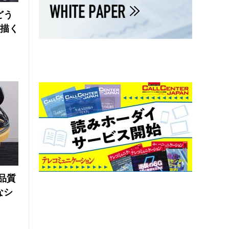
どう
が描く
品質
なシ