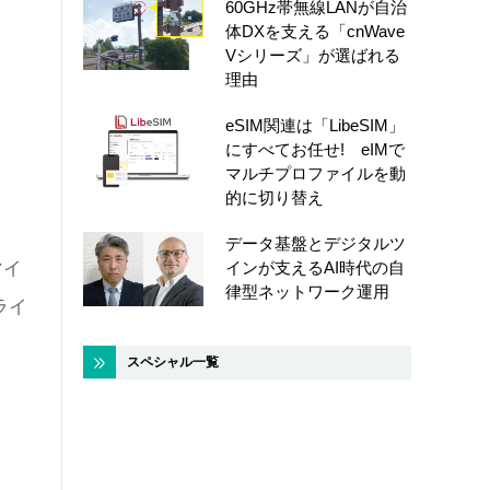
60GHz帯無線LANが自治
体DXを支える「cnWave
Vシリーズ」が選ばれる
理由
eSIM関連は「LibeSIM」
にすべてお任せ! eIMで
マルチプロファイルを動
的に切り替え
データ基盤とデジタルツ
インが支えるAI時代の自
マイ
律型ネットワーク運用
ライ
スペシャル一覧