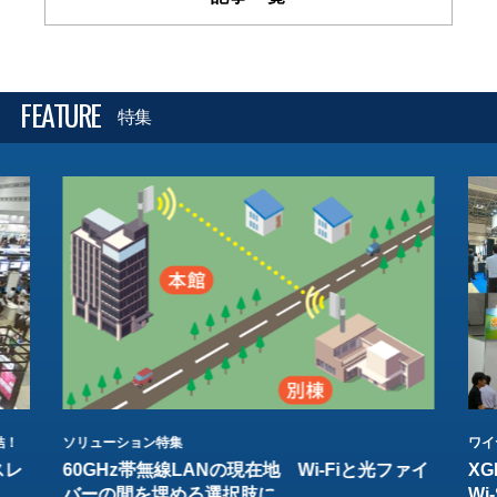
FEATURE
特集
結！
ソリューション特集
ワイ
スレ
60GHz帯無線LANの現在地 Wi-Fiと光ファイ
XG
バーの間を埋める選択肢に
W