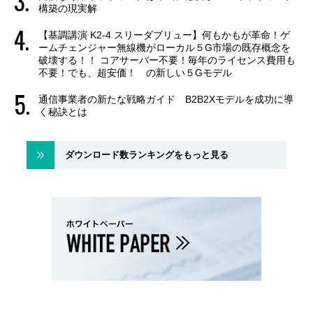
構築の現実解
【基調講演 K2-4 スリーダブリュー】何もかもが革命！ゲ
ームチェンジャー無線機がローカル５G市場の既存概念を
破壊する！！ コアサーバー不要！毎年のライセンス費用も
不要！でも、超安価！ の新しい５Gモデル
通信事業者の新たな戦略ガイド B2B2Xモデルを成功に導
く秘訣とは
ダウンロード数ランキングをもっと見る