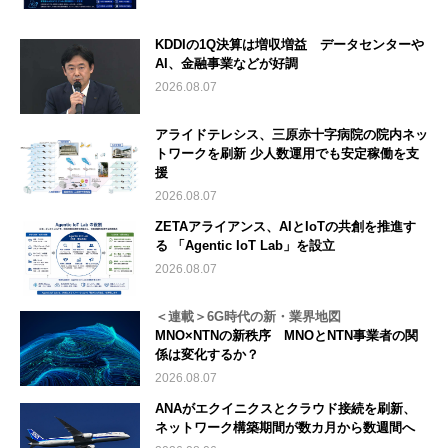
KDDIの1Q決算は増収増益 データセンターや
AI、金融事業などが好調
2026.08.07
アライドテレシス、三原赤十字病院の院内ネッ
トワークを刷新 少人数運用でも安定稼働を支
援
2026.08.07
ZETAアライアンス、AIとIoTの共創を推進す
る 「Agentic IoT Lab」を設立
2026.08.07
＜連載＞6G時代の新・業界地図
MNO×NTNの新秩序 MNOとNTN事業者の関
係は変化するか？
2026.08.07
ANAがエクイニクスとクラウド接続を刷新、
ネットワーク構築期間が数カ月から数週間へ