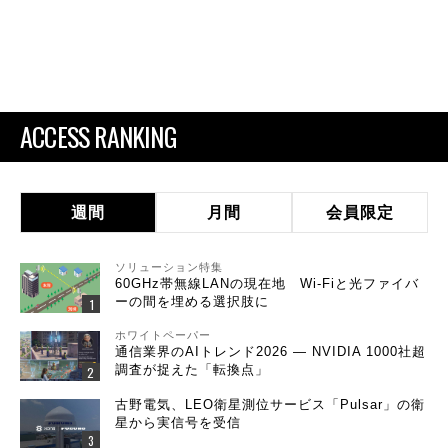
ACCESS RANKING
週間
月間
会員限定
ソリューション特集
60GHz帯無線LANの現在地 Wi-Fiと光ファイバ
ーの間を埋める選択肢に
ホワイトペーパー
通信業界のAIトレンド2026 ― NVIDIA 1000社超
調査が捉えた「転換点」
古野電気、LEO衛星測位サービス「Pulsar」の衛
星から実信号を受信