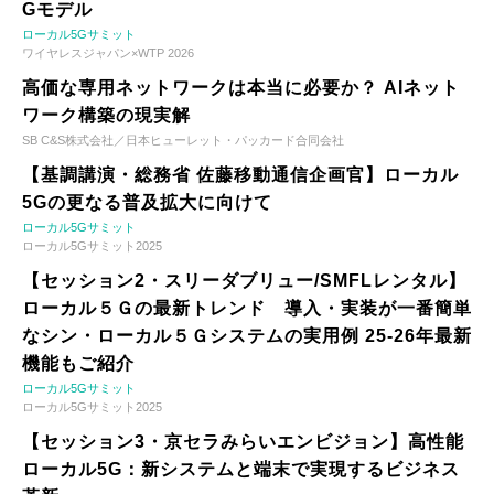
Gモデル
ローカル5Gサミット
ワイヤレスジャパン×WTP 2026
高価な専用ネットワークは本当に必要か？ AIネット
ワーク構築の現実解
SB C&S株式会社／日本ヒューレット・パッカード合同会社
【基調講演・総務省 佐藤移動通信企画官】ローカル
5Gの更なる普及拡大に向けて
ローカル5Gサミット
ローカル5Gサミット2025
【セッション2・スリーダブリュー/SMFLレンタル】
ローカル５Ｇの最新トレンド 導入・実装が一番簡単
なシン・ローカル５Ｇシステムの実用例 25-26年最新
機能もご紹介
ローカル5Gサミット
ローカル5Gサミット2025
【セッション3・京セラみらいエンビジョン】高性能
ローカル5G：新システムと端末で実現するビジネス