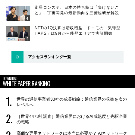
衛星コンステ、日本の勝ち筋は「負けないこ
と」 宇宙開発の最新動向を三菱総研が解説
NTTの1Q決算は増収増益 ドコモの「気球型
HAPS」は9月から能登エリアで実証開始
アクセスランキング一覧
DOWNLOAD
WHITE PAPER RANKING
世界の通信事業者33社の成長戦略：通信業界の収益を次の
レベルへ
［世界4473社調査］通信業界におけるAI成熟度と先駆企業
の戦略
高価な専用ネットワークは本当に必要か？ AIネットワーク