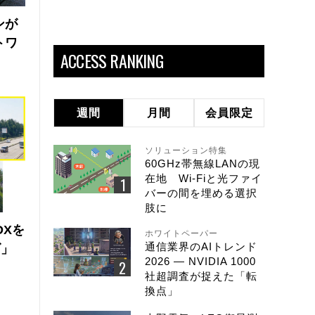
ンが
トワ
ACCESS RANKING
週間
月間
会員限定
ソリューション特集
60GHz帯無線LANの現
在地 Wi-Fiと光ファイ
バーの間を埋める選択
肢に
DXを
ホワイトペーパー
通信業界のAIトレンド
ズ」
2026 ― NVIDIA 1000
社超調査が捉えた「転
換点」