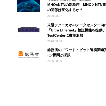
MNO×NTNの新秩序 MNOとNTN
の関係は変化するか？
2026.08.07
東陽テクニカがAIデータセンター向
「Ultra Ethernet」検証機能を提供、V
TestCenterに機能追加
2026.08.06
総務省の「ワット・ビット連携関連
に7機関が採択
2026.08.06