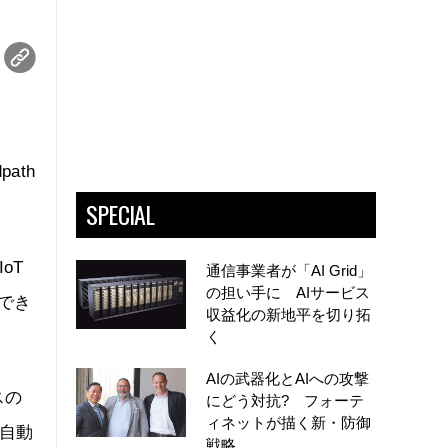
ath
SPECIAL
oT
通信事業者が「AI Grid」
の担い手に AIサービス
でき
収益化の新地平を切り拓
く
AIの武器化とAIへの攻撃
スの
にどう対抗? フォーテ
ィネットが描く新・防御
自動
戦略