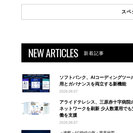
スペ
NEW ARTICLES
新着記事
ソフトバンク、AIコーディングツー
用とガバナンスを両立する新機能
2026.08.07
アライドテレシス、三原赤十字病院
ネットワークを刷新 少人数運用でも
働を支援
2026.08.07
＜連載＞6G時代の新・業界地図