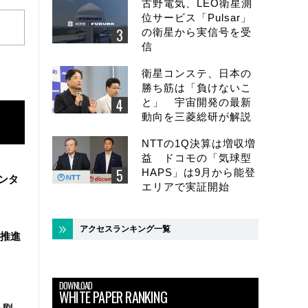
古野電気、LEO衛星測
位サービス「Pulsar」
の衛星から実信号を受
信
衛星コンステ、日本の
勝ち筋は「負けないこ
と」 宇宙開発の最新
動向を三菱総研が解説
NTTの1Q決算は増収増
益 ドコモの「気球型
HAPS」は9月から能登
ンタ
エリアで実証開始
アクセスランキング一覧
を推進
DOWNLOAD
WHITE PAPER RANKING