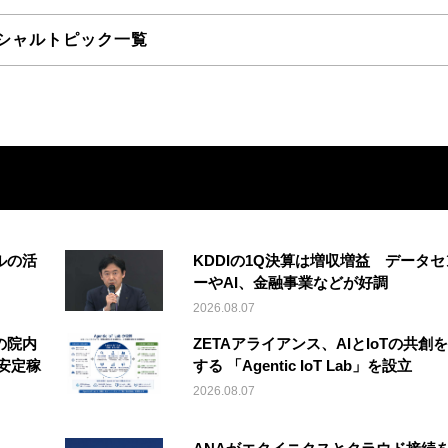
シャルトピック一覧
ルの活
KDDIの1Q決算は増収増益 データセ
ーやAI、金融事業などが好調
2026.08.07
の院内
ZETAアライアンス、AIとIoTの共創
安定稼
する 「Agentic IoT Lab」を設立
2026.08.07