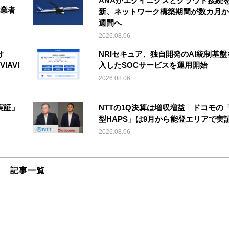
ANAがエクイニクスとクラウド接続
事業者
新、ネットワーク構築期間が数カ月か
週間へ
2026.08.06
け
NRIセキュア、独自開発のAI統制基盤
IAVI
入したSOCサービスを運用開始
2026.08.06
実証」
NTTの1Q決算は増収増益 ドコモの
型HAPS」は9月から能登エリアで実
2026.08.06
記事一覧