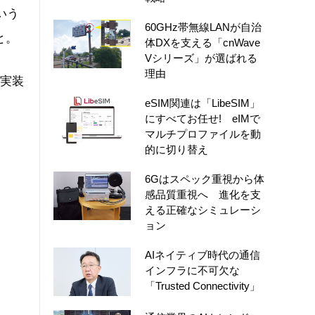
という
60GHz帯無線LANが自治
と。
体DXを支える「cnWave
Vシリーズ」が選ばれる
理由
入実装
eSIM関連は「LibeSIM」
にすべてお任せ! eIMで
マルチプロファイルを動
的に切り替え
6Gはスペック重視から体
感品質重視へ 進化を支
える正確なシミュレーシ
ョン
AIネイティブ時代の通信
インフラに不可欠な
「Trusted Connectivity」