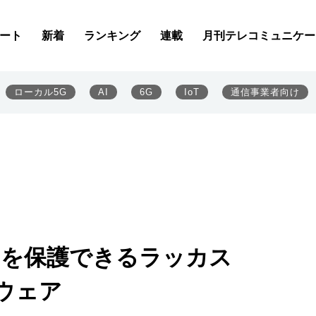
ート
新着
ランキング
連載
月刊テレコミュニケー
ローカル5G
AI
6G
IoT
通信事業者向け
スを保護できるラッカス
フトウェア