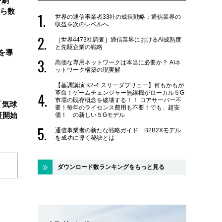
を刷
ら数
世界の通信事業者33社の成長戦略：通信業界の
収益を次のレベルへ
［世界4473社調査］通信業界におけるAI成熟度
と先駆企業の戦略
を導
高価な専用ネットワークは本当に必要か？ AIネ
ットワーク構築の現実解
【基調講演 K2-4 スリーダブリュー】何もかもが
革命！ゲームチェンジャー無線機がローカル５G
市場の既存概念を破壊する！！ コアサーバー不
「気球
要！毎年のライセンス費用も不要！でも、超安
証開始
価！ の新しい５Gモデル
通信事業者の新たな戦略ガイド B2B2Xモデル
を成功に導く秘訣とは
ダウンロード数ランキングをもっと見る