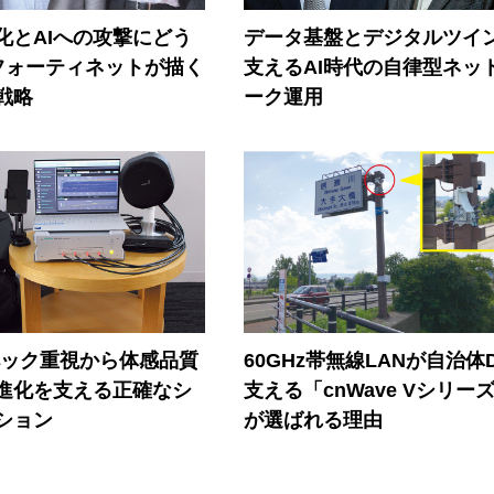
器化とAIへの攻撃にどう
データ基盤とデジタルツイ
フォーティネットが描く
支えるAI時代の自律型ネッ
戦略
ーク運用
ペック重視から体感品質
60GHz帯無線LANが自治体
進化を支える正確なシ
支える「cnWave Vシリー
ション
が選ばれる理由