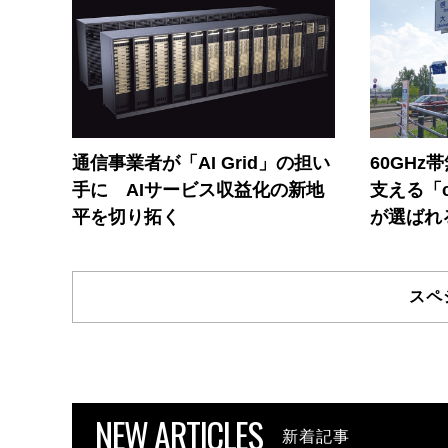
通信事業者が「AI Grid」の担い
60GHz
手に AIサービス収益化の新地
支える「c
平を切り拓く
が選ばれ
スペ
NEW ARTICLES
新着記事