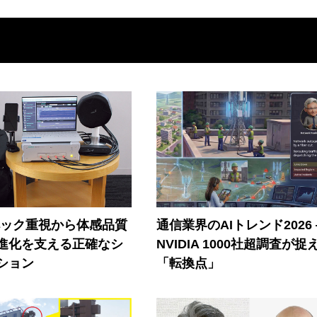
ペック重視から体感品質
通信業界のAIトレンド2026
進化を支える正確なシ
NVIDIA 1000社超調査が捉
ション
「転換点」