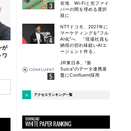
在地 Wi-Fiと光ファイ
バーの間を埋める選択
肢に
NTTドコモ、2027年に
マーケティングを“フル
AI化”へ 「現場社員も
納得の切れ味鋭いAIエ
ンが
ージェント作る」
トワ
JR東日本、“新
Suica”のデータ連携基
盤にConfluent採用
アクセスランキング一覧
DOWNLOAD
WHITE PAPER RANKING