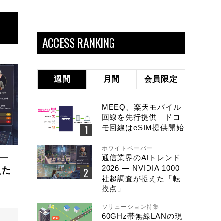
ACCESS RANKING
週間
月間
会員限定
MEEQ、楽天モバイル
回線を先行提供 ドコ
モ回線はeSIM提供開始
ホワイトペーパー
 ―
通信業界のAIトレンド
2026 ― NVIDIA 1000
えた
社超調査が捉えた「転
換点」
ソリューション特集
60GHz帯無線LANの現