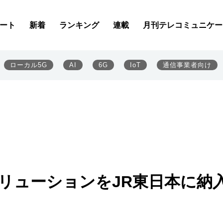
ート
新着
ランキング
連載
月刊テレコミュニケー
ローカル5G
AI
6G
IoT
通信事業者向け
リューションをJR東日本に納