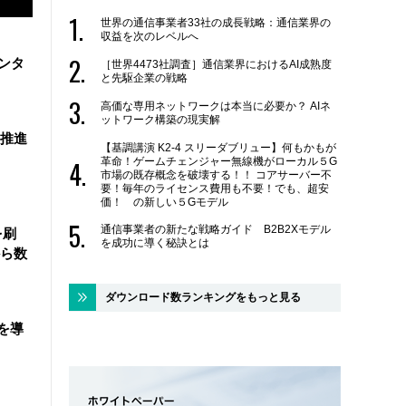
世界の通信事業者33社の成長戦略：通信業界の
収益を次のレベルへ
ンタ
［世界4473社調査］通信業界におけるAI成熟度
と先駆企業の戦略
高価な専用ネットワークは本当に必要か？ AIネ
ットワーク構築の現実解
を推進
【基調講演 K2-4 スリーダブリュー】何もかもが
革命！ゲームチェンジャー無線機がローカル５G
市場の既存概念を破壊する！！ コアサーバー不
要！毎年のライセンス費用も不要！でも、超安
価！ の新しい５Gモデル
通信事業者の新たな戦略ガイド B2B2Xモデル
を刷
を成功に導く秘訣とは
ら数
ダウンロード数ランキングをもっと見る
を導