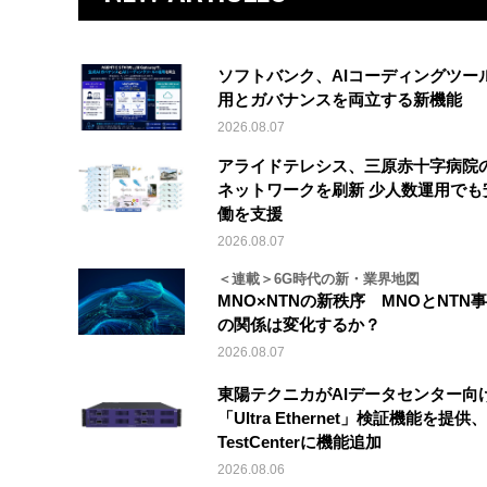
ソフトバンク、AIコーディングツー
用とガバナンスを両立する新機能
2026.08.07
アライドテレシス、三原赤十字病院
ネットワークを刷新 少人数運用でも
働を支援
2026.08.07
＜連載＞6G時代の新・業界地図
MNO×NTNの新秩序 MNOとNTN
の関係は変化するか？
2026.08.07
東陽テクニカがAIデータセンター向
「Ultra Ethernet」検証機能を提供、V
TestCenterに機能追加
2026.08.06