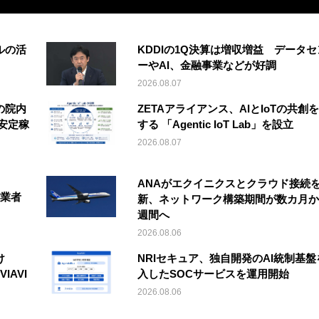
ルの活
KDDIの1Q決算は増収増益 データセ
ーやAI、金融事業などが好調
2026.08.07
の院内
ZETAアライアンス、AIとIoTの共創
安定稼
する 「Agentic IoT Lab」を設立
2026.08.07
ANAがエクイニクスとクラウド接続
事業者
新、ネットワーク構築期間が数カ月か
週間へ
2026.08.06
け
NRIセキュア、独自開発のAI統制基盤
IAVI
入したSOCサービスを運用開始
2026.08.06