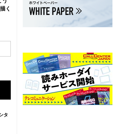
どう
が描く
ンタ