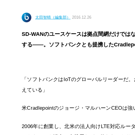
太田智晴（編集部）
2016.12.26
SD-WANのユースケースは拠点間網だけではな
する――。ソフトバンクとも提携したCradlep
「ソフトバンクはIoTのグローバルリーダーだ
えている」
米Cradlepointのジョージ・マルハーンCEO
2006年に創業し、北米の法人向けLTE対応ル