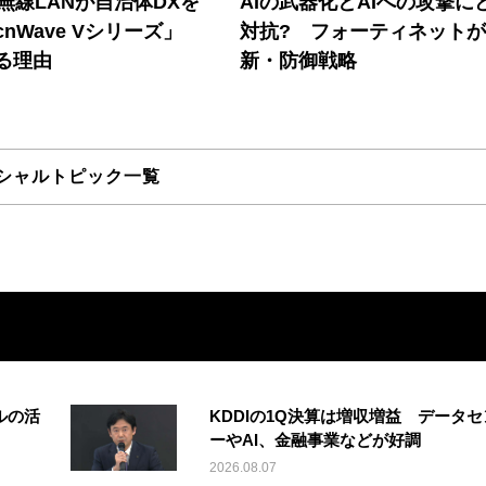
帯無線LANが自治体DXを
AIの武器化とAIへの攻撃に
nWave Vシリーズ」
対抗? フォーティネット
る理由
新・防御戦略
シャルトピック一覧
ルの活
KDDIの1Q決算は増収増益 データセ
ーやAI、金融事業などが好調
2026.08.07