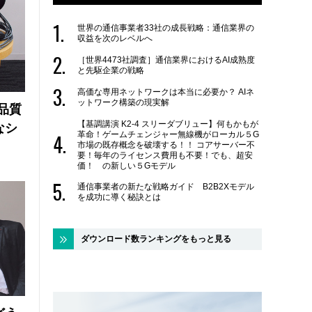
世界の通信事業者33社の成長戦略：通信業界の
収益を次のレベルへ
［世界4473社調査］通信業界におけるAI成熟度
と先駆企業の戦略
高価な専用ネットワークは本当に必要か？ AIネ
ットワーク構築の現実解
品質
【基調講演 K2-4 スリーダブリュー】何もかもが
なシ
革命！ゲームチェンジャー無線機がローカル５G
市場の既存概念を破壊する！！ コアサーバー不
要！毎年のライセンス費用も不要！でも、超安
価！ の新しい５Gモデル
通信事業者の新たな戦略ガイド B2B2Xモデル
を成功に導く秘訣とは
ダウンロード数ランキングをもっと見る