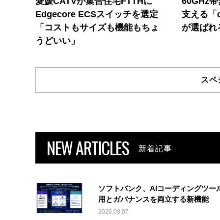
愛媛CATVが集合住宅FTTHに
60GHz
Edgecore ECSスイッチを選定
支える「c
「コストもサイズも機能もちょ
が選ばれ
うどいい」
スペ
NEW ARTICLES
新着記事
ソフトバンク、AIコーディングツー
用とガバナンスを両立する新機能
2026.08.07