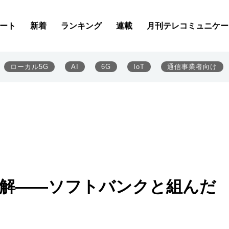
ート
新着
ランキング
連載
月刊テレコミュニケー
ローカル5G
AI
6G
IoT
通信事業者向け
最適解――ソフトバンクと組んだ