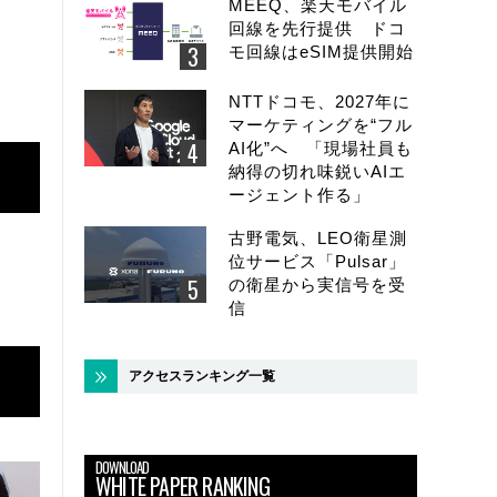
MEEQ、楽天モバイル
回線を先行提供 ドコ
モ回線はeSIM提供開始
NTTドコモ、2027年に
マーケティングを“フル
AI化”へ 「現場社員も
納得の切れ味鋭いAIエ
ージェント作る」
古野電気、LEO衛星測
位サービス「Pulsar」
の衛星から実信号を受
信
アクセスランキング一覧
DOWNLOAD
WHITE PAPER RANKING