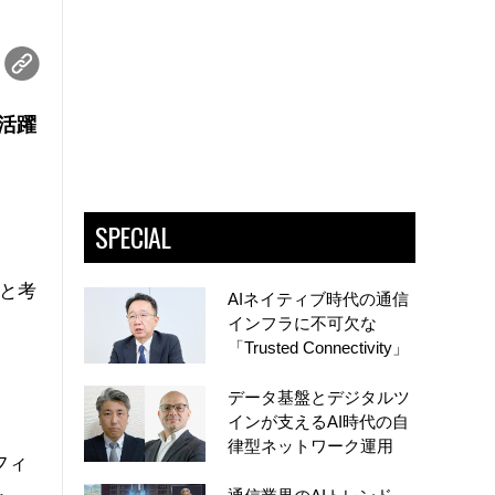
そ活躍
SPECIAL
と考
AIネイティブ時代の通信
インフラに不可欠な
「Trusted Connectivity」
データ基盤とデジタルツ
インが支えるAI時代の自
律型ネットワーク運用
フィ