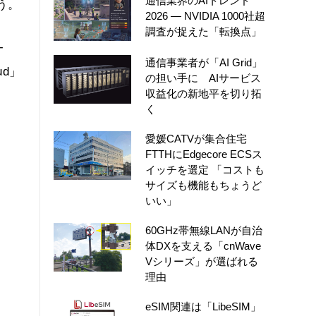
通信業界のAIトレンド
う。
2026 ― NVIDIA 1000社超
調査が捉えた「転換点」
-
通信事業者が「AI Grid」
ud」
の担い手に AIサービス
収益化の新地平を切り拓
く
愛媛CATVが集合住宅
FTTHにEdgecore ECSス
イッチを選定 「コストも
サイズも機能もちょうど
いい」
60GHz帯無線LANが自治
体DXを支える「cnWave
Vシリーズ」が選ばれる
理由
eSIM関連は「LibeSIM」