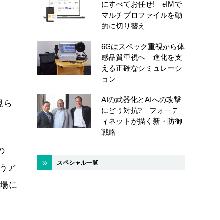
にすべてお任せ! eIMで
マルチプロファイルを動
的に切り替え
6Gはスペック重視から体
感品質重視へ 進化を支
える正確なシミュレーシ
ョン
AIの武器化とAIへの攻撃
見ら
にどう対抗? フォーテ
ィネットが描く新・防御
戦略
の
スペシャル一覧
うア
市場に