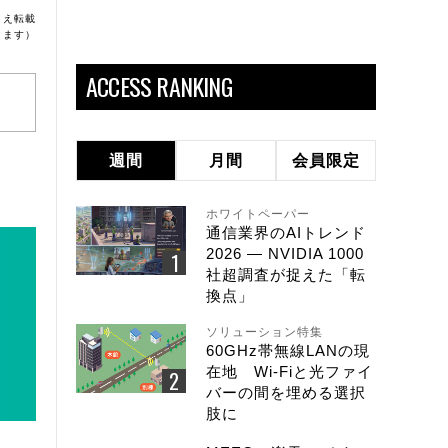
うえ転載
ります）
ACCESS RANKING
週間
月間
会員限定
ホワイトペーパー
通信業界のAIトレンド
2026 ― NVIDIA 1000
社超調査が捉えた「転
換点」
ソリューション特集
60GHz帯無線LANの現
在地 Wi-Fiと光ファイ
バーの間を埋める選択
肢に