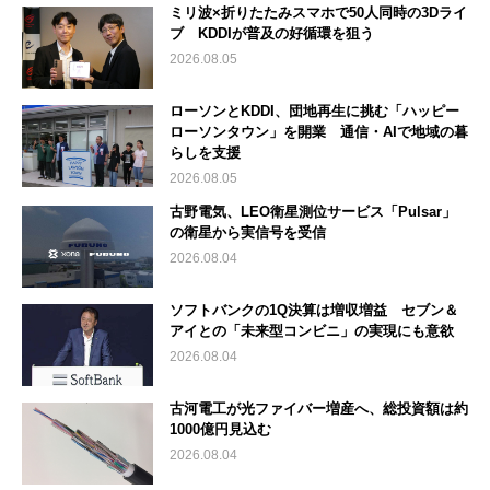
ミリ波×折りたたみスマホで50人同時の3Dライ
ブ KDDIが普及の好循環を狙う
2026.08.05
ローソンとKDDI、団地再生に挑む「ハッピー
ローソンタウン」を開業 通信・AIで地域の暮
らしを支援
2026.08.05
古野電気、LEO衛星測位サービス「Pulsar」
の衛星から実信号を受信
2026.08.04
ソフトバンクの1Q決算は増収増益 セブン＆
アイとの「未来型コンビニ」の実現にも意欲
2026.08.04
古河電工が光ファイバー増産へ、総投資額は約
1000億円見込む
2026.08.04