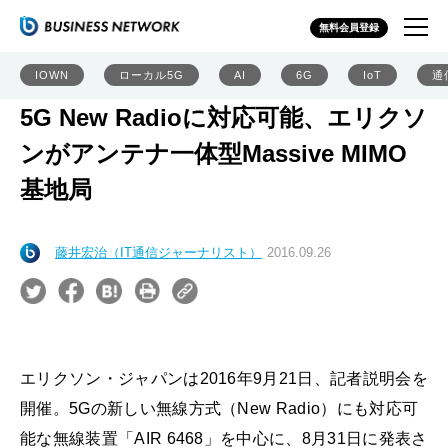
無料会員登録
IOWN
ローカル5G
AI
6G
IoT
通
5G New Radioに対応可能、エリクソ
ンがアンテナ一体型Massive MIMO
基地局
藤井宏治（IT通信ジャーナリスト）
2016.09.26
エリクソン・ジャパンは2016年9月21日、記者説明会を
開催。5Gの新しい無線方式（New Radio）にも対応可
能な無線装置「AIR 6468」を中心に、8月31日に発表さ