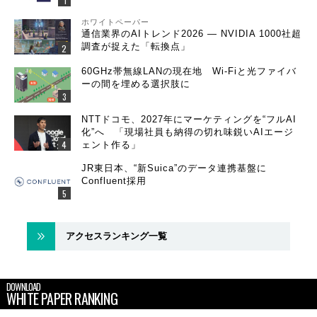
ホワイトペーパー
通信業界のAIトレンド2026 ― NVIDIA 1000社超
調査が捉えた「転換点」
60GHz帯無線LANの現在地 Wi-Fiと光ファイバ
ーの間を埋める選択肢に
NTTドコモ、2027年にマーケティングを“フルAI
化”へ 「現場社員も納得の切れ味鋭いAIエージ
ェント作る」
JR東日本、“新Suica”のデータ連携基盤に
Confluent採用
アクセスランキング一覧
DOWNLOAD
WHITE PAPER RANKING