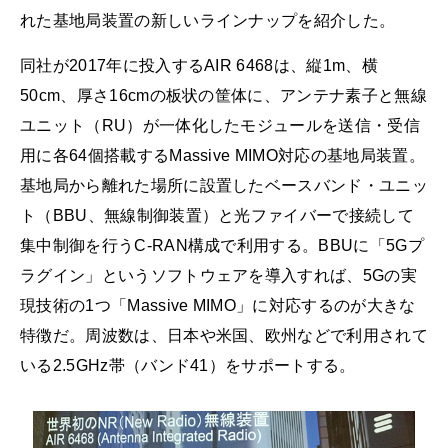
れた基地局装置の新しいラインナップを紹介した。
同社が2017年に投入するAIR 6468は、縦1m、横
50cm、厚さ16cmの板状の筐体に、アンテナ素子と無線
ユニット（RU）が一体化したモジュールを送信・受信
用に各64個搭載するMassive MIMO対応の基地局装置。
基地局から離れた場所に設置したベースバンド・ユニッ
ト（BBU、無線制御装置）と光ファイバーで接続して
集中制御を行うC-RAN構成で利用する。BBUに「5Gプ
ラグイン」というソフトウェアを導入すれば、5Gの実
現技術の1つ「Massive MIMO」に対応するのが大きな
特徴だ。周波数は、日本や米国、欧州などで利用されて
いる2.5GHz帯（バンド41）をサポートする。