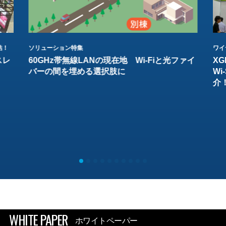
結！
ソリューション特集
ワイ
スレ
60GHz帯無線LANの現在地 Wi-Fiと光ファイ
XG
バーの間を埋める選択肢に
W
介
WHITE PAPER
ホワイトペーパー