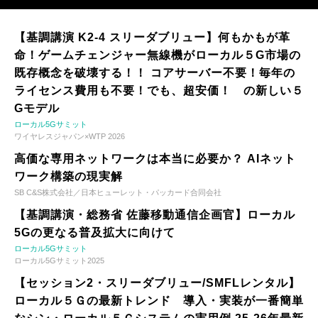
【基調講演 K2-4 スリーダブリュー】何もかもが革
命！ゲームチェンジャー無線機がローカル５G市場の
既存概念を破壊する！！ コアサーバー不要！毎年の
ライセンス費用も不要！でも、超安価！ の新しい５
Gモデル
ローカル5Gサミット
ワイヤレスジャパン×WTP 2026
高価な専用ネットワークは本当に必要か？ AIネット
ワーク構築の現実解
SB C&S株式会社／日本ヒューレット・パッカード合同会社
【基調講演・総務省 佐藤移動通信企画官】ローカル
5Gの更なる普及拡大に向けて
ローカル5Gサミット
ローカル5Gサミット2025
【セッション2・スリーダブリュー/SMFLレンタル】
ローカル５Ｇの最新トレンド 導入・実装が一番簡単