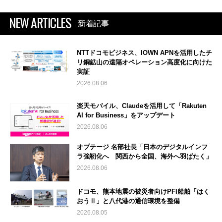
NEW ARTICLES
新着記事
NTTドコモビジネス、IOWN APNを活用したチ
リ銅鉱山の遠隔オペレーション高度化に向けた
実証
2026.08.06
楽天モバイル、Claudeを活用して「Rakuten
AI for Business」をアップデート
2026.08.06
オプテージ 名部社長「日本のデジタルインフ
ラ強靭化へ 関西から全国、海外へ羽ばたく」
2026.08.06
ドコモ、熊本地震の被災者向けPFI船舶「はく
おうⅡ」と八代港の通信環境を整備
2026.08.05