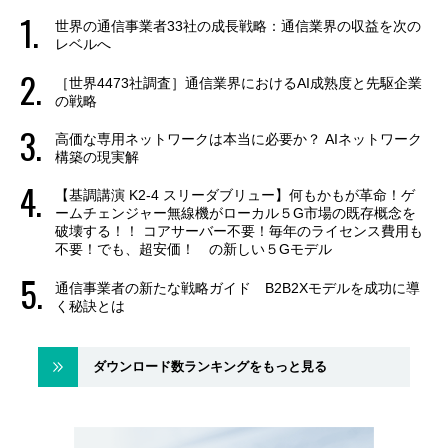
世界の通信事業者33社の成長戦略：通信業界の収益を次の
レベルへ
［世界4473社調査］通信業界におけるAI成熟度と先駆企業
の戦略
高価な専用ネットワークは本当に必要か？ AIネットワーク
構築の現実解
【基調講演 K2-4 スリーダブリュー】何もかもが革命！ゲ
ームチェンジャー無線機がローカル５G市場の既存概念を
破壊する！！ コアサーバー不要！毎年のライセンス費用も
不要！でも、超安価！ の新しい５Gモデル
通信事業者の新たな戦略ガイド B2B2Xモデルを成功に導
く秘訣とは
ダウンロード数ランキングをもっと見る