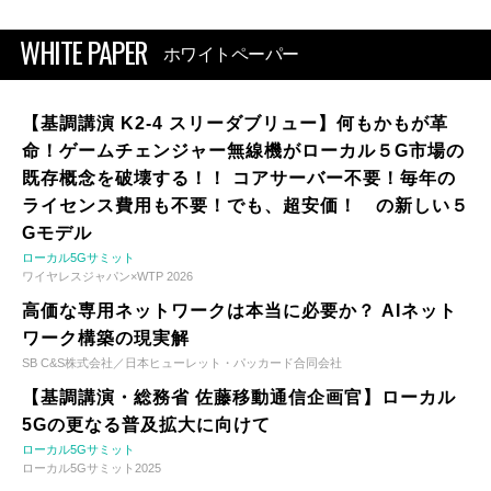
WHITE PAPER
ホワイトペーパー
【基調講演 K2-4 スリーダブリュー】何もかもが革
命！ゲームチェンジャー無線機がローカル５G市場の
既存概念を破壊する！！ コアサーバー不要！毎年の
ライセンス費用も不要！でも、超安価！ の新しい５
Gモデル
ローカル5Gサミット
ワイヤレスジャパン×WTP 2026
高価な専用ネットワークは本当に必要か？ AIネット
ワーク構築の現実解
SB C&S株式会社／日本ヒューレット・パッカード合同会社
【基調講演・総務省 佐藤移動通信企画官】ローカル
5Gの更なる普及拡大に向けて
ローカル5Gサミット
ローカル5Gサミット2025