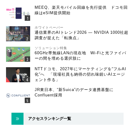
MEEQ、楽天モバイル回線を先行提供 ドコモ回
線はeSIM提供開始
ホワイトペーパー
通信業界のAIトレンド2026 ― NVIDIA 1000社超
調査が捉えた「転換点」
ソリューション特集
60GHz帯無線LANの現在地 Wi-Fiと光ファイバ
ーの間を埋める選択肢に
NTTドコモ、2027年にマーケティングを“フルAI
化”へ 「現場社員も納得の切れ味鋭いAIエージ
ェント作る」
JR東日本、“新Suica”のデータ連携基盤に
Confluent採用
アクセスランキング一覧