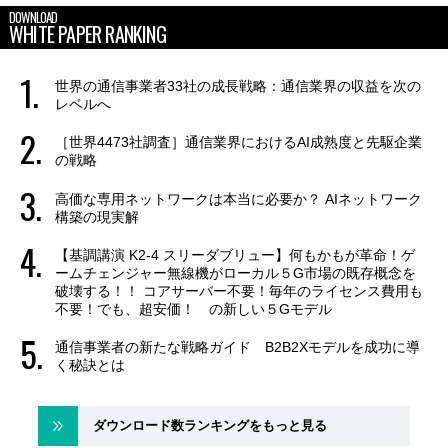
DOWNLOAD
WHITE PAPER RANKING
世界の通信事業者33社の成長戦略：通信業界の収益を次の
レベルへ
［世界4473社調査］通信業界におけるAI成熟度と先駆企業
の戦略
高価な専用ネットワークは本当に必要か？ AIネットワーク
構築の現実解
【基調講演 K2-4 スリーダブリュー】何もかもが革命！ゲ
ームチェンジャー無線機がローカル５G市場の既存概念を
破壊する！！ コアサーバー不要！毎年のライセンス費用も
不要！でも、超安価！ の新しい５Gモデル
通信事業者の新たな戦略ガイド B2B2Xモデルを成功に導
く秘訣とは
ダウンロード数ランキングをもっと見る