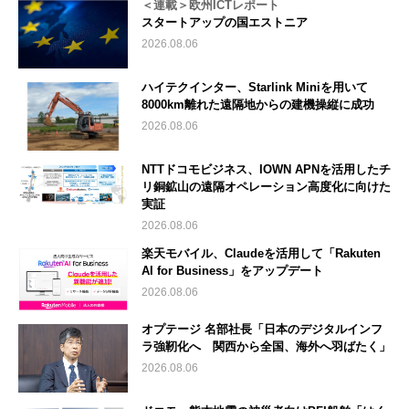
＜連載＞欧州ICTレポート
スタートアップの国エストニア
2026.08.06
ハイテクインター、Starlink Miniを用いて
8000km離れた遠隔地からの建機操縦に成功
2026.08.06
NTTドコモビジネス、IOWN APNを活用したチ
リ銅鉱山の遠隔オペレーション高度化に向けた
実証
2026.08.06
楽天モバイル、Claudeを活用して「Rakuten
AI for Business」をアップデート
2026.08.06
オプテージ 名部社長「日本のデジタルインフ
ラ強靭化へ 関西から全国、海外へ羽ばたく」
2026.08.06