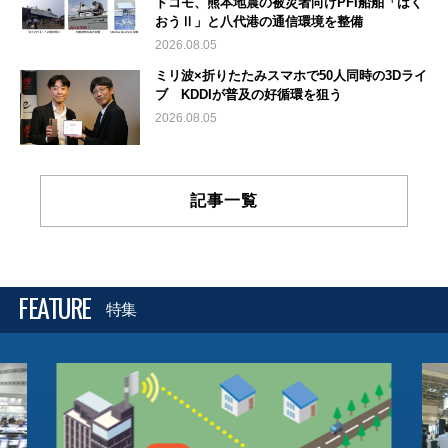
ドコモ、熊本地震の被災者向けPFI船舶「はく
おうⅡ」と八代港の通信環境を整備
2026.08.05
ミリ波×折りたたみスマホで50人同時の3Dライ
ブ KDDIが普及の好循環を狙う
2026.08.05
記事一覧
FEATURE
特集