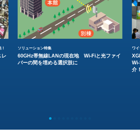
結！
ソリューション特集
ワイ
スレ
60GHz帯無線LANの現在地 Wi-Fiと光ファイ
XG
バーの間を埋める選択肢に
W
介