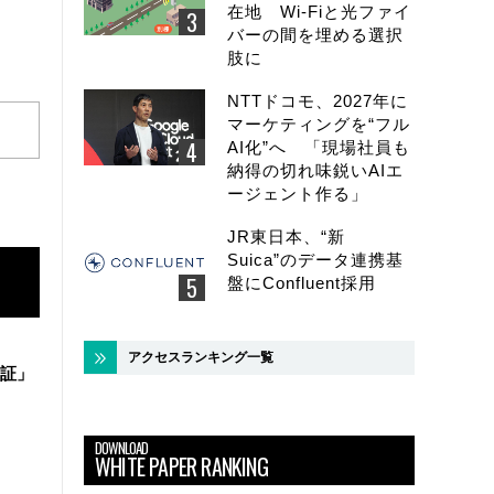
在地 Wi-Fiと光ファイ
バーの間を埋める選択
肢に
NTTドコモ、2027年に
マーケティングを“フル
AI化”へ 「現場社員も
納得の切れ味鋭いAIエ
ージェント作る」
JR東日本、“新
Suica”のデータ連携基
盤にConfluent採用
アクセスランキング一覧
証」
DOWNLOAD
WHITE PAPER RANKING