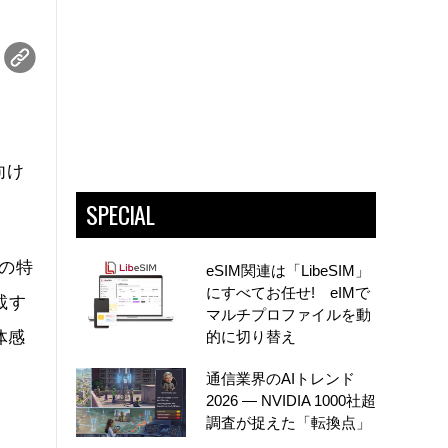
向け
SPECIAL
クの特
eSIM関連は「LibeSIM」
にすべてお任せ! eIMで
載す
マルチプロファイルを動
体感
的に切り替え
よ
通信業界のAIトレンド
2026 ― NVIDIA 1000社超
調査が捉えた「転換点」