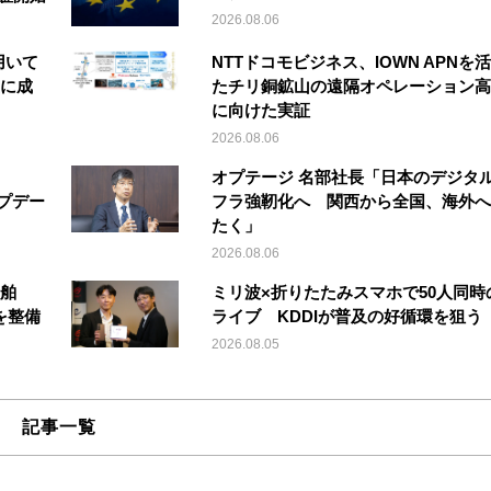
2026.08.06
を用いて
NTTドコモビジネス、IOWN APNを
縦に成
たチリ銅鉱山の遠隔オペレーション高
に向けた実証
2026.08.06
オプテージ 名部社長「日本のデジタ
アップデー
フラ強靭化へ 関西から全国、海外へ
たく」
2026.08.06
船舶
ミリ波×折りたたみスマホで50人同時
を整備
ライブ KDDIが普及の好循環を狙う
2026.08.05
記事一覧