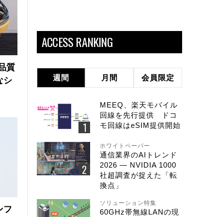
ACCESS RANKING
品質
週間
月間
会員限定
なシ
MEEQ、楽天モバイル
回線を先行提供 ドコ
モ回線はeSIM提供開始
ホワイトペーパー
通信業界のAIトレンド
2026 ― NVIDIA 1000
社超調査が捉えた「転
換点」
ソリューション特集
ンフ
60GHz帯無線LANの現