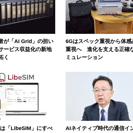
が「AI Grid」の担い
6Gはスペック重視から体感
Iサービス収益化の新地
重視へ 進化を支える正確
拓く
ミュレーション
連は「LibeSIM」にすべ
AIネイティブ時代の通信イ