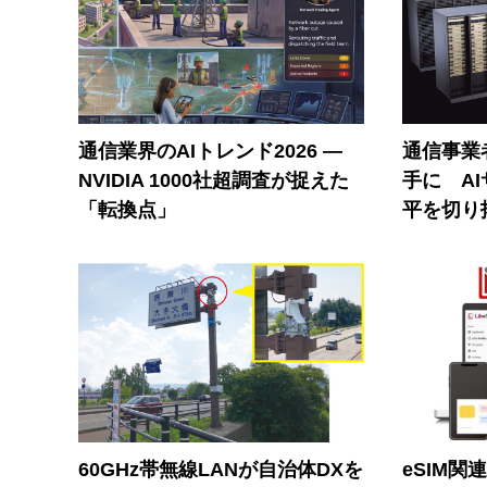
通信業界のAIトレンド2026 ―
通信事業者
NVIDIA 1000社超調査が捉えた
手に A
「転換点」
平を切り
60GHz帯無線LANが自治体DXを
eSIM関