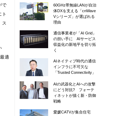
がで
60GHz帯無線LANが自治
体DXを支える「cnWave
にト
Vシリーズ」が選ばれる
理由
、ス
通信事業者が「AI Grid」
の担い手に AIサービス
収益化の新地平を切り拓
い
く
の最適
AIネイティブ時代の通信
インフラに不可欠な
「Trusted Connectivity」
AIの武器化とAIへの攻撃
にどう対抗? フォーテ
ィネットが描く新・防御
戦略
愛媛CATVが集合住宅