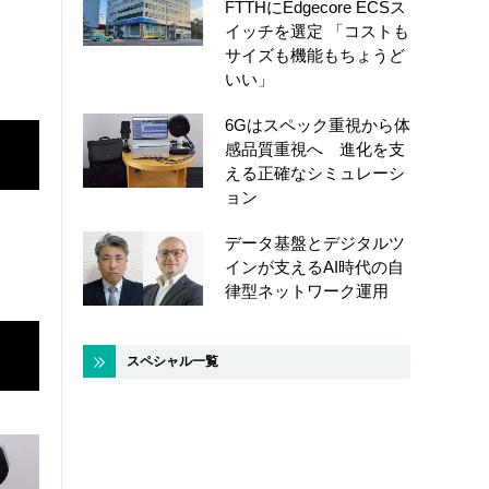
FTTHにEdgecore ECSス
イッチを選定 「コストも
サイズも機能もちょうど
いい」
6Gはスペック重視から体
感品質重視へ 進化を支
える正確なシミュレーシ
ョン
データ基盤とデジタルツ
インが支えるAI時代の自
律型ネットワーク運用
スペシャル一覧