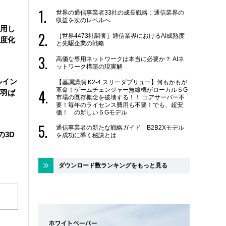
世界の通信事業者33社の成長戦略：通信業界の
収益を次のレベルへ
活用し
［世界4473社調査］通信業界におけるAI成熟度
度化
と先駆企業の戦略
高価な専用ネットワークは本当に必要か？ AIネ
ットワーク構築の現実解
ルイン
【基調講演 K2-4 スリーダブリュー】何もかもが
革命！ゲームチェンジャー無線機がローカル５G
羽ば
市場の既存概念を破壊する！！ コアサーバー不
要！毎年のライセンス費用も不要！でも、超安
価！ の新しい５Gモデル
通信事業者の新たな戦略ガイド B2B2Xモデル
の3D
を成功に導く秘訣とは
ダウンロード数ランキングをもっと見る