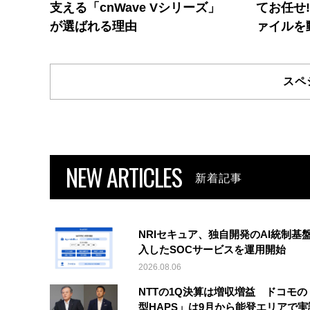
支える「cnWave Vシリーズ」
てお任せ
が選ばれる理由
ァイルを
スペ
NEW ARTICLES
新着記事
NRIセキュア、独自開発のAI統制基
入したSOCサービスを運用開始
2026.08.06
NTTの1Q決算は増収増益 ドコモの
型HAPS」は9月から能登エリアで