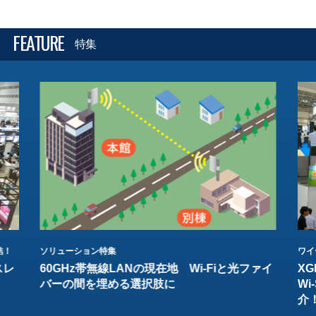
FEATURE
特集
結！
ソリューション特集
ワイ
スレ
60GHz帯無線LANの現在地 Wi-Fiと光ファイ
XG
バーの間を埋める選択肢に
W
介