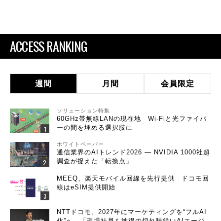
ACCESS RANKING
週間
月間
会員限定
ソリューション特集
60GHz帯無線LANの現在地 Wi-Fiと光ファイバ
ーの間を埋める選択肢に
ホワイトペーパー
通信業界のAIトレンド2026 ― NVIDIA 1000社超
調査が捉えた「転換点」
MEEQ、楽天モバイル回線を先行提供 ドコモ回
線はeSIM提供開始
NTTドコモ、2027年にマーケティングを“フルAI
化”へ 「現場社員も納得の切れ味鋭いAIエージ