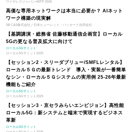
ワイヤレスジャパン×WTP 2026
高価な専用ネットワークは本当に必要か？ AIネット
ワーク構築の現実解
SB C&S株式会社／日本ヒューレット・パッカード合同会社
【基調講演・総務省 佐藤移動通信企画官】ローカル
5Gの更なる普及拡大に向けて
ローカル5Gサミット
ローカル5Gサミット2025
【セッション2・スリーダブリュー/SMFLレンタル】
ローカル５Ｇの最新トレンド 導入・実装が一番簡単
なシン・ローカル５Ｇシステムの実用例 25-26年最新
機能もご紹介
ローカル5Gサミット
ローカル5Gサミット2025
【セッション3・京セラみらいエンビジョン】高性能
ローカル5G：新システムと端末で実現するビジネス
革新
ローカル5Gサミット
ローカル5Gサミット2025