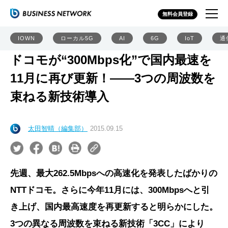
無料会員登録
IOWN
ローカル5G
AI
6G
IoT
通
ドコモが“300Mbps化”で国内最速を
11月に再び更新！――3つの周波数を
束ねる新技術導入
太田智晴（編集部）
2015.09.15
先週、最大262.5Mbpsへの高速化を発表したばかりの
NTTドコモ。さらに今年11月には、300Mbpsへと引
き上げ、国内最高速度を再更新すると明らかにした。
3つの異なる周波数を束ねる新技術「3CC」により