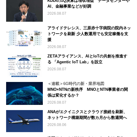
KDDIの1Q決算は増収増益 データセンターや
AI、金融事業などが好調
2026.08.07
アライドテレシス、三原赤十字病院の院内ネッ
トワークを刷新 少人数運用でも安定稼働を支
援
2026.08.07
ZETAアライアンス、AIとIoTの共創を推進す
る 「Agentic IoT Lab」を設立
2026.08.07
＜連載＞6G時代の新・業界地図
MNO×NTNの新秩序 MNOとNTN事業者の関
係は変化するか？
2026.08.07
ANAがエクイニクスとクラウド接続を刷新、
ネットワーク構築期間が数カ月から数週間へ
2026.08.06