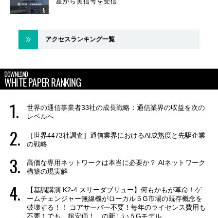
星から実信号を受信
アクセスランキング一覧
DOWNLOAD
WHITE PAPER RANKING
世界の通信事業者33社の成長戦略：通信業界の収益を次の
レベルへ
［世界4473社調査］通信業界におけるAI成熟度と先駆企業
の戦略
高価な専用ネットワークは本当に必要か？ AIネットワーク
構築の現実解
【基調講演 K2-4 スリーダブリュー】何もかもが革命！ゲ
ームチェンジャー無線機がローカル５G市場の既存概念を
破壊する！！ コアサーバー不要！毎年のライセンス費用も
不要！でも、超安価！ の新しい５Gモデル