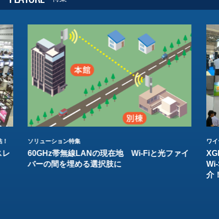
結！
ソリューション特集
ワイ
スレ
60GHz帯無線LANの現在地 Wi-Fiと光ファイ
XG
バーの間を埋める選択肢に
W
介