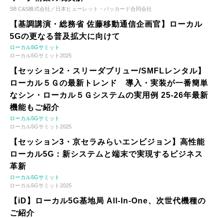
SB C&S株式会社／日本ヒューレット・パッカード合同会社
【基調講演・総務省 佐藤移動通信企画官】ローカル
5Gの更なる普及拡大に向けて
ローカル5Gサミット
ローカル5Gサミット2025
【セッション2・スリーダブリュー/SMFLレンタル】
ローカル５Ｇの最新トレンド 導入・実装が一番簡単
なシン・ローカル５Ｇシステムの実用例 25-26年最新
機能もご紹介
ローカル5Gサミット
ローカル5Gサミット2025
【セッション3・京セラみらいエンビジョン】高性能
ローカル5G：新システムと端末で実現するビジネス
革新
ローカル5Gサミット
ローカル5Gサミット2025
【iD】ローカル5G基地局 All-In-One、次世代機種の
ご紹介