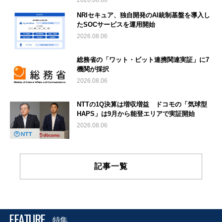
NRIセキュア、独自開発のAI統制基盤を導入し
たSOCサービスを運用開始
2026.08.06
総務省の「ワット・ビット連携関連実証」に7
機関が採択
2026.08.06
NTTの1Q決算は増収増益 ドコモの「気球型
HAPS」は9月から能登エリアで実証開始
2026.08.06
記事一覧
FEATURE
特集