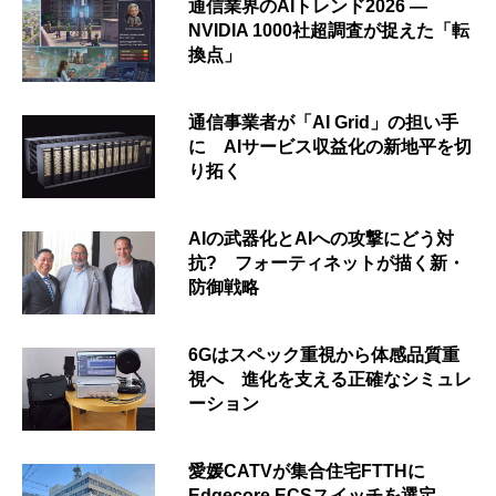
通信業界のAIトレンド2026 ―
NVIDIA 1000社超調査が捉えた「転
換点」
通信事業者が「AI Grid」の担い手
に AIサービス収益化の新地平を切
り拓く
AIの武器化とAIへの攻撃にどう対
抗? フォーティネットが描く新・
防御戦略
6Gはスペック重視から体感品質重
視へ 進化を支える正確なシミュレ
ーション
愛媛CATVが集合住宅FTTHに
Edgecore ECSスイッチを選定