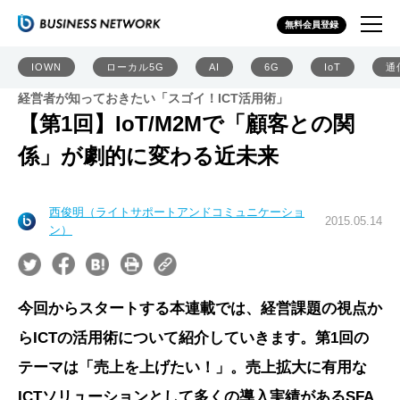
無料会員登録
IOWN
ローカル5G
AI
6G
IoT
通
経営者が知っておきたい「スゴイ！ICT活用術」
【第1回】IoT/M2Mで「顧客との関
係」が劇的に変わる近未来
西俊明（ライトサポートアンドコミュニケーショ
2015.05.14
ン）
今回からスタートする本連載では、経営課題の視点か
らICTの活用術について紹介していきます。第1回の
テーマは「売上を上げたい！」。売上拡大に有用な
ICTソリューションとして多くの導入実績があるSFA