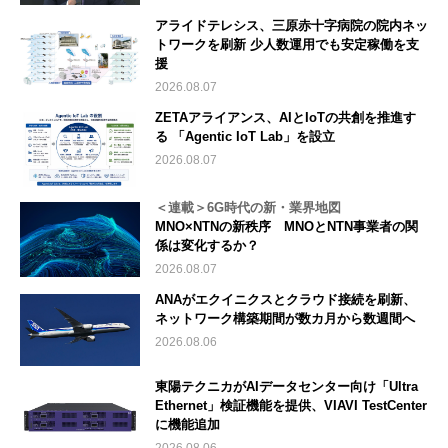
アライドテレシス、三原赤十字病院の院内ネッ
トワークを刷新 少人数運用でも安定稼働を支
援
2026.08.07
ZETAアライアンス、AIとIoTの共創を推進す
る 「Agentic IoT Lab」を設立
2026.08.07
＜連載＞6G時代の新・業界地図
MNO×NTNの新秩序 MNOとNTN事業者の関
係は変化するか？
2026.08.07
ANAがエクイニクスとクラウド接続を刷新、
ネットワーク構築期間が数カ月から数週間へ
2026.08.06
東陽テクニカがAIデータセンター向け「Ultra
Ethernet」検証機能を提供、VIAVI TestCenter
に機能追加
2026.08.06