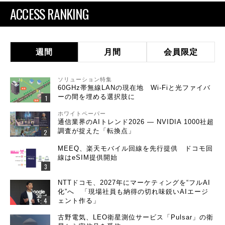
ACCESS RANKING
週間
月間
会員限定
ソリューション特集
60GHz帯無線LANの現在地 Wi-Fiと光ファイバ
ーの間を埋める選択肢に
ホワイトペーパー
通信業界のAIトレンド2026 ― NVIDIA 1000社超
調査が捉えた「転換点」
MEEQ、楽天モバイル回線を先行提供 ドコモ回
線はeSIM提供開始
NTTドコモ、2027年にマーケティングを“フルAI
化”へ 「現場社員も納得の切れ味鋭いAIエージ
ェント作る」
古野電気、LEO衛星測位サービス「Pulsar」の衛