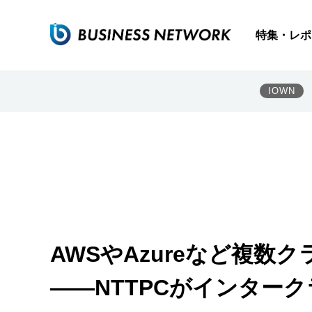
特集・レポ
IOWN
AWSやAzureなど複
――NTTPCがインター