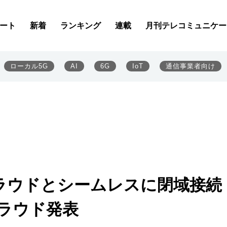
ート
新着
ランキング
連載
月刊テレコミュニケー
ローカル5G
AI
6G
IoT
通信事業者向け
数クラウドとシームレスに閉域接続
クラウド発表