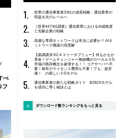
世界の通信事業者33社の成長戦略：通信業界の
収益を次のレベルへ
［世界4473社調査］通信業界におけるAI成熟度
と先駆企業の戦略
高価な専用ネットワークは本当に必要か？ AIネ
ットワーク構築の現実解
【基調講演 K2-4 スリーダブリュー】何もかもが
革命！ゲームチェンジャー無線機がローカル５G
市場の既存概念を破壊する！！ コアサーバー不
要！毎年のライセンス費用も不要！でも、超安
価！ の新しい５Gモデル
にすべ
通信事業者の新たな戦略ガイド B2B2Xモデル
ロフ
を成功に導く秘訣とは
ダウンロード数ランキングをもっと見る