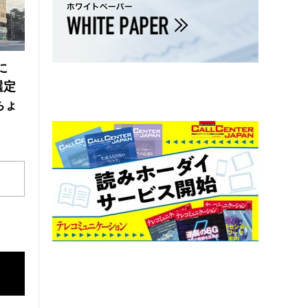
に
選定
ちょ