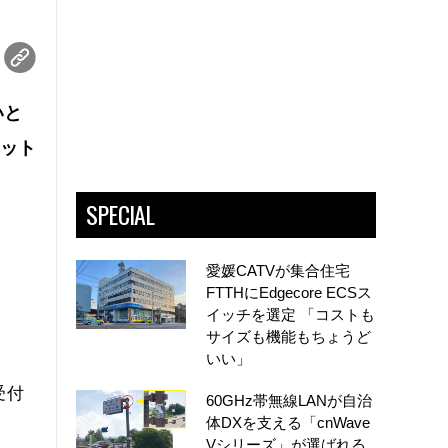
いと
ネット
SPECIAL
愛媛CATVが集合住宅
FTTHにEdgecore ECSス
イッチを選定 「コストも
サイズも機能もちょうど
いい」
受付
60GHz帯無線LANが自治
体DXを支える「cnWave
Vシリーズ」が選ばれる