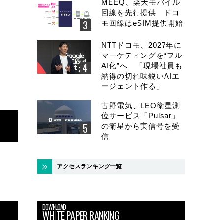
MEEQ、楽天モバイル
回線を先行提供 ドコ
モ回線はeSIM提供開始
NTTドコモ、2027年に
マーケティングを“フル
AI化”へ 「現場社員も
納得の切れ味鋭いAIエ
ージェント作る」
古野電気、LEO衛星測
位サービス「Pulsar」
の衛星から実信号を受
信
アクセスランキング一覧
DOWNLOAD
WHITE PAPER RANKING