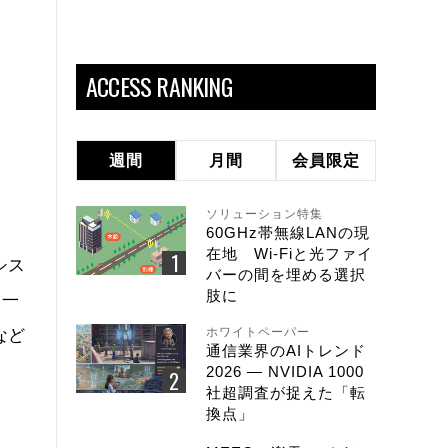
ACCESS RANKING
週間
月間
会員限定
ソリューション特集
60GHz帯無線LANの現
在地 Wi-Fiと光ファイ
シス
バーの間を埋める選択
肢に
「一
ホワイトペーパー
など
通信業界のAIトレンド
2026 ― NVIDIA 1000
社超調査が捉えた「転
換点」