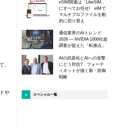
eSIM関連は「LibeSIM」
にすべてお任せ! eIMで
マルチプロファイルを動
的に切り替え
通信業界のAIトレンド
2026 ― NVIDIA 1000社超
調査が捉えた「転換点」
AIの武器化とAIへの攻撃
にどう対抗? フォーテ
して、
ィネットが描く新・防御
戦略
ウドや
スペシャル一覧