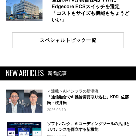
Edgecore ECSスイッチを選定
「コストもサイズも機能もちょうど
いい」
スペシャルトピック一覧
NEW ARTICLES
新着記事
＜連載＞AIインフラの新潮流
「通信融合でAI推論需要取り込む」KDDI 佐藤
氏・桜井氏
2026.08.10
ソフトバンク、AIコーディングツールの活用と
ガバナンスを両立する新機能