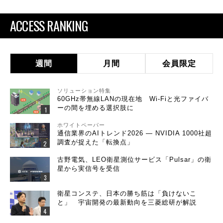
ACCESS RANKING
週間
月間
会員限定
ソリューション特集
60GHz帯無線LANの現在地 Wi-Fiと光ファイバ
ーの間を埋める選択肢に
ホワイトペーパー
通信業界のAIトレンド2026 ― NVIDIA 1000社超
調査が捉えた「転換点」
古野電気、LEO衛星測位サービス「Pulsar」の衛
星から実信号を受信
衛星コンステ、日本の勝ち筋は「負けないこ
と」 宇宙開発の最新動向を三菱総研が解説