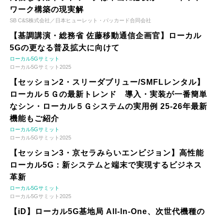
ワーク構築の現実解
SB C&S株式会社／日本ヒューレット・パッカード合同会社
【基調講演・総務省 佐藤移動通信企画官】ローカル
5Gの更なる普及拡大に向けて
ローカル5Gサミット
ローカル5Gサミット2025
【セッション2・スリーダブリュー/SMFLレンタル】
ローカル５Ｇの最新トレンド 導入・実装が一番簡単
なシン・ローカル５Ｇシステムの実用例 25-26年最新
機能もご紹介
ローカル5Gサミット
ローカル5Gサミット2025
【セッション3・京セラみらいエンビジョン】高性能
ローカル5G：新システムと端末で実現するビジネス
革新
ローカル5Gサミット
ローカル5Gサミット2025
【iD】ローカル5G基地局 All-In-One、次世代機種の