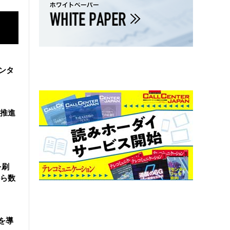
ンタ
を推進
を刷
ら数
を導