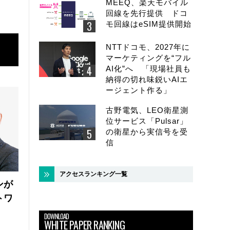
MEEQ、楽天モバイル
回線を先行提供 ドコ
モ回線はeSIM提供開始
NTTドコモ、2027年に
マーケティングを“フル
AI化”へ 「現場社員も
納得の切れ味鋭いAIエ
ージェント作る」
古野電気、LEO衛星測
位サービス「Pulsar」
の衛星から実信号を受
信
アクセスランキング一覧
ンが
トワ
DOWNLOAD
WHITE PAPER RANKING