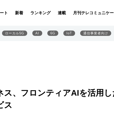
ート
新着
ランキング
連載
月刊テレコミュニケー
ローカル5G
AI
6G
IoT
通信事業者向け
ネス、フロンティアAIを活用し
ビス