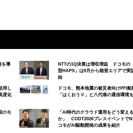
盤を導
NTTの1Q決算は増収増益 ドコモの
型HAPS」は9月から能登エリアで実
始
を活用し
ドコモ、熊本地震の被災者向けPFI船
高度化
「はくおうⅡ」と八代港の通信環境
院のモ
「AI時代のクラウド運用をどう変え
か」 CODT2026プレスイベントでN
コモがAI駆動開発の成果を紹介