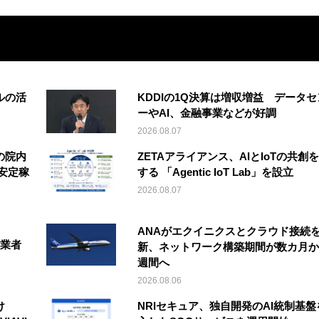
ルの活
KDDIの1Q決算は増収増益 データセ
ーやAI、金融事業などが好調
2026.08.07
の院内
ZETAアライアンス、AIとIoTの共創
安定稼
する 「Agentic IoT Lab」を設立
2026.08.07
ANAがエクイニクスとクラウド接続
事業者
新、ネットワーク構築期間が数カ月か
週間へ
2026.08.06
け
NRIセキュア、独自開発のAI統制基盤