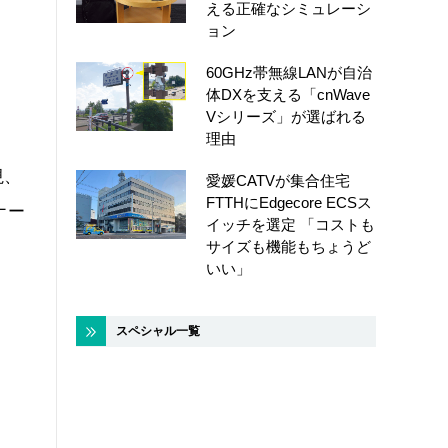
える正確なシミュレーシ
ョン
60GHz帯無線LANが自治
体DXを支える「cnWave
Vシリーズ」が選ばれる
理由
視、
愛媛CATVが集合住宅
FTTHにEdgecore ECSス
ナー
イッチを選定 「コストも
サイズも機能もちょうど
いい」
スペシャル一覧