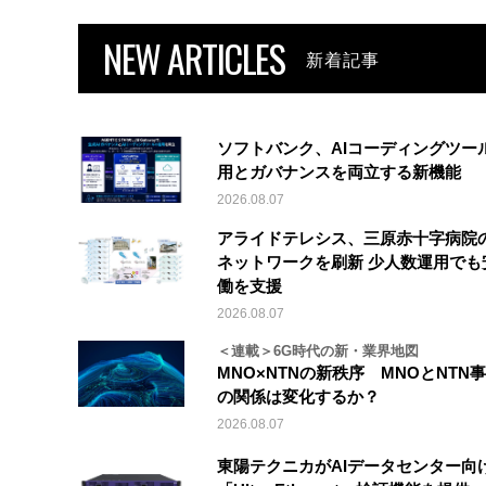
NEW ARTICLES
新着記事
ソフトバンク、AIコーディングツー
用とガバナンスを両立する新機能
2026.08.07
アライドテレシス、三原赤十字病院
ネットワークを刷新 少人数運用でも
働を支援
2026.08.07
＜連載＞6G時代の新・業界地図
MNO×NTNの新秩序 MNOとNTN
の関係は変化するか？
2026.08.07
東陽テクニカがAIデータセンター向