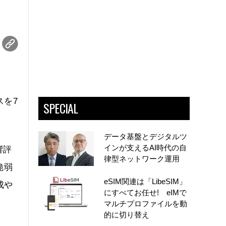
スを7
SPECIAL
データ基盤とデジタルツ
インが支えるAI時代の自
響評
律型ネットワーク運用
脆弱
eSIM関連は「LibeSIM」
成や
にすべてお任せ! eIMで
マルチプロファイルを動
的に切り替え