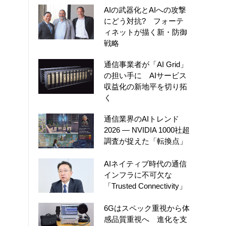
AIの武器化とAIへの攻撃
にどう対抗? フォーテ
ィネットが描く新・防御
戦略
通信事業者が「AI Grid」
の担い手に AIサービス
収益化の新地平を切り拓
く
通信業界のAIトレンド
2026 ― NVIDIA 1000社超
調査が捉えた「転換点」
AIネイティブ時代の通信
インフラに不可欠な
「Trusted Connectivity」
6Gはスペック重視から体
感品質重視へ 進化を支