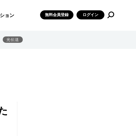
無料会員登録
ログイン
ション
光伝送
た