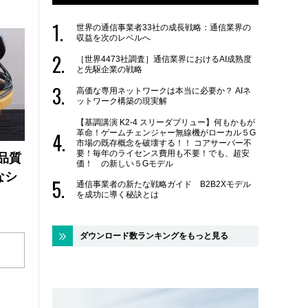
世界の通信事業者33社の成長戦略：通信業界の
収益を次のレベルへ
［世界4473社調査］通信業界におけるAI成熟度
と先駆企業の戦略
高価な専用ネットワークは本当に必要か？ AIネ
ットワーク構築の現実解
【基調講演 K2-4 スリーダブリュー】何もかもが
革命！ゲームチェンジャー無線機がローカル５G
市場の既存概念を破壊する！！ コアサーバー不
要！毎年のライセンス費用も不要！でも、超安
品質
価！ の新しい５Gモデル
なシ
通信事業者の新たな戦略ガイド B2B2Xモデル
を成功に導く秘訣とは
ダウンロード数ランキングをもっと見る