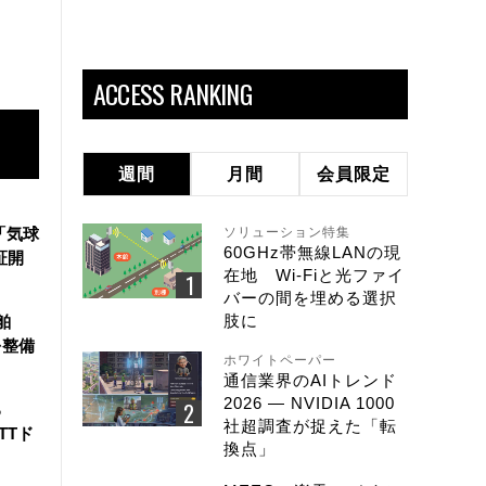
ACCESS RANKING
週間
月間
会員限定
「気球
ソリューション特集
60GHz帯無線LANの現
証開
在地 Wi-Fiと光ファイ
バーの間を埋める選択
肢に
舶
を整備
ホワイトペーパー
通信業界のAIトレンド
2026 ― NVIDIA 1000
る
社超調査が捉えた「転
TTド
換点」