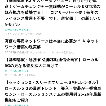
【基調講演 K2-4 スリーダブリュー】何もかもが革
命！ゲームチェンジャー無線機がローカル５G市場の
既存概念を破壊する！！ コアサーバー不要！毎年の
ライセンス費用も不要！でも、超安価！ の新しい５
Gモデル
ローカル5Gサミット
ワイヤレスジャパン×WTP 2026
高価な専用ネットワークは本当に必要か？ AIネット
ワーク構築の現実解
SB C&S株式会社／日本ヒューレット・パッカード合同会社
【基調講演・総務省 佐藤移動通信企画官】ローカル
5Gの更なる普及拡大に向けて
ローカル5Gサミット
ローカル5Gサミット2025
【セッション2・スリーダブリュー/SMFLレンタル】
ローカル５Ｇの最新トレンド 導入・実装が一番簡単
なシン・ローカル５Ｇシステムの実用例 25-26年最新
機能もご紹介
ローカル5Gサミット