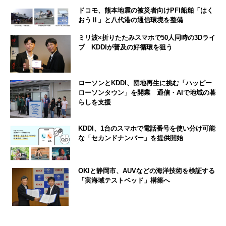
ドコモ、熊本地震の被災者向けPFI船舶「はく
おうⅡ」と八代港の通信環境を整備
ミリ波×折りたたみスマホで50人同時の3Dライ
ブ KDDIが普及の好循環を狙う
ローソンとKDDI、団地再生に挑む「ハッピー
ローソンタウン」を開業 通信・AIで地域の暮
らしを支援
KDDI、1台のスマホで電話番号を使い分け可能
な「セカンドナンバー」を提供開始
OKIと静岡市、AUVなどの海洋技術を検証する
「実海域テストベッド」構築へ