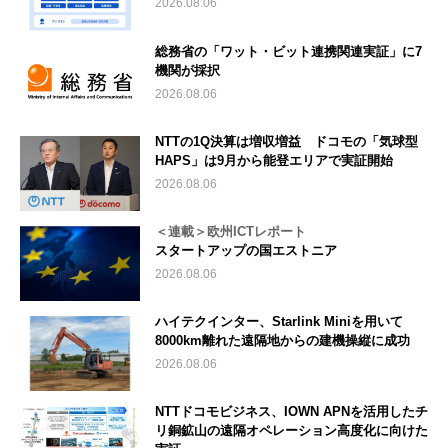
2026.08.06
総務省の「ワット・ビット連携関連実証」に7
機関が採択
2026.08.06
NTTの1Q決算は増収増益 ドコモの「気球型
HAPS」は9月から能登エリアで実証開始
2026.08.06
＜連載＞欧州ICTレポート
スタートアップの国エストニア
2026.08.06
ハイテクインター、Starlink Miniを用いて
8000km離れた遠隔地からの建機操縦に成功
2026.08.06
NTTドコモビジネス、IOWN APNを活用したチ
リ銅鉱山の遠隔オペレーション高度化に向けた