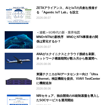
ZETAアライアンス、AIとIoTの共創を推進す
る 「Agentic IoT Lab」を設立
2026.08.07
＜連載＞6G時代の新・業界地図
MNO×NTNの新秩序 MNOとNTN事業者の関
係は変化するか？
2026.08.07
ANAがエクイニクスとクラウド接続を刷新、
ネットワーク構築期間が数カ月から数週間へ
2026.08.06
東陽テクニカがAIデータセンター向け「Ultra
Ethernet」検証機能を提供、VIAVI TestCenter
に機能追加
2026.08.06
NRIセキュア、独自開発のAI統制基盤を導入し
たSOCサービスを運用開始