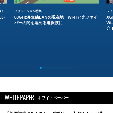
結！
ソリューション特集
ワイ
スレ
60GHz帯無線LANの現在地 Wi-Fiと光ファイ
XG
バーの間を埋める選択肢に
W
介
WHITE PAPER
ホワイトペーパー