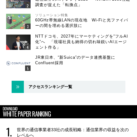
調査が捉えた「転換点」
ソリューション特集
60GHz帯無線LANの現在地 Wi-Fiと光ファイバ
ーの間を埋める選択肢に
NTTドコモ、2027年にマーケティングを“フルAI
化”へ 「現場社員も納得の切れ味鋭いAIエージ
ェント作る」
JR東日本、“新Suica”のデータ連携基盤に
Confluent採用
アクセスランキング一覧
DOWNLOAD
WHITE PAPER RANKING
世界の通信事業者33社の成長戦略：通信業界の収益を次の
レベルへ