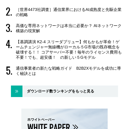
［世界4473社調査］通信業界におけるAI成熟度と先駆企業
の戦略
高価な専用ネットワークは本当に必要か？ AIネットワーク
構築の現実解
【基調講演 K2-4 スリーダブリュー】何もかもが革命！ゲ
ームチェンジャー無線機がローカル５G市場の既存概念を
破壊する！！ コアサーバー不要！毎年のライセンス費用も
不要！でも、超安価！ の新しい５Gモデル
通信事業者の新たな戦略ガイド B2B2Xモデルを成功に導
く秘訣とは
ダウンロード数ランキングをもっと見る