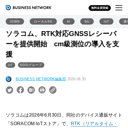
無料会員登録
IOWN
ローカル5G
AI
6G
IoT
通
ソラコム、RTK対応GNSSレシーバ
ーを提供開始 cm級測位の導入を支
援
IoT
KDDIグループ
BUSINESS NETWORK編集部
2026.06.30
ソラコムは2026年6月30日、同社のデバイス通販サイト
「SORACOM IoTストア」で、
RTK（リアルタイム・