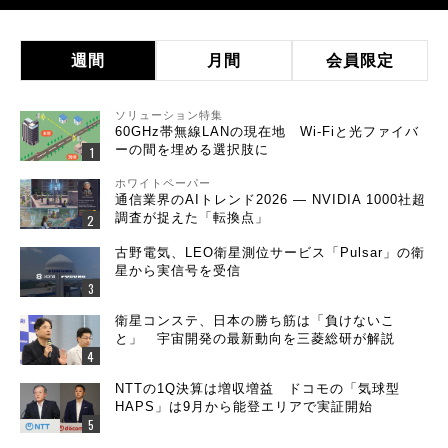
週間
月間
会員限定
ソリューション特集
60GHz帯無線LANの現在地 Wi-Fiと光ファイバ
ーの間を埋める選択肢に
ホワイトペーパー
通信業界のAIトレンド2026 ― NVIDIA 1000社超
調査が捉えた「転換点」
古野電気、LEO衛星測位サービス「Pulsar」の衛
星から実信号を受信
衛星コンステ、日本の勝ち筋は「負けないこ
と」 宇宙開発の最新動向を三菱総研が解説
NTTの1Q決算は増収増益 ドコモの「気球型
HAPS」は9月から能登エリアで実証開始