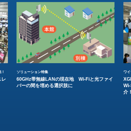
結！
ソリューション特集
ワイ
スレ
60GHz帯無線LANの現在地 Wi-Fiと光ファイ
XG
バーの間を埋める選択肢に
W
介