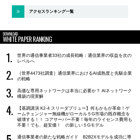
アクセスランキング一覧
DOWNLOAD
WHITE PAPER RANKING
世界の通信事業者33社の成長戦略：通信業界の収益を次の
レベルへ
［世界4473社調査］通信業界におけるAI成熟度と先駆企業
の戦略
高価な専用ネットワークは本当に必要か？ AIネットワーク
構築の現実解
【基調講演 K2-4 スリーダブリュー】何もかもが革命！ゲ
ームチェンジャー無線機がローカル５G市場の既存概念を
破壊する！！ コアサーバー不要！毎年のライセンス費用も
不要！でも、超安価！ の新しい５Gモデル
通信事業者の新たな戦略ガイド B2B2Xモデルを成功に導