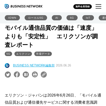
無料会員登録
IOWN
ローカル5G
AI
6G
IoT
通
モバイル通信品質の価値は「速度」
よりも「安定性」 エリクソンが調
査レポート
5G
エリクソン
市場データ
BUSINESS NETWORK編集部
2026.06.26
エリクソン・ジャパンは2026年6月26日、「モバイル通
信品質および通信優先サービスに関する消費者意識調