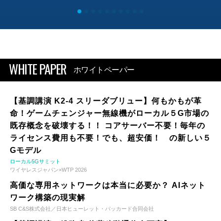
WHITE PAPER
ホワイトペーパー
【基調講演 K2-4 スリーダブリュー】何もかもが革
命！ゲームチェンジャー無線機がローカル５G市場の
既存概念を破壊する！！ コアサーバー不要！毎年の
ライセンス費用も不要！でも、超安価！ の新しい５
Gモデル
ローカル5Gサミット
ワイヤレスジャパン×WTP 2026
高価な専用ネットワークは本当に必要か？ AIネット
ワーク構築の現実解
SB C&S株式会社／日本ヒューレット・パッカード合同会社