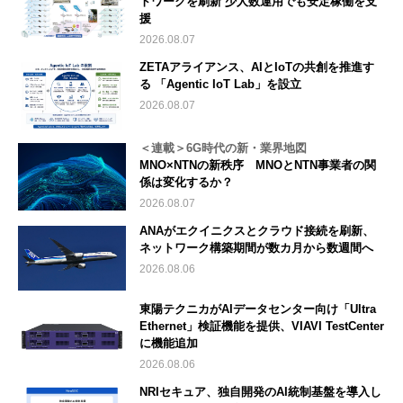
トワークを刷新 少人数運用でも安定稼働を支
援
2026.08.07
ZETAアライアンス、AIとIoTの共創を推進す
る 「Agentic IoT Lab」を設立
2026.08.07
＜連載＞6G時代の新・業界地図
MNO×NTNの新秩序 MNOとNTN事業者の関
係は変化するか？
2026.08.07
ANAがエクイニクスとクラウド接続を刷新、
ネットワーク構築期間が数カ月から数週間へ
2026.08.06
東陽テクニカがAIデータセンター向け「Ultra
Ethernet」検証機能を提供、VIAVI TestCenter
に機能追加
2026.08.06
NRIセキュア、独自開発のAI統制基盤を導入し