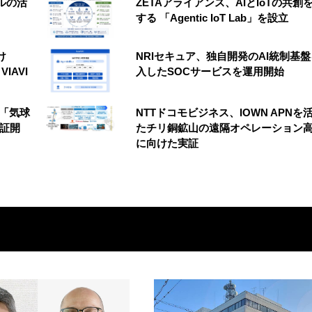
ルの活
ZETAアライアンス、AIとIoTの共創
する 「Agentic IoT Lab」を設立
け
NRIセキュア、独自開発のAI統制基
VIAVI
入したSOCサービスを運用開始
の「気球
NTTドコモビジネス、IOWN APNを
実証開
たチリ銅鉱山の遠隔オペレーション
に向けた実証