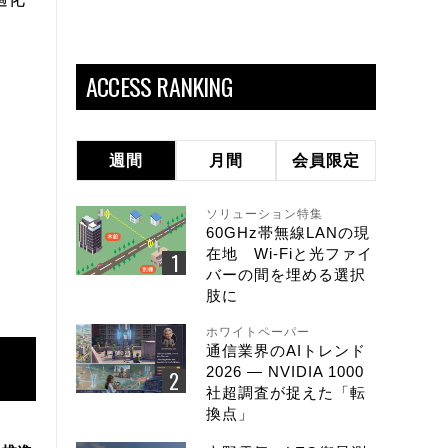
ACCESS RANKING
週間
月間
会員限定
ソリューション特集
60GHz帯無線LANの現
在地 Wi-Fiと光ファイ
バーの間を埋める選択
肢に
ホワイトペーパー
通信業界のAIトレンド
2026 ― NVIDIA 1000
社超調査が捉えた「転
換点」