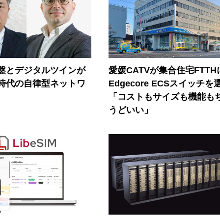
盤とデジタルツインが
愛媛CATVが集合住宅FTTH
I時代の自律型ネットワ
Edgecore ECSスイッチを
「コストもサイズも機能も
うどいい」