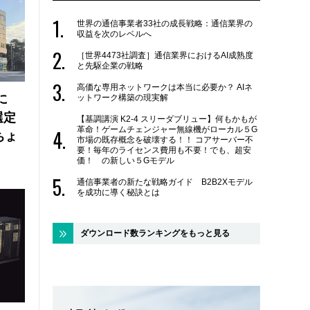
世界の通信事業者33社の成長戦略：通信業界の
収益を次のレベルへ
［世界4473社調査］通信業界におけるAI成熟度
と先駆企業の戦略
高価な専用ネットワークは本当に必要か？ AIネ
に
ットワーク構築の現実解
選定
【基調講演 K2-4 スリーダブリュー】何もかもが
革命！ゲームチェンジャー無線機がローカル５G
ちょ
市場の既存概念を破壊する！！ コアサーバー不
要！毎年のライセンス費用も不要！でも、超安
価！ の新しい５Gモデル
通信事業者の新たな戦略ガイド B2B2Xモデル
を成功に導く秘訣とは
ダウンロード数ランキングをもっと見る