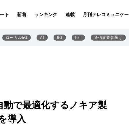
ート
新着
ランキング
連載
月刊テレコミュニケー
ローカル5G
AI
6G
IoT
通信事業者向け
自動で最適化するノキア製
t」を導入