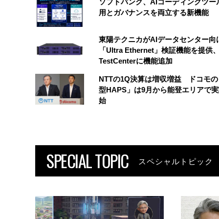
ソフトバンク、AIコーディングツー
用とガバナンスを両立する新機能
東陽テクニカがAIデータセンター向
「Ultra Ethernet」検証機能を提供、
TestCenterに機能追加
NTTの1Q決算は増収増益 ドコモ
型HAPS」は9月から能登エリアで
始
SPECIAL TOPIC
スペシャルトピック