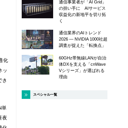
通信事業者が「AI Grid」
の担い手に AIサービス
収益化の新地平を切り拓
く
通信業界のAIトレンド
2026 ― NVIDIA 1000社超
調査が捉えた「転換点」
60GHz帯無線LANが自治
最適化
体DXを支える「cnWave
ネッ
Vシリーズ」が選ばれる
理由
でき
スペシャル一覧
N単
昼夜
適化