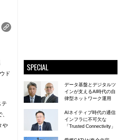
製
SPECIAL
ラウド
データ基盤とデジタルツ
インが支えるAI時代の自
律型ネットワーク運用
ステ
AIネイティブ時代の通信
で、
インフラに不可欠な
タや
「Trusted Connectivity」