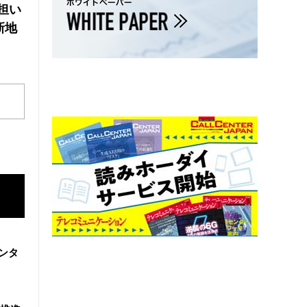
の担い
新地
ンタ