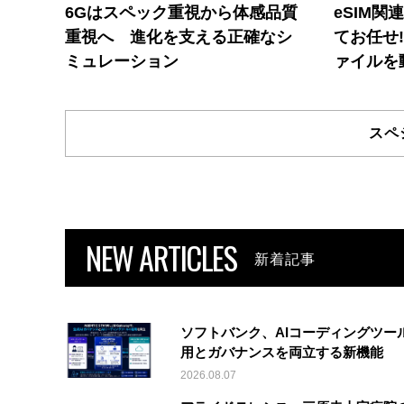
6Gはスペック重視から体感品質
eSIM関
重視へ 進化を支える正確なシ
てお任せ
ミュレーション
ァイルを
スペ
NEW ARTICLES
新着記事
ソフトバンク、AIコーディングツー
用とガバナンスを両立する新機能
2026.08.07