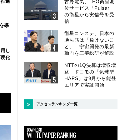
を推進
古野電気、LEO衛星測
位サービス「Pulsar」
の衛星から実信号を受
信
盤を導
衛星コンステ、日本の
勝ち筋は「負けないこ
と」 宇宙開発の最新
活用し
動向を三菱総研が解説
高度化
NTTの1Q決算は増収増
益 ドコモの「気球型
HAPS」は9月から能登
エリアで実証開始
アクセスランキング一覧
DOWNLOAD
WHITE PAPER RANKING