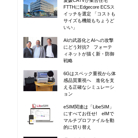
愛媛CATVが集合住宅
FTTHにEdgecore ECSス
イッチを選定 「コストも
サイズも機能もちょうど
いい」
AIの武器化とAIへの攻撃
にどう対抗? フォーテ
ィネットが描く新・防御
戦略
6Gはスペック重視から体
感品質重視へ 進化を支
える正確なシミュレーシ
ョン
eSIM関連は「LibeSIM」
にすべてお任せ! eIMで
マルチプロファイルを動
的に切り替え