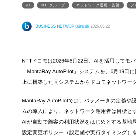
AI
NTTグループ
ネットワーク運用・監視
ノ
BUSINESS NETWORK編集部
2026.06.22
NTTドコモは2026年6月22日、AIを活用し
「MantaRay AutoPilot」システムを、
上に構築した同システムからドコモネットワー
MantaRay AutoPilotでは、パラメー
ムの導入により、ネットワーク運用者は目標と
AIが自動で顧客の利用状況をはじめとする基地
設定変更ポリシー（設定値や実行タイミング）