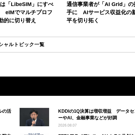
連は「LibeSIM」にすべ
通信事業者が「AI Grid」
! eIMでマルチプロフ
手に AIサービス収益化の
動的に切り替え
平を切り拓く
シャルトピック一覧
ルの活
KDDIの1Q決算は増収増益 データセ
ーやAI、金融事業などが好調
2026.08.07