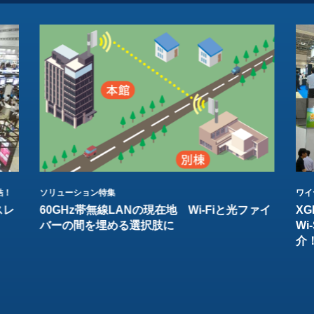
結！
ソリューション特集
ワイ
スレ
60GHz帯無線LANの現在地 Wi-Fiと光ファイ
XG
バーの間を埋める選択肢に
W
介