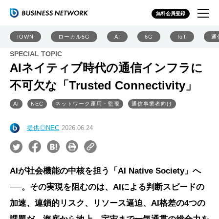
無料会員登録
IOWN
ローカル5G
AI
6G
IoT
通
SPECIAL TOPIC
AIネイティブ時代の通信インフラに
不可欠な「Trusted Connectivity」
AI
NEC
ネットワーク運用・監視
通信事業者向け
提供◎NEC
2026.06.24
AIが社会機能の中核を担う「AI Native Society」へ
──。その実現を阻むのは、AIによる判断スピードの
加速、連鎖的リスク、リソース逼迫、AI格差の4つの