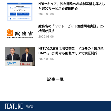
NRIセキュア、独自開発のAI統制基盤を導入し
たSOCサービスを運用開始
2026.08.06
総務省の「ワット・ビット連携関連実証」に7
機関が採択
2026.08.06
NTTの1Q決算は増収増益 ドコモの「気球型
HAPS」は9月から能登エリアで実証開始
2026.08.06
記事一覧
FEATURE
特集