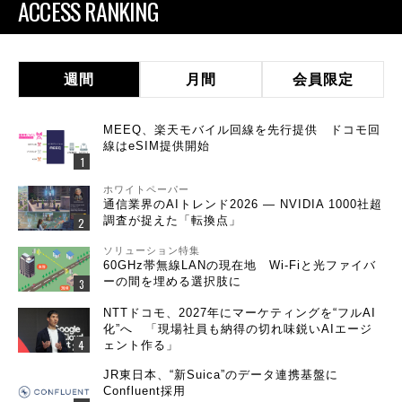
ACCESS RANKING
週間
月間
会員限定
MEEQ、楽天モバイル回線を先行提供 ドコモ回
線はeSIM提供開始
ホワイトペーパー
通信業界のAIトレンド2026 ― NVIDIA 1000社超
調査が捉えた「転換点」
ソリューション特集
60GHz帯無線LANの現在地 Wi-Fiと光ファイバ
ーの間を埋める選択肢に
NTTドコモ、2027年にマーケティングを“フルAI
化”へ 「現場社員も納得の切れ味鋭いAIエージ
ェント作る」
JR東日本、“新Suica”のデータ連携基盤に
Confluent採用