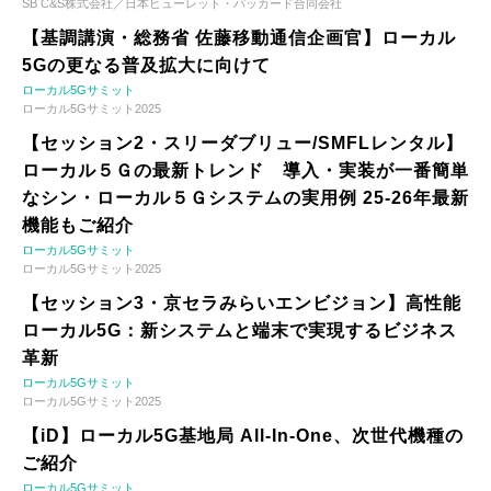
SB C&S株式会社／日本ヒューレット・パッカード合同会社
【基調講演・総務省 佐藤移動通信企画官】ローカル
5Gの更なる普及拡大に向けて
ローカル5Gサミット
ローカル5Gサミット2025
【セッション2・スリーダブリュー/SMFLレンタル】
ローカル５Ｇの最新トレンド 導入・実装が一番簡単
なシン・ローカル５Ｇシステムの実用例 25-26年最新
機能もご紹介
ローカル5Gサミット
ローカル5Gサミット2025
【セッション3・京セラみらいエンビジョン】高性能
ローカル5G：新システムと端末で実現するビジネス
革新
ローカル5Gサミット
ローカル5Gサミット2025
【iD】ローカル5G基地局 All-In-One、次世代機種の
ご紹介
ローカル5Gサミット