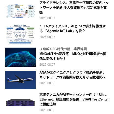
アライドテレシス、三原赤十字病院の院内ネッ
トワークを刷新 少人数運用でも安定稼働を支
援
2026.08.07
ZETAアライアンス、AIとIoTの共創を推進す
る 「Agentic IoT Lab」を設立
2026.08.07
＜連載＞6G時代の新・業界地図
MNO×NTNの新秩序 MNOとNTN事業者の関
係は変化するか？
2026.08.07
ANAがエクイニクスとクラウド接続を刷新、
ネットワーク構築期間が数カ月から数週間へ
2026.08.06
東陽テクニカがAIデータセンター向け「Ultra
Ethernet」検証機能を提供、VIAVI TestCenter
に機能追加
2026.08.06