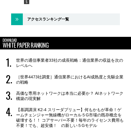
アクセスランキング一覧
DOWNLOAD
WHITE PAPER RANKING
世界の通信事業者33社の成長戦略：通信業界の収益を次の
レベルへ
［世界4473社調査］通信業界におけるAI成熟度と先駆企業
の戦略
高価な専用ネットワークは本当に必要か？ AIネットワーク
構築の現実解
【基調講演 K2-4 スリーダブリュー】何もかもが革命！ゲ
ームチェンジャー無線機がローカル５G市場の既存概念を
破壊する！！ コアサーバー不要！毎年のライセンス費用も
不要！でも、超安価！ の新しい５Gモデル