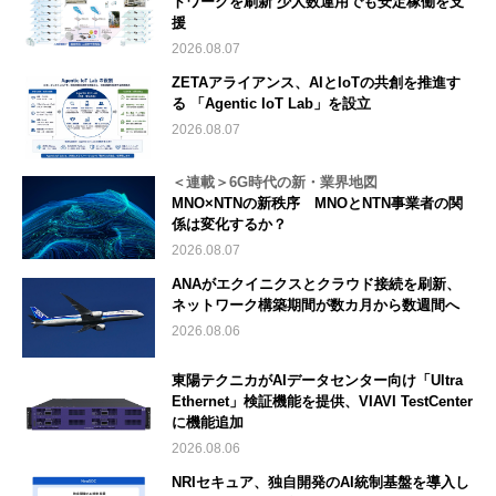
トワークを刷新 少人数運用でも安定稼働を支
援
2026.08.07
ZETAアライアンス、AIとIoTの共創を推進す
る 「Agentic IoT Lab」を設立
2026.08.07
＜連載＞6G時代の新・業界地図
MNO×NTNの新秩序 MNOとNTN事業者の関
係は変化するか？
2026.08.07
ANAがエクイニクスとクラウド接続を刷新、
ネットワーク構築期間が数カ月から数週間へ
2026.08.06
東陽テクニカがAIデータセンター向け「Ultra
Ethernet」検証機能を提供、VIAVI TestCenter
に機能追加
2026.08.06
NRIセキュア、独自開発のAI統制基盤を導入し