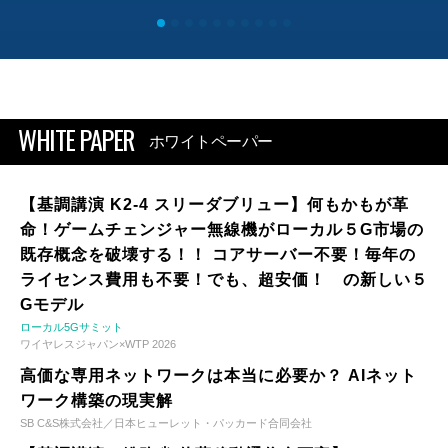
WHITE PAPER
ホワイトペーパー
【基調講演 K2-4 スリーダブリュー】何もかもが革
命！ゲームチェンジャー無線機がローカル５G市場の
既存概念を破壊する！！ コアサーバー不要！毎年の
ライセンス費用も不要！でも、超安価！ の新しい５
Gモデル
ローカル5Gサミット
ワイヤレスジャパン×WTP 2026
高価な専用ネットワークは本当に必要か？ AIネット
ワーク構築の現実解
SB C&S株式会社／日本ヒューレット・パッカード合同会社