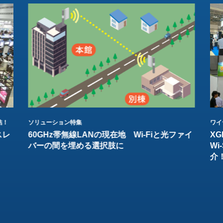
結！
ソリューション特集
ワイ
スレ
60GHz帯無線LANの現在地 Wi-Fiと光ファイ
XG
バーの間を埋める選択肢に
W
介