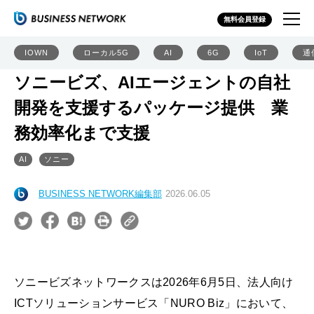
無料会員登録
IOWN
ローカル5G
AI
6G
IoT
通
ソニービズ、AIエージェントの自社
開発を支援するパッケージ提供 業
務効率化まで支援
AI
ソニー
BUSINESS NETWORK編集部
2026.06.05
ソニービズネットワークスは2026年6月5日、法人向け
ICTソリューションサービス「NURO Biz」において、