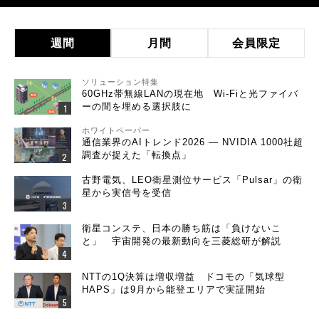
週間
月間
会員限定
ソリューション特集
60GHz帯無線LANの現在地 Wi-Fiと光ファイバ
ーの間を埋める選択肢に
ホワイトペーパー
通信業界のAIトレンド2026 ― NVIDIA 1000社超
調査が捉えた「転換点」
古野電気、LEO衛星測位サービス「Pulsar」の衛
星から実信号を受信
衛星コンステ、日本の勝ち筋は「負けないこ
と」 宇宙開発の最新動向を三菱総研が解説
NTTの1Q決算は増収増益 ドコモの「気球型
HAPS」は9月から能登エリアで実証開始