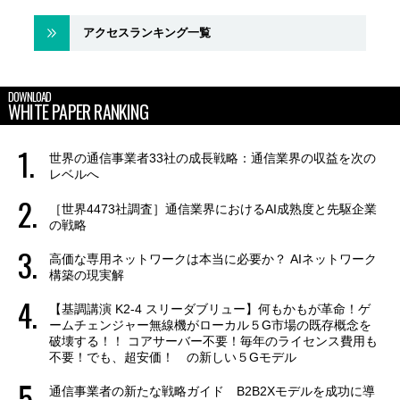
アクセスランキング一覧
DOWNLOAD
WHITE PAPER RANKING
世界の通信事業者33社の成長戦略：通信業界の収益を次の
レベルへ
［世界4473社調査］通信業界におけるAI成熟度と先駆企業
の戦略
高価な専用ネットワークは本当に必要か？ AIネットワーク
構築の現実解
【基調講演 K2-4 スリーダブリュー】何もかもが革命！ゲ
ームチェンジャー無線機がローカル５G市場の既存概念を
破壊する！！ コアサーバー不要！毎年のライセンス費用も
不要！でも、超安価！ の新しい５Gモデル
通信事業者の新たな戦略ガイド B2B2Xモデルを成功に導