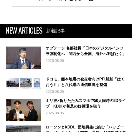
NEW ARTICLES
新着記事
オプテージ 名部社長「日本のデジタルインフ
ラ強靭化へ 関西から全国、海外へ羽ばたく」
2026.08.06
ドコモ、熊本地震の被災者向けPFI船舶「はく
おうⅡ」と八代港の通信環境を整備
2026.08.05
ミリ波×折りたたみスマホで50人同時の3Dライ
ブ KDDIが普及の好循環を狙う
2026.08.05
ローソンとKDDI、団地再生に挑む「ハッピー