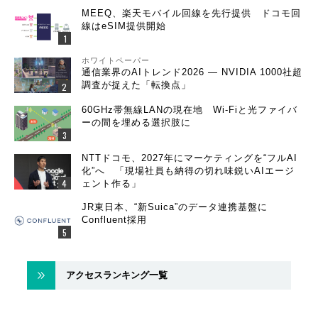
MEEQ、楽天モバイル回線を先行提供 ドコモ回
線はeSIM提供開始
ホワイトペーパー
通信業界のAIトレンド2026 ― NVIDIA 1000社超
調査が捉えた「転換点」
60GHz帯無線LANの現在地 Wi-Fiと光ファイバ
ーの間を埋める選択肢に
NTTドコモ、2027年にマーケティングを“フルAI
化”へ 「現場社員も納得の切れ味鋭いAIエージ
ェント作る」
JR東日本、“新Suica”のデータ連携基盤に
Confluent採用
アクセスランキング一覧