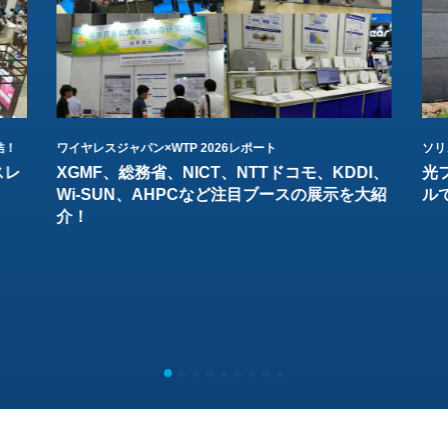
結！
ワイヤレスジャパン×WTP 2026レポート
ソリ
スレ
XGMF、総務省、NICT、NTTドコモ、KDDI、
光
Wi-SUN、AHPCなど注目ブースの展示を大紹
ル
介！