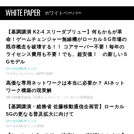
WHITE PAPER
ホワイトペーパー
【基調講演 K2-4 スリーダブリュー】何もかもが革
命！ゲームチェンジャー無線機がローカル５G市場の
既存概念を破壊する！！ コアサーバー不要！毎年の
ライセンス費用も不要！でも、超安価！ の新しい５
Gモデル
ローカル5Gサミット
ワイヤレスジャパン×WTP 2026
高価な専用ネットワークは本当に必要か？ AIネット
ワーク構築の現実解
SB C&S株式会社／日本ヒューレット・パッカード合同会社
【基調講演・総務省 佐藤移動通信企画官】ローカル
5Gの更なる普及拡大に向けて
ローカル5Gサミット
ローカル5Gサミット2025