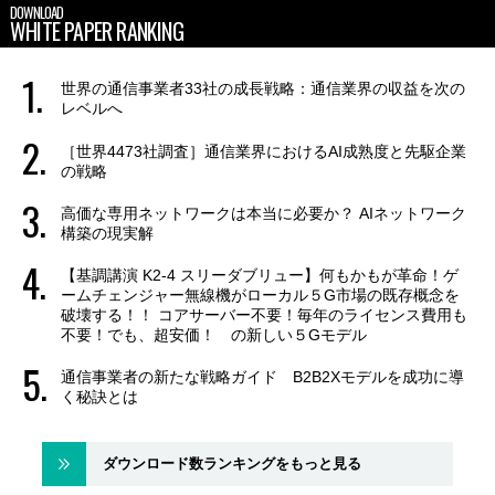
DOWNLOAD
WHITE PAPER RANKING
世界の通信事業者33社の成長戦略：通信業界の収益を次の
レベルへ
［世界4473社調査］通信業界におけるAI成熟度と先駆企業
の戦略
高価な専用ネットワークは本当に必要か？ AIネットワーク
構築の現実解
【基調講演 K2-4 スリーダブリュー】何もかもが革命！ゲ
ームチェンジャー無線機がローカル５G市場の既存概念を
破壊する！！ コアサーバー不要！毎年のライセンス費用も
不要！でも、超安価！ の新しい５Gモデル
通信事業者の新たな戦略ガイド B2B2Xモデルを成功に導
く秘訣とは
ダウンロード数ランキングをもっと見る