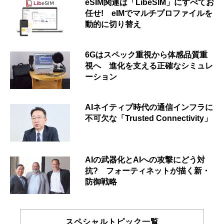
eSIM関連は「LibeSIM」にすべてお
任せ! eIMでマルチプロファイルを
動的に切り替え
6Gはスペック重視から体感品質重
視へ 進化を支える正確なシミュレ
ーション
AIネイティブ時代の通信インフラに
不可欠な「Trusted Connectivity」
AIの武器化とAIへの攻撃にどう対
抗? フォーティネットが描く新・
防御戦略
スペシャルトピック一覧