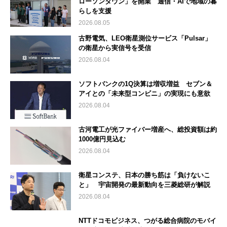
ローソンタウン」を開業 通信・AIで地域の暮
らしを支援
2026.08.05
古野電気、LEO衛星測位サービス「Pulsar」
の衛星から実信号を受信
2026.08.04
ソフトバンクの1Q決算は増収増益 セブン＆
アイとの「未来型コンビニ」の実現にも意欲
2026.08.04
古河電工が光ファイバー増産へ、総投資額は約
1000億円見込む
2026.08.04
衛星コンステ、日本の勝ち筋は「負けないこ
と」 宇宙開発の最新動向を三菱総研が解説
2026.08.04
NTTドコモビジネス、つがる総合病院のモバイ