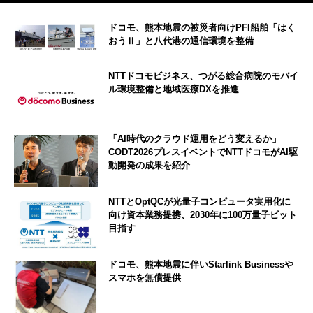
ドコモ、熊本地震の被災者向けPFI船舶「はく
おうⅡ」と八代港の通信環境を整備
NTTドコモビジネス、つがる総合病院のモバイ
ル環境整備と地域医療DXを推進
「AI時代のクラウド運用をどう変えるか」
CODT2026プレスイベントでNTTドコモがAI駆
動開発の成果を紹介
NTTとOptQCが光量子コンピュータ実用化に
向け資本業務提携、2030年に100万量子ビット
目指す
ドコモ、熊本地震に伴いStarlink Businessや
スマホを無償提供