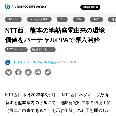
無料会員登録
IOWN
ローカル5G
AI
6G
IoT
通
NTT西、熊本の地熱発電由来の環境
価値をバーチャルPPAで導入開始
NTTグループ
脱炭素／省エネ
BUSINESS NETWORK編集部
2026.06.01
NTT西日本は2026年6月1日、NTT西日本グループが所
有する熊本県内のビルにて、地熱発電所由来の環境価値
（再エネ由来であることを示す価値）の利用を開始した